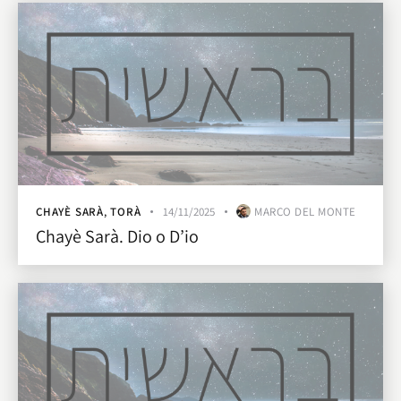
CHAYÈ SARÀ
,
TORÀ
14/11/2025
MARCO DEL MONTE
Chayè Sarà. Dio o D’io