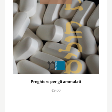
Preghiere per gli ammalati
€
9,00