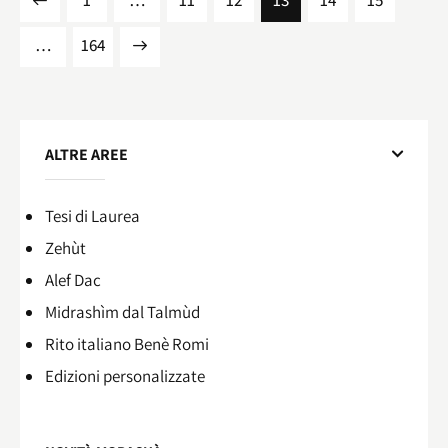
1
…
11
12
13
14
15
…
>
164
ALTRE AREE
Tesi di Laurea
Zehùt
Alef Dac
Midrashìm dal Talmùd
Rito italiano Benè Romi​
Edizioni personalizzate