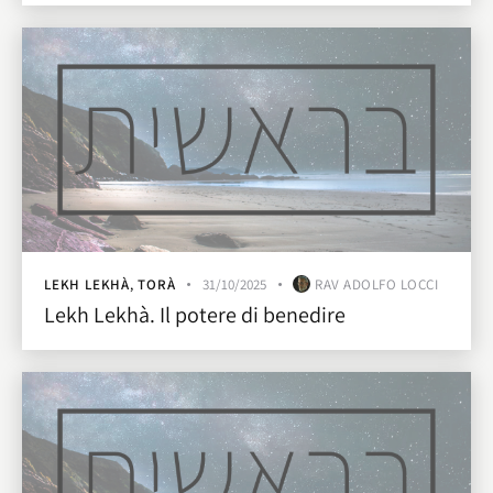
LEKH LEKHÀ
,
TORÀ
31/10/2025
RAV ADOLFO LOCCI
Lekh Lekhà. Il potere di benedire