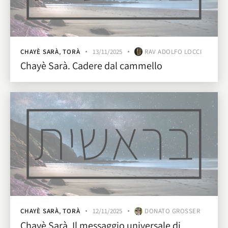
CHAYÈ SARÀ
,
TORÀ
13/11/2025
RAV ADOLFO LOCCI
Chayè Sarà. Cadere dal cammello
CHAYÈ SARÀ
,
TORÀ
12/11/2025
DONATO GROSSER
Chayè Sarà. Il messaggio universale di