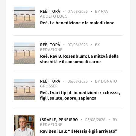
REÈ,
TORÀ
07/08/2026
BY
RAV
ADOLFO LOCCI
Reè. La benedizione e la maledizione
REÈ,
TORÀ
07/08/2026
BY
REDAZIONE
Reè. Rav B. Rosenblum: La mitzvà della
shechità e il consumo di carne
REÈ,
TORÀ
06/08/2026
BY
DONATO
GROSSER
Reè. I vari tipi di benedizioni: ricchezza,
figli, salute, onore, sapienza
ISRAELE,
PENSIERO
05/08/2026
BY
REDAZIONE
Rav Beni Lau: “Il Messia è già arrivato”