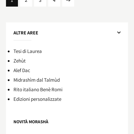
1
2
>
3
4
ALTRE AREE
Tesi di Laurea
Zehùt
Alef Dac
Midrashìm dal Talmùd
Rito italiano Benè Romi​
Edizioni personalizzate
NOVITÀ MORASHÀ