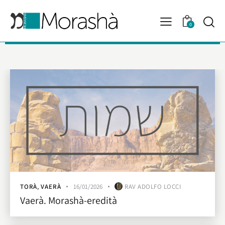
0
TORÀ
,
VAERÀ
16/01/2026
RAV ADOLFO LOCCI
Vaerà. Morashà-eredità