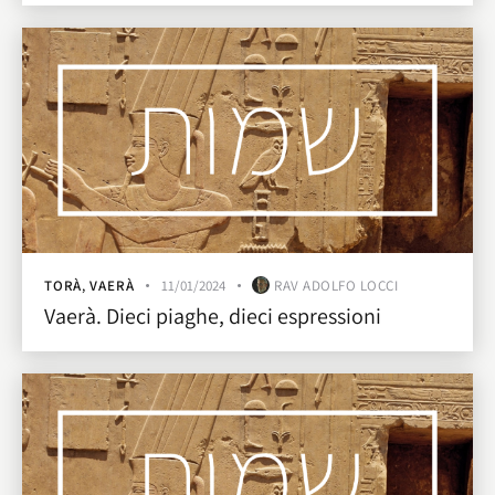
TORÀ
,
VAERÀ
11/01/2024
RAV ADOLFO LOCCI
Vaerà. Dieci piaghe, dieci espressioni