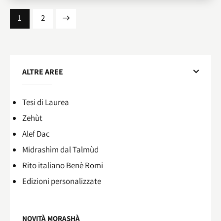
>
1
2
ALTRE AREE
Tesi di Laurea
Zehùt
Alef Dac
Midrashìm dal Talmùd
Rito italiano Benè Romi​
Edizioni personalizzate
NOVITÀ MORASHÀ