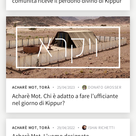
comunità riceve il perdono divino di Kippùr
ACHARÈ MOT
,
TORÀ
25/04/2023
DONATO GROSSER
Acharè Mot. Chi è adatto a fare l’ufficiante
nel giorno di Kippur?
ACHARÈ MOT
,
TORÀ
29/04/2022
ISHAI RICHETTI
Acharè Mot. L’uomo designato