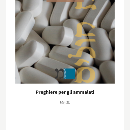
Preghiere per gli ammalati
€
9,00