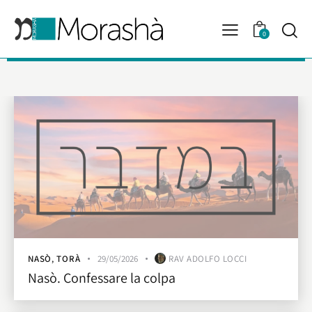
0
NASÒ
,
TORÀ
29/05/2026
RAV ADOLFO LOCCI
Nasò. Confessare la colpa