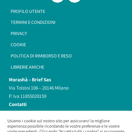
PROFILO UTENTE
TERMINI E CONDIZIONI
PRIVACY
COOKIE
POLITICA DI RIMBORSO E RESO
LIBRERIE AMICHE
Morashà –
Brief Sas
Via Tolstoi 106 – 20146 Milano
P. Iva 11855020159
Contatti
redazione@morasha.it
339 8596707
Usiamo i cookie sul nostro sito per assicurarvi la migliore
esperienza possibile ricordando le vostre preferenze e le vostre
(anche Whatsapp)
visite precedenti. Cliccando "Accetta tutti i cookie" si acconsente