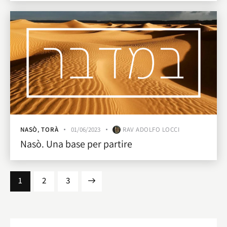
NASÒ
,
TORÀ
01/06/2023
RAV ADOLFO LOCCI
Nasò. Una base per partire
1
>
2
3