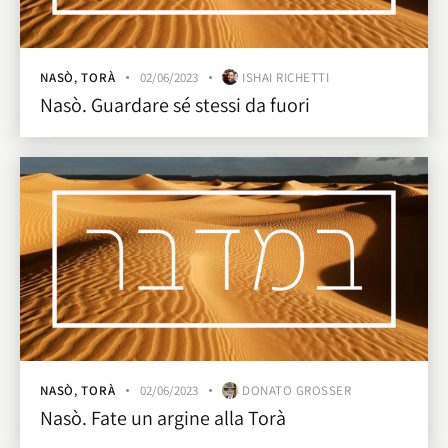
NASÒ
,
TORÀ
02/06/2023
ISHAI RICHETTI
Nasò. Guardare sé stessi da fuori
NASÒ
,
TORÀ
02/06/2023
DONATO GROSSER
Nasò. Fate un argine alla Torà