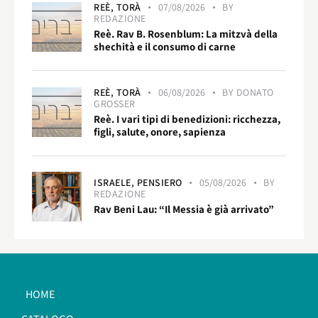
REÈ,
TORÀ
07/08/2026
BY
REDAZIONE
Reè. Rav B. Rosenblum: La mitzvà della
shechità e il consumo di carne
REÈ,
TORÀ
06/08/2026
BY
DONATO
GROSSER
Reè. I vari tipi di benedizioni: ricchezza,
figli, salute, onore, sapienza
ISRAELE,
PENSIERO
05/08/2026
BY
REDAZIONE
Rav Beni Lau: “Il Messia è già arrivato”
HOME