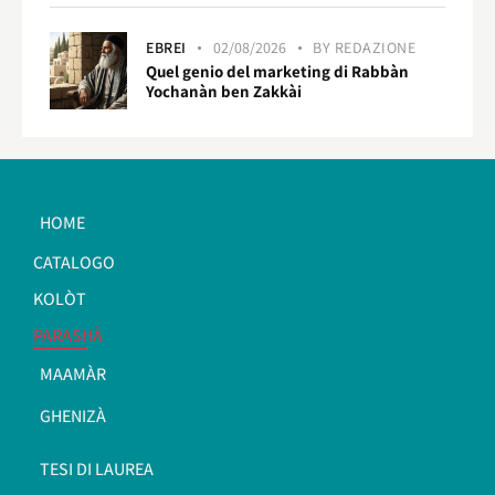
EBREI
02/08/2026
BY
REDAZIONE
Quel genio del marketing di Rabbàn
Yochanàn ben Zakkài
HOME
CATALOGO
KOLÒT
PARASHÀ
MAAMÀR
GHENIZÀ
TESI DI LAUREA