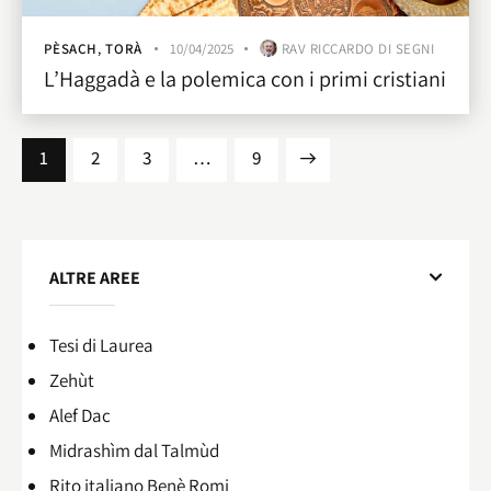
PÈSACH
,
TORÀ
10/04/2025
RAV RICCARDO DI SEGNI
L’Haggadà e la polemica con i primi cristiani
1
2
3
…
>
9
ALTRE AREE
Tesi di Laurea
Zehùt
Alef Dac
Midrashìm dal Talmùd
Rito italiano Benè Romi​