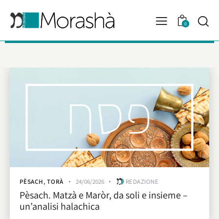
0
PÈSACH
,
TORÀ
24/06/2026
REDAZIONE
Pèsach. Matzà e Maròr, da soli e insieme –
un’analisi halachica