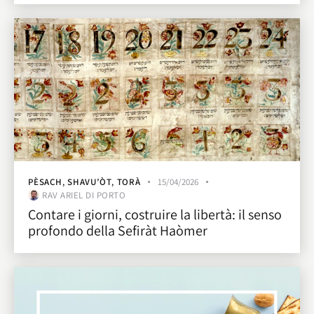
PÈSACH
,
SHAVU’ÒT
,
TORÀ
15/04/2026
RAV ARIEL DI PORTO
Contare i giorni, costruire la libertà: il senso
profondo della Sefiràt Haòmer