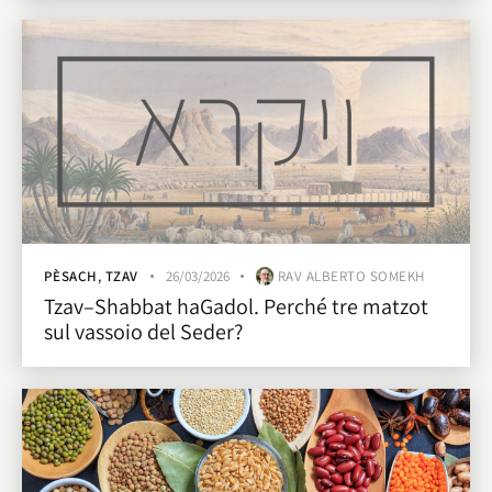
PÈSACH
,
TZAV
26/03/2026
RAV ALBERTO SOMEKH
Tzav–Shabbat haGadol. Perché tre matzot
sul vassoio del Seder?