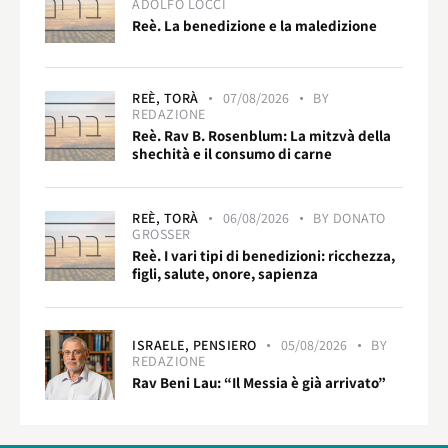
ADOLFO LOCCI
Reè. La benedizione e la maledizione
REÈ,
TORÀ
07/08/2026
BY
REDAZIONE
Reè. Rav B. Rosenblum: La mitzvà della
shechità e il consumo di carne
REÈ,
TORÀ
06/08/2026
BY
DONATO
GROSSER
Reè. I vari tipi di benedizioni: ricchezza,
figli, salute, onore, sapienza
ISRAELE,
PENSIERO
05/08/2026
BY
REDAZIONE
Rav Beni Lau: “Il Messia è già arrivato”