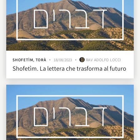
SHOFETÌM
,
TORÀ
18/08/2023
RAV ADOLFO LOCCI
Shofetìm. La lettera che trasforma al futuro