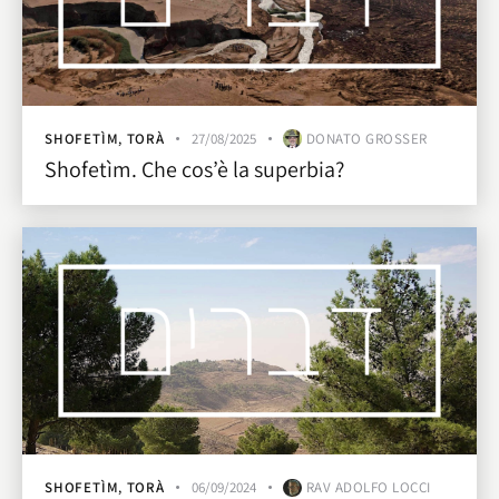
SHOFETÌM
,
TORÀ
27/08/2025
DONATO GROSSER
Shofetìm. Che cos’è la superbia?
SHOFETÌM
,
TORÀ
06/09/2024
RAV ADOLFO LOCCI