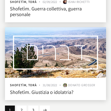
SHOFETÌM
,
TORÀ
02/09/2022
ISHAI RICHETTI
Shofetìm. Guerra collettiva, guerra
personale
SHOFETÌM
,
TORÀ
31/08/2022
DONATO GROSSER
Shofetìm. Giustizia o idolatria?
1
>
2
3