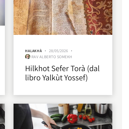
28/05/2026
HALAKHÀ
RAV ALBERTO SOMEKH
Hilkhot Sefer Torà (dal
libro Yalkùt Yossef)