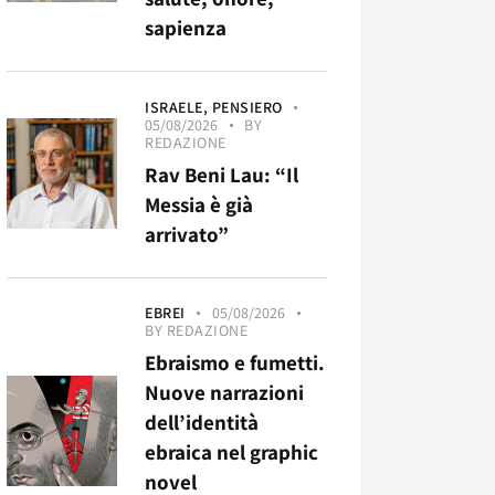
sapienza
ISRAELE,
PENSIERO
05/08/2026
BY
REDAZIONE
Rav Beni Lau: “Il
Messia è già
arrivato”
EBREI
05/08/2026
BY
REDAZIONE
Ebraismo e fumetti.
Nuove narrazioni
dell’identità
ebraica nel graphic
novel