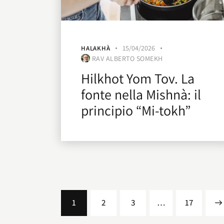
15/04/2026
HALAKHÀ
RAV ALBERTO SOMEKH
Hilkhot Yom Tov. La
fonte nella Mishnà: il
principio “Mi-tokh”
1
2
3
…
>
17