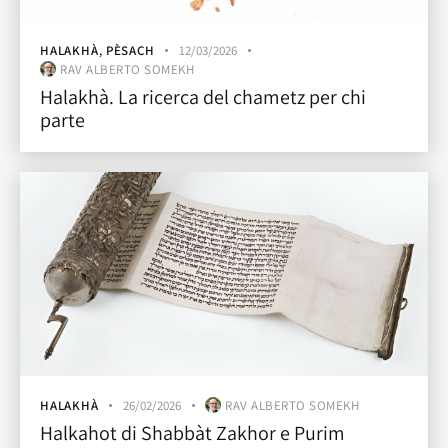
HALAKHÀ
,
PÈSACH
12/03/2026
RAV ALBERTO SOMEKH
Halakhà. La ricerca del chametz per chi
parte
HALAKHÀ
26/02/2026
RAV ALBERTO SOMEKH
Halkahot di Shabbàt Zakhor e Purim