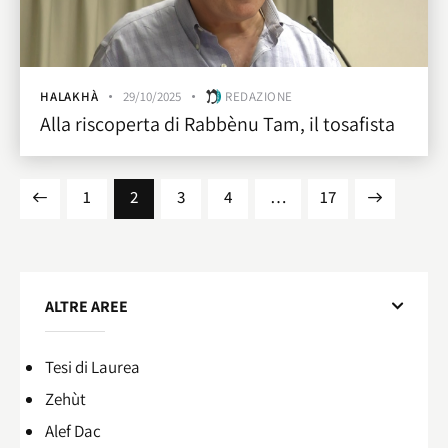
HALAKHÀ
29/10/2025
REDAZIONE
Alla riscoperta di Rabbènu Tam, il tosafista
1
2
3
4
…
>
17
ALTRE AREE
Tesi di Laurea
Zehùt
Alef Dac