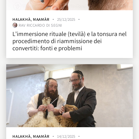
HALAKHÀ
,
MAAMÀR
25/12/2025
RAV RICCARDO DI SEGNI
L’immersione rituale (tevilà) e la tonsura nel
procedimento di riammissione dei
convertiti: fonti e problemi
HALAKHÀ
,
MAAMÀR
14/12/2025