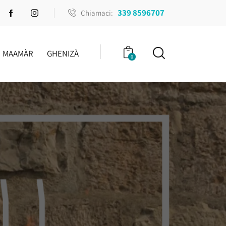
339 8596707
Chiamaci:
MAAMÀR
GHENIZÀ
0