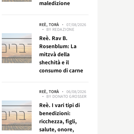
maledizione
REÈ,
TORÀ
07/08/2026
BY
REDAZIONE
Reè. Rav B.
Rosenblum: La
mitzvà della
shechità e il
consumo di carne
REÈ,
TORÀ
06/08/2026
BY
DONATO GROSSER
Reè. I vari tipi di
benedizioni:
ricchezza, figli,
salute, onore,