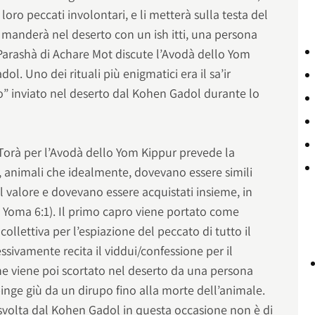
 i loro peccati involontari, e li metterà sulla testa del
 manderà nel deserto con un ish itti, una persona
 Parashà di Achare Mot discute l’Avodà dello Yom
l. Uno dei rituali più enigmatici era il sa’ir
rio” inviato nel deserto dal Kohen Gadol durante lo
 Torà per l’Avodà dello Yom Kippur prevede la
, animali che idealmente, dovevano essere simili
el valore e dovevano essere acquistati insieme, in
 Yoma 6:1). Il primo capro viene portato come
o collettiva per l’espiazione del peccato di tutto il
sivamente recita il viddui/confessione per il
e viene poi scortato nel deserto da una persona
 spinge giù da un dirupo fino alla morte dell’animale.
 svolta dal Kohen Gadol in questa occasione non è di