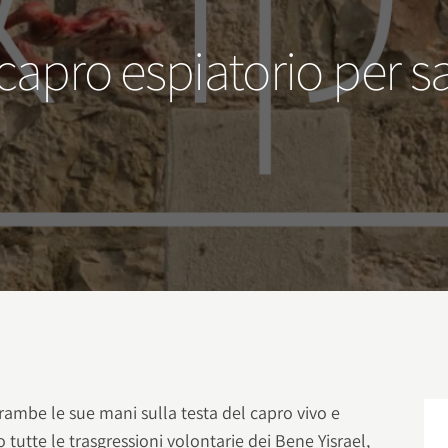
apro espiatorio per sap
ambe le sue mani sulla testa del capro vivo e
o tutte le trasgressioni volontarie dei Bene Yisrael,