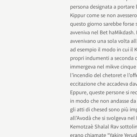
persona designata a portare 
Kippur come se non avessero 
questo giorno sarebbe forse s
avveniva nel Bet haMikdash. 
avvenivano una sola volta al
ad esempio il modo in cui il 
propri indumenti a seconda d
immergeva nel mikve cinque vol
l’incendio del chetoret e l’of
eccitazione che accadeva dava
Eppure, queste persone si re
in modo che non andasse da s
gli atti di chesed sono più i
all’Avodà che si svolgeva nel
Kemotzaè Shalal Rav sottoli
erano chiamate “Yakire Yerus