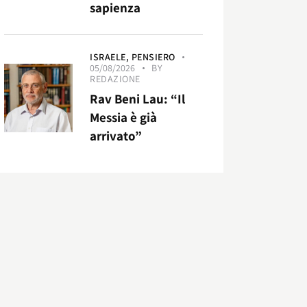
sapienza
ISRAELE,
PENSIERO
05/08/2026
BY
REDAZIONE
Rav Beni Lau: “Il
Messia è già
arrivato”