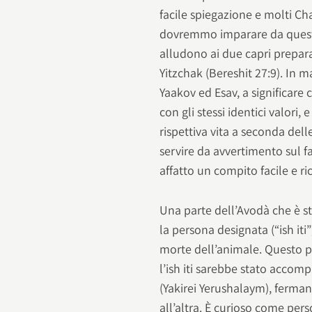
facile spiegazione e molti Ch
dovremmo imparare da questo 
alludono ai due capri prepara
Yitzchak (Bereshit 27:9). In m
Yaakov ed Esav, a significare 
con gli stessi identici valori,
rispettiva vita a seconda del
servire da avvertimento sul fa
affatto un compito facile e ri
Una parte dell’Avodà che è sta
la persona designata (“ish iti
morte dell’animale. Questo 
l’ish iti sarebbe stato acco
(Yakirei Yerushalaym), ferma
all’altra. È curioso come pe