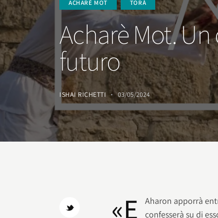
ACHARÈ MOT
TORÀ
Acharè Mot. Un c
futuro
ISHAI RICHETTI
03/05/2024
«E
Aharon apporrà entr
confesserà su di ess