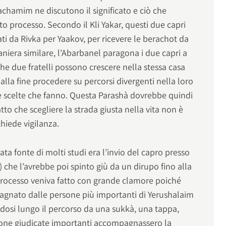
achamim ne discutono il significato e ciò che
processo. Secondo il Kli Yakar, questi due capri
ti da Rivka per Yaakov, per ricevere le berachot da
aniera similare, l’Abarbanel paragona i due capri a
che due fratelli possono crescere nella stessa casa
 e alla fine procedere su percorsi divergenti nella loro
le scelte che fanno. Questa Parashà dovrebbe quindi
tto che scegliere la strada giusta nella vita non è
chiede vigilanza.
ta fonte di molti studi era l’invio del capro presso
”) che l’avrebbe poi spinto giù da un dirupo fino alla
processo veniva fatto con grande clamore poiché
mpagnato dalle persone più importanti di Yerushalaim
ndosi lungo il percorso da una sukkà, una tappa,
rsone giudicate importanti accompagnassero la