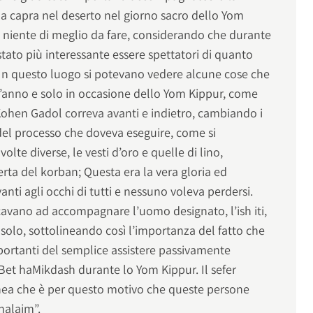
la capra nel deserto nel giorno sacro dello Yom
niente di meglio da fare, considerando che durante
tato più interessante essere spettatori di quanto
In questo luogo si potevano vedere alcune cose che
l’anno e solo in occasione dello Yom Kippur, come
Kohen Gadol correva avanti e indietro, cambiando i
el processo che doveva eseguire, come si
te diverse, le vesti d’oro e quelle di lino,
ferta del korban; Questa era la vera gloria ed
nti agli occhi di tutti e nessuno voleva perdersi.
cavano ad accompagnare l’uomo designato, l’ish iti,
olo, sottolineando così l’importanza del fatto che
mportanti del semplice assistere passivamente
 Bet haMikdash durante lo Yom Kippur. Il sefer
nea che è per questo motivo che queste persone
halaim”.