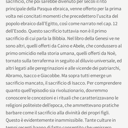
sacrificio, che poi sarebbe divenuto per secoli il rito
principale della Pasqua ebraica, venne offerto per la prima
volta nei concitati momenti che precedettero l’uscita del
popolo ebraico dall’Egitto, così come narrato nel cap. 12
dell’Esodo. Questo sacrificio tuttavia non è il primo
sacrificio di cui parla la Bibbia. Nel libro della Genesi ve ne
sono altri, quelli offerti da Caino e Abele, che condussero al
primo omicidio nella storia umana, quelli offerti da Noè,
tornato sulla terraferma in seguito al diluvio universale, ed
altri legati alle peregrinazioni e alle vicende dei patriarchi,
Abramo, Isacco e Giacobbe. Ma sopra tutti emerge un
sacrificio mancato, il sacrificio di Isacco. Per comprendere
quanto quell’episodio sia rivoluzionario, dovremmo
conoscere le concezioni e i rituali che caratterizzavano le
religioni politeiste dell’epoca, che ammettevano pratiche
barbare come il sacrificio alla divinità dei propri figli.
Questo è evidentemente inammissibile. Tante culture in
tempi recenti hanno di fatto consentito che venissero