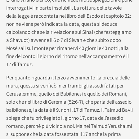
interrogativi in parte insolubili. La rottura delle tavole
della legge è raccontata nel libro dell’Esodo al capitolo 32;
non ne viene però indicata la data, questa si deduce
calcolando che se la rivelazione sul Sinai (che festeggiamo
a Shavuot) avvenne il 6 o 7 di Siwan e che subito dopo
Mosè salì sul monte per rimanervi 40 giorni e 40 notti, alla
fine del conto il giorno del ritorno nell’accampamento è il
17 di Tamuz.
Per quanto riguarda il terzo avvenimento, la breccia delle
mura, questa si verificò in entrambi gli assedi fatali per
Gerusalemme, quello dei Babilonesi e quello dei Romani,
solo che nel libro di Geremia (52:6-7), che parla dell’assedio
baibilonese, la data è il 9, non il 17 di Tamuz. Il Talmud Bavli
spiega che fu privilegiato il giorno 17, data dell’assedio
romano, perché più vicino a noi. Ma nel Talmud Yerushalmi
si suppone che la data fosse stata il 17 anche la prima