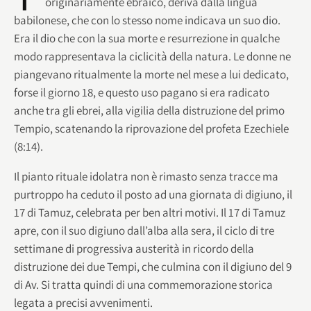
originariamente ebraico, deriva dalla lingua
babilonese, che con lo stesso nome indicava un suo dio.
Era il dio che con la sua morte e resurrezione in qualche
modo rappresentava la ciclicità della natura. Le donne ne
piangevano ritualmente la morte nel mese a lui dedicato,
forse il giorno 18, e questo uso pagano si era radicato
anche tra gli ebrei, alla vigilia della distruzione del primo
Tempio, scatenando la riprovazione del profeta Ezechiele
(8:14).
Il pianto rituale idolatra non è rimasto senza tracce ma
purtroppo ha ceduto il posto ad una giornata di digiuno, il
17 di Tamuz, celebrata per ben altri motivi. Il 17 di Tamuz
apre, con il suo digiuno dall’alba alla sera, il ciclo di tre
settimane di progressiva austerità in ricordo della
distruzione dei due Tempi, che culmina con il digiuno del 9
di Av. Si tratta quindi di una commemorazione storica
legata a precisi avvenimenti.