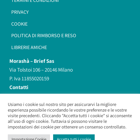
TERMINI E CONDIZIONI
PRIVACY
COOKIE
POLITICA DI RIMBORSO E RESO
LIBRERIE AMICHE
Morashà –
Brief Sas
Via Tolstoi 106 – 20146 Milano
P. Iva 11855020159
Contatti
redazione@morasha.it
339 8596707
Usiamo i cookie sul nostro sito per assicurarvi la migliore
esperienza possibile ricordando le vostre preferenze e le vostre
(anche Whatsapp)
visite precedenti. Cliccando "Accetta tutti i cookie" si acconsente
all'uso di ogni cookie. Tuttavia si possono visitare le
impostazioni dei cookie per ottenere un consenso controllato.
Morashà – Brief Sas
– Copyright 2026. All Rights Reserved.
Impostazione Cookie
Accetta tutti i cookie