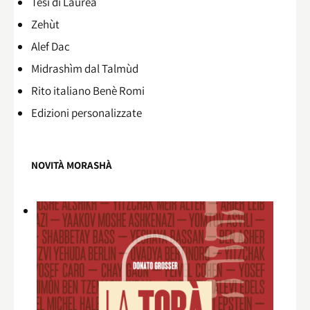
Tesi di Laurea
Zehùt
Alef Dac
Midrashìm dal Talmùd
Rito italiano Benè Romi​
Edizioni personalizzate
NOVITÀ MORASHÀ