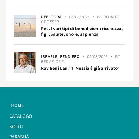
REÈ,
TORÀ
06/08/2026
BY
DONATO
GROSSER
Reè. I vari tipi di benedizioni: ricchezza,
figli, salute, onore, sapienza
ISRAELE,
PENSIERO
05/08/2026
BY
REDAZIONE
Rav Beni Lau: “Il Messia è già arrivato”
HOME
CATALOGO
KOLÒT
PARASHÀ