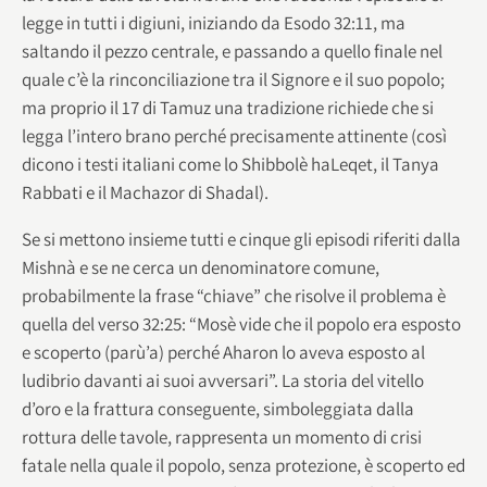
legge in tutti i digiuni, iniziando da Esodo 32:11, ma
saltando il pezzo centrale, e passando a quello finale nel
quale c’è la rinconciliazione tra il Signore e il suo popolo;
ma proprio il 17 di Tamuz una tradizione richiede che si
legga l’intero brano perché precisamente attinente (così
dicono i testi italiani come lo Shibbolè haLeqet, il Tanya
Rabbati e il Machazor di Shadal).
Se si mettono insieme tutti e cinque gli episodi riferiti dalla
Mishnà e se ne cerca un denominatore comune,
probabilmente la frase “chiave” che risolve il problema è
quella del verso 32:25: “Mosè vide che il popolo era esposto
e scoperto (parù’a) perché Aharon lo aveva esposto al
ludibrio davanti ai suoi avversari”. La storia del vitello
d’oro e la frattura conseguente, simboleggiata dalla
rottura delle tavole, rappresenta un momento di crisi
fatale nella quale il popolo, senza protezione, è scoperto ed