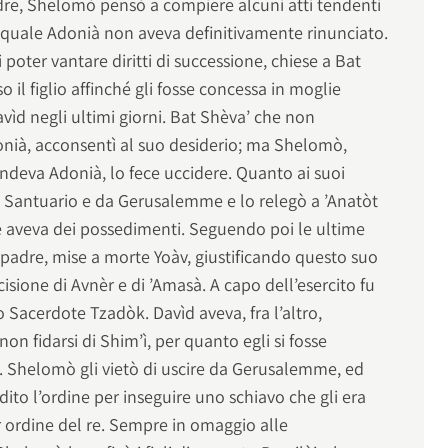
re, Shelomò pensò a compiere alcuni atti tendenti
l quale Adonià non aveva definitivamente rinunciato.
 poter vantare diritti di successione, chiese a Bat
 il figlio affinché gli fosse concessa in moglie
avìd negli ultimi giorni. Bat Shèva’ che non
onià, acconsentì al suo desiderio; ma Shelomò,
ndeva Adonià, lo fece uccidere. Quanto ai suoi
al Santuario e da Gerusalemme e lo relegò a ’Anatòt
 aveva dei possedimenti. Seguendo poi le ultime
 padre, mise a morte Yoàv, giustificando questo suo
isione di Avnèr e di ’Amasà. A capo dell’esercito fu
acerdote Tzadòk. Davìd aveva, fra l’altro,
 fidarsi di Shim’ì, per quanto egli si fosse
Shelomò gli vietò di uscire da Gerusalemme, ed
dito l’ordine per inseguire uno schiavo che gli era
r ordine del re. Sempre in omaggio alle