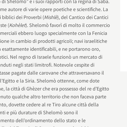
o di Shelomò” e i suoi rapporti con la regina di Saba.
e autore di varie opere poetiche e scientifiche. La
i biblici dei Proverbi (
Mishlè
), del Cantico dei Cantici
ste (
Kohèlet
). Shelomò favorì di molto il commercio
merciali ebbero luogo specialmente con la Fenicia
ione in cambio di prodotti agricoli; navi israelitiche
n esattamente identificabili, e ne portarono oro,
otici. Nel regno di Israele funzionò un mercato di
nduti negli stati limitrofi. Notevole cespite di
e tasse pagate dalle carovane che attraversavano il
l’Egitto e la Siria. Shelomò ottenne, come dote
ne, la città di Ghèzer che era possesso del re d’Egitto
nuto qualche altro territorio che non faceva parte
nto, dovette cedere al re Tiro alcune città della
nti e più durature di Shelomò sono il
mento dell’ordinamento dello stato e le