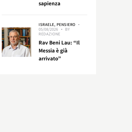
sapienza
ISRAELE,
PENSIERO
05/08/2026
BY
REDAZIONE
Rav Beni Lau: “Il
Messia è già
arrivato”