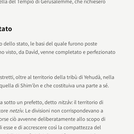
ella del Tempio di Gerusalemme, che richiesero
tato
 dello stato, le basi del quale furono poste
 visto, da Davìd, venne completato e perfezionato
stretti, oltre al territorio della tribù di Yehudà, nella
uella di Shim’òn e che costituiva una parte a sé.
ra sotto un prefetto, detto
nitzàv
: il territorio di
tore
netzìv
. Le divisioni non corrispondevano a
 forse ciò avvenne deliberatamente allo scopo di
di esse e di accrescere così la compattezza del