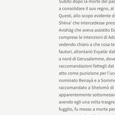
Subito dopo la morte del pad
a consolidare il suo regno, a
Questi, allo scopo evidente di
Shèva’ che intercedesse presso
Avishàg che aveva assistito D
comprese le intenzioni di Ad
vedendo chiaro a che cosa te
fautori, allontanò Evyatàr d
a nord di Gerusalemme, dove
raccomandazioni fattegli dal
atto come punizione per l’ucc
nominato Benayà e a Sommo S
raccomandato a Shelomò di non
apparentemente sottomesso. 
avendo egli una volta trasgre
fuggito, fu messo a morte pe