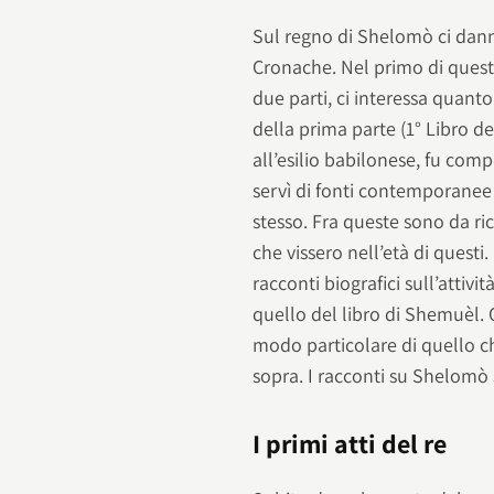
Sul regno di Shelomò ci danno 
Cronache. Nel primo di questi
due parti, ci interessa quanto s
della prima parte (1° Libro dei
all’esilio babilonese, fu com
servì di fonti contemporanee
stesso. Fra queste sono da rico
che vissero nell’età di questi
racconti biografici sull’attivi
quello del libro di Shemuèl. 
modo particolare di quello che
sopra. I racconti su Shelomò 
I primi atti del re