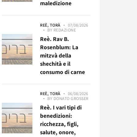
maledizione
REÈ,
TORÀ
07/08/2026
BY
REDAZIONE
Reè. Rav B.
Rosenblum: La
mitzvà della
shechità e il
consumo di carne
REÈ,
TORÀ
06/08/2026
BY
DONATO GROSSER
Reè. I vari tipi di
benedizioni:
ricchezza, figli,
salute, onore,