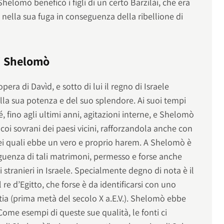
elomò beneficò i figli di un certo Barzilài, che era
d nella sua fuga in conseguenza della ribellione di
di Shelomò
pera di Davìd, e sotto di lui il regno di Israele
ella sua potenza e del suo splendore. Ai suoi tempi
, fino agli ultimi anni, agitazioni interne, e Shelomò
 coi sovrani dei paesi vicini, rafforzandola anche con
i quali ebbe un vero e proprio harem. A Shelomò è
eguenza di tali matrimoni, permesso e forse anche
ti stranieri in Israele. Specialmente degno di nota è il
re d’Egitto, che forse è da identificarsi con uno
astia (prima metà del secolo X a.E.V.). Shelomò ebbe
Come esempi di queste sue qualità, le fonti ci