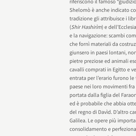
riferiscono il famoso “giudizi
Shelomò è anche indicato com
tradizione gli attribuisce i libr
(
Shir Hashirìm
) e dell’Ecclesia
e la navigazione: scambi com
che fornì materiali da costruz
giunsero in paesi lontani, no
pietre preziose ed animali es
cavalli comprati in Egitto e ve
entrata per l’erario furono l
paese nei loro movimenti fra 
portata dalla figlia del Farao
ed è probabile che abbia otte
del regno di Davìd. D’altro ca
Galilea. Le opere più importa
consolidamento e perfeziona