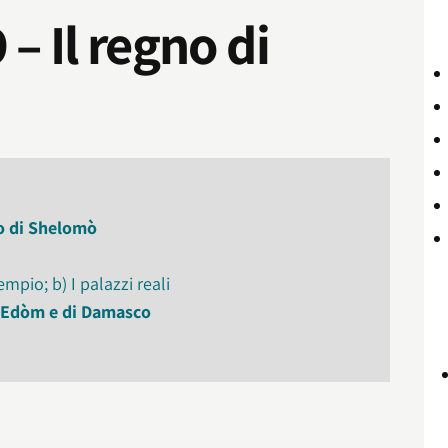
9
–
Il regno di
no di Shelomò
empio; b) I palazzi reali
di Edòm e di Damasco