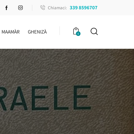
339 8596707
Chiamaci:
MAAMÀR
GHENIZÀ
0