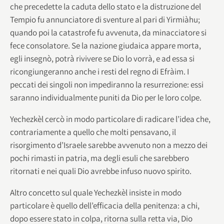
che precedette la caduta dello stato e la distruzione del
Tempio fu annunciatore di sventure al pari di Yirmiàhu;
quando poi la catastrofe fu avvenuta, da minacciatore si
fece consolatore. Se la nazione giudaica appare morta,
egli insegnò, potrà rivivere se Dio lo vorrà, e ad essa si
ricongiungeranno anche i resti del regno di Efràim. I
peccati dei singoli non impediranno la resurrezione: essi
saranno individualmente puniti da Dio per le loro colpe.
Yechezkèl cercò in modo particolare di radicare l’idea che,
contrariamente a quello che molti pensavano, il
risorgimento d’Israele sarebbe avvenuto non a mezzo dei
pochi rimasti in patria, ma degli esuli che sarebbero
ritornati e nei quali Dio avrebbe infuso nuovo spirito.
Altro concetto sul quale Yechezkèl insiste in modo
particolare è quello dell’efficacia della penitenza: a chi,
dopo essere stato in colpa, ritorna sulla retta via, Dio