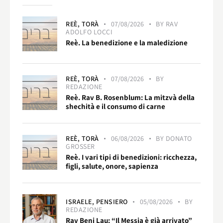
REÈ,
TORÀ
07/08/2026
BY
RAV
ADOLFO LOCCI
Reè. La benedizione e la maledizione
REÈ,
TORÀ
07/08/2026
BY
REDAZIONE
Reè. Rav B. Rosenblum: La mitzvà della
shechità e il consumo di carne
REÈ,
TORÀ
06/08/2026
BY
DONATO
GROSSER
Reè. I vari tipi di benedizioni: ricchezza,
figli, salute, onore, sapienza
ISRAELE,
PENSIERO
05/08/2026
BY
REDAZIONE
Rav Beni Lau: “Il Messia è già arrivato”