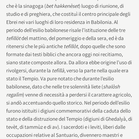
che è la sinagoga (
bet hakkenèset
) luogo di riunione, di
studio e di preghiera, che costituì il centro principale degli
Ebrei nei vari luoghi di loro residenza in Babilonia. Al
periodo dell’esilio babilonese risale l’istituzione delle tre
tefillòt
del mattino, del pomeriggio e della sera, ed è da
ritenersi che le più antiche
tefillòt
, dopo quelle che sono
formate dai testi biblici che ancora oggi noi recitiamo,
siano state composte allora. Da allora ebbe origine l’uso di
rivolgersi, durante la
tefillà
, verso la parte nella quale era
stato il Tempio. Va pure notato che durante l’esilio
babilonese, dato che nelle tre solennità liete (
shalòsh
regalìm
) venne di necessità a perdersi il carattere agricolo,
si andò accentuando quello storico. Nel periodo dell’esilio
furono istituiti i digiuni commemorativi della caduta dello
stato e della distruzione del Tempio (digiuni di Ghedalyà, di
tevèt, di tammùz e di av). I sacerdoti e i leviti, liberi dalle
occupazioni relative al Santuario, divennero maestri e