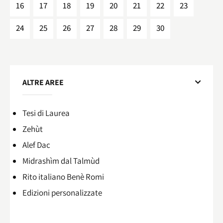
16
17
18
19
20
21
22
23
24
25
26
27
28
29
30
ALTRE AREE
Tesi di Laurea
Zehùt
Alef Dac
Midrashìm dal Talmùd
Rito italiano Benè Romi​
Edizioni personalizzate