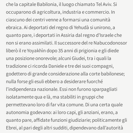
che la capitale Babilonia, il luogo chiamato Tel Aviv. Si
occuparono di agricoltura, industria e commercio. In
ciascuno dei centri venne a formarsi una comunità
ebraica. Ai deportati del regno di Yehudà si unirono, a
quanto pare, i deportati in Assiria dal regno d’Israele che
non si erano assimilati. Il successore del re Nabucodonosor
liberò il re Yoyakhìn dopo 35 anni di prigionia e gli diede
una posizione onorevole; alcuni Giudei, tra i quali la
tradizione ci ricorda Daniele e tre dei suoi compagni,
godettero di grande considerazione alla corte babilonese;
nulla forse gli esuli ebbero a desiderare fuorché
l’indipendenza nazionale. Essi non furono sparpagliati
isolatamente qua e là, ma stabiliti in gruppi che
permettevano loro di far vita comune. Di una certa quale
autonomia godevano: ai loro capi, gli anziani, erano, a
quanto pare, affidate funzioni giudiziarie; politicamente gli
Ebrei, al pari degli altri sudditi, dipendevano dall’autorità