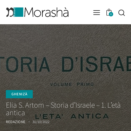
0
GHENIZÀ
Elia S. Artom – Storia d’Israele – 1. L’età
antica
REDAZIONE
31/10/2022