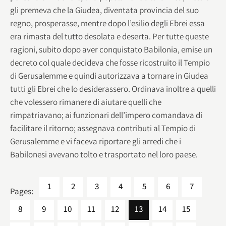
gli premeva che la Giudea, diventata provincia del suo
regno, prosperasse, mentre dopo l’esilio degli Ebrei essa
era rimasta del tutto desolata e deserta. Per tutte queste
ragioni, subito dopo aver conquistato Babilonia, emise un
decreto col quale decideva che fosse ricostruito il Tempio
di Gerusalemme e quindi autorizzava a tornare in Giudea
tutti gli Ebrei che lo desiderassero. Ordinava inoltre a quelli
che volessero rimanere di aiutare quelli che
rimpatriavano; ai funzionari dell’impero comandava di
facilitare il ritorno; assegnava contributi al Tempio di
Gerusalemme e vi faceva riportare gli arredi che i
Babilonesi avevano tolto e trasportato nel loro paese.
1
2
3
4
5
6
7
Pages:
8
9
10
11
12
13
14
15