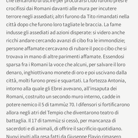
che tentarono di uscire per procurarsi cibo furono presi e
crocifissi dai Romani davanti alle mura per incutere
terrore negli assediati; altri furono da Tito rimandati nella
città dopo che furono loro tagliate le braccia. La fame
indusse gli assediati ad azioni disperate: si videro anche
ricchi andare cercando avanzi di cibo fra le immondizie;
persone affamate cercavano di rubare il poco cibo che si
trovava in mano di altre parimenti affamate. Essendosi
sparsa fra i Romani la voce che alcuni, per salvare il loro
denaro, inghiottivano monete di oro e poi uscivano dalla
città, molti furono presi e squartati. La fortezza Antonia,
intorno alla quale gli Ebrei avevano, all’insaputa dei
Romani, costruito un secondo muro interno, cadde in
potere nemico il 5 di tammùz 70. I difensori si fortificarono
allora negli atri del Tempio che diventarono teatro di
battaglia. Il 17 di tammùz si cessò, per mancanza di
sacerdoti e di animali, di offrire il sacrificio quotidiano.
Nuovi inviti alla resa fatti da Giuseppe Flavio rimasero