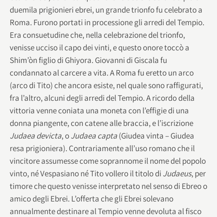
duemila prigionieri ebrei, un grande trionfo fu celebrato a
Roma. Furono portati in processione gli arredi del Tempio.
Era consuetudine che, nella celebrazione del trionfo,
venisse ucciso il capo dei vinti, e questo onore toccò a
Shim’òn figlio di Ghiyora. Giovanni di Giscala fu
condannato al carcere a vita. A Roma fu eretto un arco
(arco di Tito) che ancora esiste, nel quale sono raffigurati,
fra l’altro, alcuni degli arredi del Tempio. A ricordo della
vittoria venne coniata una moneta con l’effigie di una
donna piangente, con catene alle braccia, e l’iscrizione
Judaea devicta
, o
Judaea capta
(Giudea vinta – Giudea
resa prigioniera). Contrariamente all’uso romano che il
vincitore assumesse come soprannome il nome del popolo
vinto, né Vespasiano né Tito vollero il titolo di
Judaeus
, per
timore che questo venisse interpretato nel senso di Ebreo o
amico degli Ebrei. L’offerta che gli Ebrei solevano
annualmente destinare al Tempio venne devoluta al fisco