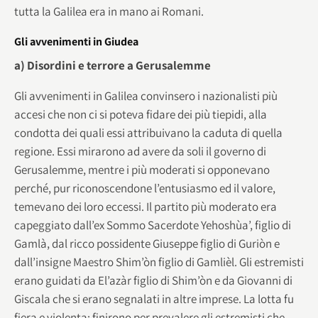
tutta la Galilea era in mano ai Romani.
Gli avvenimenti in Giudea
a) Disordini e terrore a Gerusalemme
Gli avvenimenti in Galilea convinsero i nazionalisti più
accesi che non ci si poteva fidare dei più tiepidi, alla
condotta dei quali essi attribuivano la caduta di quella
regione. Essi mirarono ad avere da soli il governo di
Gerusalemme, mentre i più moderati si opponevano
perché, pur riconoscendone l’entusiasmo ed il valore,
temevano dei loro eccessi. Il partito più moderato era
capeggiato dall’ex Sommo Sacerdote Yehoshùa’, figlio di
Gamlà, dal ricco possidente Giuseppe figlio di Guriòn e
dall’insigne Maestro Shim’òn figlio di Gamlièl. Gli estremisti
erano guidati da El’azàr figlio di Shim’òn e da Giovanni di
Giscala che si erano segnalati in altre imprese. La lotta fu
fiera e violenta: finirono per prevalere gli estremisti che