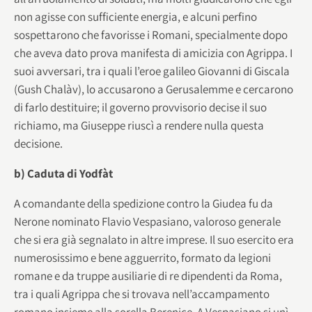
non agisse con sufficiente energia, e alcuni perfino
sospettarono che favorisse i Romani, specialmente dopo
che aveva dato prova manifesta di amicizia con Agrippa. I
suoi avversari, tra i quali l’eroe galileo Giovanni di Giscala
(Gush Chalàv), lo accusarono a Gerusalemme e cercarono
di farlo destituire; il governo provvisorio decise il suo
richiamo, ma Giuseppe riuscì a rendere nulla questa
decisione.
b) Caduta di Yodfàt
A comandante della spedizione contro la Giudea fu da
Nerone nominato Flavio Vespasiano, valoroso generale
che si era già segnalato in altre imprese. Il suo esercito era
numerosissimo e bene agguerrito, formato da legioni
romane e da truppe ausiliarie di re dipendenti da Roma,
tra i quali Agrippa che si trovava nell’accampamento
romano insieme alla sorella Berenice. A Vespasiano si unì