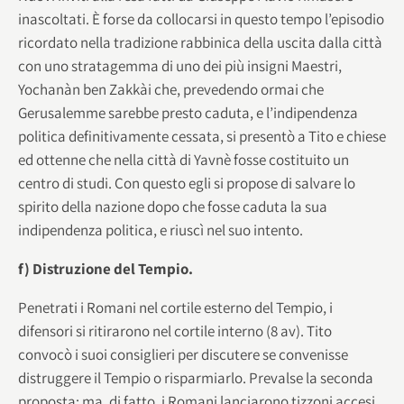
inascoltati. È forse da collocarsi in questo tempo l’episodio
ricordato nella tradizione rabbinica della uscita dalla città
con uno stratagemma di uno dei più insigni Maestri,
Yochanàn ben Zakkài che, prevedendo ormai che
Gerusalemme sarebbe presto caduta, e l’indipendenza
politica definitivamente cessata, si presentò a Tito e chiese
ed ottenne che nella città di Yavnè fosse costituito un
centro di studi. Con questo egli si propose di salvare lo
spirito della nazione dopo che fosse caduta la sua
indipendenza politica, e riuscì nel suo intento.
f) Distruzione del Tempio.
Penetrati i Romani nel cortile esterno del Tempio, i
difensori si ritirarono nel cortile interno (8 av). Tito
convocò i suoi consiglieri per discutere se convenisse
distruggere il Tempio o risparmiarlo. Prevalse la seconda
proposta; ma, di fatto, i Romani lanciarono tizzoni accesi,