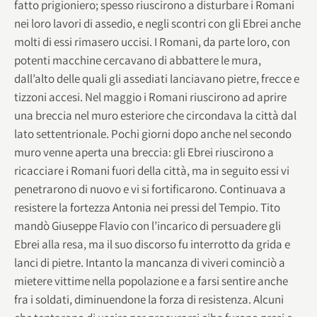
fatto prigioniero; spesso riuscirono a disturbare i Romani
nei loro lavori di assedio, e negli scontri con gli Ebrei anche
molti di essi rimasero uccisi. I Romani, da parte loro, con
potenti macchine cercavano di abbattere le mura,
dall’alto delle quali gli assediati lanciavano pietre, frecce e
tizzoni accesi. Nel maggio i Romani riuscirono ad aprire
una breccia nel muro esteriore che circondava la città dal
lato settentrionale. Pochi giorni dopo anche nel secondo
muro venne aperta una breccia: gli Ebrei riuscirono a
ricacciare i Romani fuori della città, ma in seguito essi vi
penetrarono di nuovo e vi si fortificarono. Continuava a
resistere la fortezza Antonia nei pressi del Tempio. Tito
mandò Giuseppe Flavio con l’incarico di persuadere gli
Ebrei alla resa, ma il suo discorso fu interrotto da grida e
lanci di pietre. Intanto la mancanza di viveri cominciò a
mietere vittime nella popolazione e a farsi sentire anche
fra i soldati, diminuendone la forza di resistenza. Alcuni