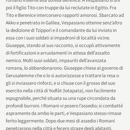
poi il figlio Tito con truppe da lui reclutate in Egitto. Fra
Tito e Berenice intercorsero rapporti amorosi. Sbarcato ad
Akko e penetrato in Galilea, Vespasiano ottenne senz’altro
la dedizione di Tzipporì e il comandante da lui inviato in
essa con i suoi soldati si impadronì di località vicine.
Giuseppe, stando al suo racconto, si occupò attivamente
di fortificazioni e arruolamenti in attesa dell’assalto
nemico. Molti suoi soldati, impauriti dell’avanzata
romana, lo abbandonarono. Giuseppe chiese al governo di
Gerusalemme che o lo si autorizzasse a trattare la resa o
gli si inviassero rinforzi, e si chiuse con il grosso del suo
esercito nella città di Yodfàt (Iotapata), non facilmente
espugnabile, perché situata su una rupe circondata da
profondi burroni. I Romani vi posero l’assedio; si combatté
aspramente da ambo le parti, e Vespasiano stesso rimase
ferito leggermente. Dopo due mesi di assedio i Romani
penetrarono nella città e fecero strage degli abitanti,