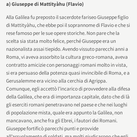
a) Giuseppe di Mattityàhu (Flavio)
Alla Galilea fu preposto il sacerdote fariseo Giuseppe figlio
di Mattityàhu, che ebbe poi il soprannome di Flavio e che si
rese famoso per le sue opere storiche. Non pare che la
scelta sia stata molto felice, perché Giuseppe era un
nazionalista assai tiepido. Avendo vissuto parecchi anni a
Roma, vi aveva assorbito la cultura greco-romana, aveva
contratto amicizie con personaggi romani molto in vista,
si era persuaso della potenza quasi invincibile di Roma, e a
Gerusalemme era vicino alla cerchia di Agrippa.
Comunque, egli accettò l’incarico di provvedere alla difesa
della Galilea, che era di importanza capitale, dato che di là
gli eserciti romani penetravano nel paese e che nei luoghi
di popolazione mista, quale era appunto la Galilea, non
mancavano, anche fra gli Ebrei, i fautori dei Romani.
Giuseppe fortificò parecchi punti e provvide
all’arruolamento di soldati, ma molti giudicarono che egli