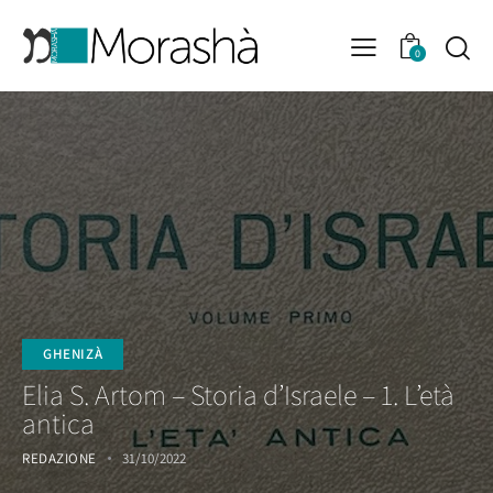
0
GHENIZÀ
Elia S. Artom – Storia d’Israele – 1. L’età
antica
REDAZIONE
31/10/2022