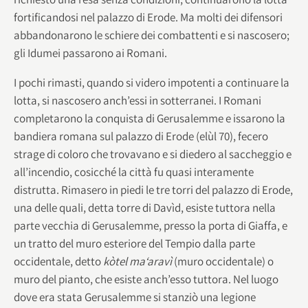
fortificandosi nel palazzo di Erode. Ma molti dei difensori
abbandonarono le schiere dei combattenti e si nascosero;
gli Idumei passarono ai Romani.
I pochi rimasti, quando si videro impotenti a continuare la
lotta, si nascosero anch’essi in sotterranei. I Romani
completarono la conquista di Gerusalemme e issarono la
bandiera romana sul palazzo di Erode (elùl 70), fecero
strage di coloro che trovavano e si diedero al saccheggio e
all’incendio, cosicché la città fu quasi interamente
distrutta. Rimasero in piedi le tre torri del palazzo di Erode,
una delle quali, detta torre di Davìd, esiste tuttora nella
parte vecchia di Gerusalemme, presso la porta di Giaffa, e
un tratto del muro esteriore del Tempio dalla parte
occidentale, detto
kòtel ma‘aravì
(muro occidentale) o
muro del pianto, che esiste anch’esso tuttora. Nel luogo
dove era stata Gerusalemme si stanziò una legione