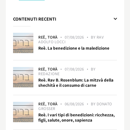
CONTENUTI RECENTI
REÈ,
TORÀ
07/08/2026
BY
RAV
ADOLFO LOCCI
Reè. La benedizione e la maledizione
REÈ,
TORÀ
07/08/2026
BY
REDAZIONE
Reè. Rav B. Rosenblum: La mitzvà della
shechità e il consumo di carne
REÈ,
TORÀ
06/08/2026
BY
DONATO
GROSSER
Reè. I vari tipi di benedizioni: ricchezza,
figli, salute, onore, sapienza