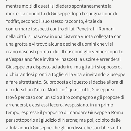
mentre molti di questi si diedero spontaneamente la
morte. La condotta di Giuseppe dopo l’espugnazione di
Yodfàt, secondo il suo stesso racconto, è tale da
confermare i sospetti contro di lui. Penetrati i Romani
nella città, si nascose in una cisterna vuota collegata con
una grotta e vi trovò alcune decine di uomini che vi si
erano nascosti prima di lui. Il nascondiglio venne scoperto
e Vespasiano fece invitare i nascosti a uscire e arrendersi.
Giuseppe era disposto ad aderire, ma gli altri si opposero,
dichiarandosi pronti a togliersi la vita e invitando Giuseppe
a fare altrettanto. Su proposta di questo si decise allora di
uccidersi l’un l’altro. Morti così quasi tutti, Giuseppe si
trovò per caso con un solo altro compagno e gli propose di
arrendersi, e così essi fecero. Vespasiano, in un primo
tempo, espresse il proposito di mandare Giuseppe a Roma
per sottoporlo al giudizio di Nerone; ma poi, colpito dalle
adulazioni di Giuseppe che gli predisse che sarebbe salito