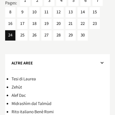
1
2
3
4
5
6
7
Pages:
8
9
10
11
12
13
14
15
16
17
18
19
20
21
22
23
24
25
26
27
28
29
30
ALTRE AREE
Tesi di Laurea
Zehùt
Alef Dac
Midrashìm dal Talmùd
Rito italiano Benè Romi​