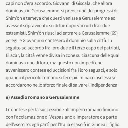
capi non c’era accordo. Giovanni di Giscala, che allora
dominava in Gerusalemme, si preoccupò dei progressi di
Shim’òn e temeva che questi venisse a Gerusalemme ed
avesse il sopravvento su di lui: dopo vari urti fra i due
estremisti, Shim’òn riuscì ad entrare a Gerusalemme (69)
ed egli e Giovanni si contesero il dominio sulla città. In
seguito ad accordo fra loro due e il terzo capo dei patrioti,
El’azàr, la città venne divisa in zone su ciascuna delle quali
dominava uno di loro, ma questo non impedì che
avvenissero contese ed uccisioni fra i loro seguaci, e solo
quando il pericolo romano si fece più minaccioso essi si
accordarono nello sforzo finale di salvare l’indipendenza.
e) Assedio romano a Gerusalemme
Le contese per la successione all’impero romano finirono
con l’acclamazione di Vespasiano a imperatore da parte
dell’esercito: egli partì per l’Italia e lasciò in Giudea il figlio