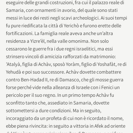
eseguire delle grandi costruzioni, fra cui il palazzo reale di
Samaria, con ornamenti in avorio, del quale sono stati
messi in luce dei resti negli scavi archeologici. Ai suoi tempi
fu pure riedificata la città di Yerichò e furono erette delle
fortificazioni. La famiglia reale aveva anche un’altra
residenza a Yizre’èl, nella valle omonima. Non solo
cessarono le guerre fra i due regni israelitici, ma essi
strinsero vincoli di amicizia rafforzati da matrimonio:
’Atalyà, figlia di Achàv, sposò Yoràm, figlio di Yoshafàt, re di
Yehudà e poi suo successore. Achàv dovette combattere
contro Ben-Hadad II, re di Damasco, che gli mosse guerra
forse perché vide nella alleanza di Israele con i Fenici un
pericolo per il suo regno. In un primo tempo Achàv fu
sconfitto tanto che, assediato in Samaria, dovette
sottomettersi a dure condizioni. Ma in seguito,
incoraggiato da un profeta di cui non è ricordato il nome,
ebbe piena rivincita: in seguito a vittoria in Afek ad oriente