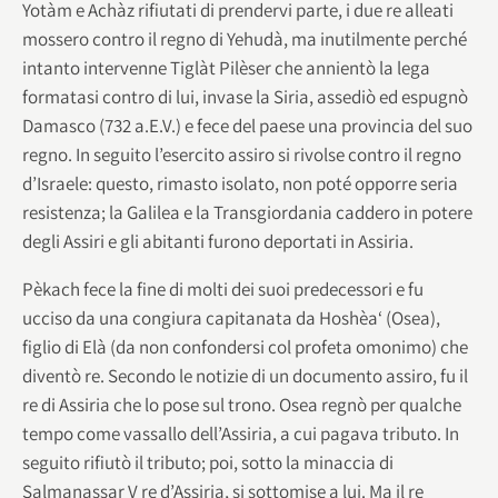
Yotàm e Achàz rifiutati di prendervi parte, i due re alleati
mossero contro il regno di Yehudà, ma inutilmente perché
intanto intervenne Tiglàt Pilèser che annientò la lega
formatasi contro di lui, invase la Siria, assediò ed espugnò
Damasco (732 a.E.V.) e fece del paese una provincia del suo
regno. In seguito l’esercito assiro si rivolse contro il regno
d’Israele: questo, rimasto isolato, non poté opporre seria
resistenza; la Galilea e la Transgiordania caddero in potere
degli Assiri e gli abitanti furono deportati in Assiria.
Pèkach fece la fine di molti dei suoi predecessori e fu
ucciso da una congiura capitanata da Hoshèa‘ (Osea),
figlio di Elà (da non confondersi col profeta omonimo) che
diventò re. Secondo le notizie di un documento assiro, fu il
re di Assiria che lo pose sul trono. Osea regnò per qualche
tempo come vassallo dell’Assiria, a cui pagava tributo. In
seguito rifiutò il tributo; poi, sotto la minaccia di
Salmanassar V re d’Assiria, si sottomise a lui. Ma il re