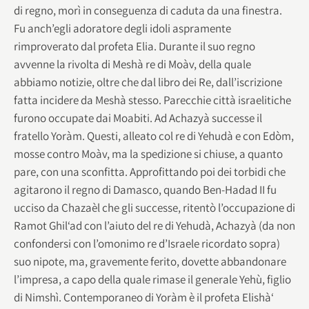
di regno, morì in conseguenza di caduta da una finestra.
Fu anch’egli adoratore degli idoli aspramente
rimproverato dal profeta Elia. Durante il suo regno
avvenne la rivolta di Meshà re di Moàv, della quale
abbiamo notizie, oltre che dal libro dei Re, dall’iscrizione
fatta incidere da Meshà stesso. Parecchie città israelitiche
furono occupate dai Moabiti. Ad Achazyà successe il
fratello Yoràm. Questi, alleato col re di Yehudà e con Edòm,
mosse contro Moàv, ma la spedizione si chiuse, a quanto
pare, con una sconfitta. Approfittando poi dei torbidi che
agitarono il regno di Damasco, quando Ben-Hadad II fu
ucciso da Chazaèl che gli successe, ritentò l’occupazione di
Ramot Ghil‘ad con l’aiuto del re di Yehudà, Achazyà (da non
confondersi con l’omonimo re d’Israele ricordato sopra)
suo nipote, ma, gravemente ferito, dovette abbandonare
l’impresa, a capo della quale rimase il generale Yehù, figlio
di Nimshì. Contemporaneo di Yoràm è il profeta Elishà‘