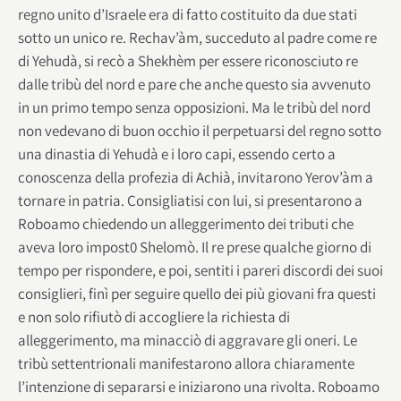
regno unito d’Israele era di fatto costituito da due stati
sotto un unico re. Rechav’àm, succeduto al padre come re
di Yehudà, si recò a Shekhèm per essere riconosciuto re
dalle tribù del nord e pare che anche questo sia avvenuto
in un primo tempo senza opposizioni. Ma le tribù del nord
non vedevano di buon occhio il perpetuarsi del regno sotto
una dinastia di Yehudà e i loro capi, essendo certo a
conoscenza della profezia di Achià, invitarono Yerov’àm a
tornare in patria. Consigliatisi con lui, si presentarono a
Roboamo chiedendo un alleggerimento dei tributi che
aveva loro impost0 Shelomò. Il re prese qualche giorno di
tempo per rispondere, e poi, sentiti i pareri discordi dei suoi
consiglieri, finì per seguire quello dei più giovani fra questi
e non solo rifiutò di accogliere la richiesta di
alleggerimento, ma minacciò di aggravare gli oneri. Le
tribù settentrionali manifestarono allora chiaramente
l’intenzione di separarsi e iniziarono una rivolta. Roboamo