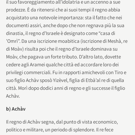
il suo favoreggiamento all’idolatria e un accenno a sue
prodezze. È da ritenersi che ai suoi tempi il regno abbia
acquistato una notevole importanza: sta il fatto che nei
documenti assiri, anche dopo che non regnava più la sua
dinastia, il regno d’Israele è designato come “casa di
’Omrì”. Da una iscrizione moabitica (iscrizione di Meshà, re
di Moàv) risulta poi che il regno d’Israele dominava su
Moàv, che pagava un forte tributo. D’altro lato, dovette
cedere agli Aramei qualche città ed accordare loro dei
privilegi commerciali. Fu in rapporti amichevoli con Tiro e
suo figlio Achàv sposò Yizèvel, figlia di Etbà’al re di quella
città. Morì dopo dodici anni di regno e gli successe il figlio
Achàv.
b) Achàv
Il regno di Achàv segna, dal punto di vista economico,
politico e militare, un periodo di splendore. Il re fece