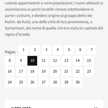
colonie appartenenti a varie popolazioni. I nuovi abitanti si
assimilarono ai pochi Israeliti rimasti adottandone in
parte i costumi, e diedero origine al gruppo detto dei
Kutìm. da Kutà, una delle città di loro provenienza, o
Samaritani, dal nome di quella che era stata la capitale del
regno d’Israele.
1
2
3
4
5
6
7
Pages:
8
9
10
11
12
13
14
15
16
17
18
19
20
21
22
23
24
25
26
27
28
29
30