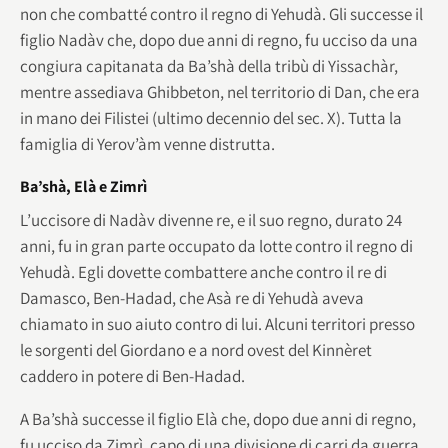
non che combatté contro il regno di Yehudà. Gli successe il
figlio Nadàv che, dopo due anni di regno, fu ucciso da una
congiura capitanata da Ba’shà della tribù di Yissachàr,
mentre assediava Ghibbeton, nel territorio di Dan, che era
in mano dei Filistei (ultimo decennio del sec. X). Tutta la
famiglia di Yerov’àm venne distrutta.
Ba’shà, Elà e Zimrì
L’uccisore di Nadàv divenne re, e il suo regno, durato 24
anni, fu in gran parte occupato da lotte contro il regno di
Yehudà. Egli dovette combattere anche contro il re di
Damasco, Ben-Hadad, che Asà re di Yehudà aveva
chiamato in suo aiuto contro di lui. Alcuni territori presso
le sorgenti del Giordano e a nord ovest del Kinnèret
caddero in potere di Ben-Hadad.
A Ba’shà successe il figlio Elà che, dopo due anni di regno,
fu ucciso da Zimrì, capo di una divisione di carri da guerra.