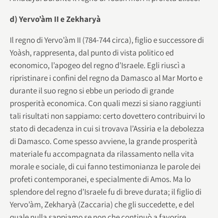
d) Yervo’àm II e Zekharyà
Il regno di Yervo’àm II (784-744 circa), figlio e successore di
Yoàsh, rappresenta, dal punto di vista politico ed
economico, l’apogeo del regno d’Israele. Egli riuscì a
ripristinare i confini del regno da Damasco al Mar Morto e
durante il suo regno si ebbe un periodo di grande
prosperità economica. Con quali mezzi si siano raggiunti
tali risultati non sappiamo: certo dovettero contribuirvi lo
stato di decadenza in cui si trovava l’Assiria e la debolezza
di Damasco. Come spesso avviene, la grande prosperità
materiale fu accompagnata da rilassamento nella vita
morale e sociale, di cui fanno testimonianza le parole dei
profeti contemporanei, e specialmente di Amos. Ma lo
splendore del regno d’Israele fu di breve durata; il figlio di
Yervo’àm, Zekharyà (Zaccaria) che gli succedette, e del
quale nulla sappiamo se non che continuò a favorire