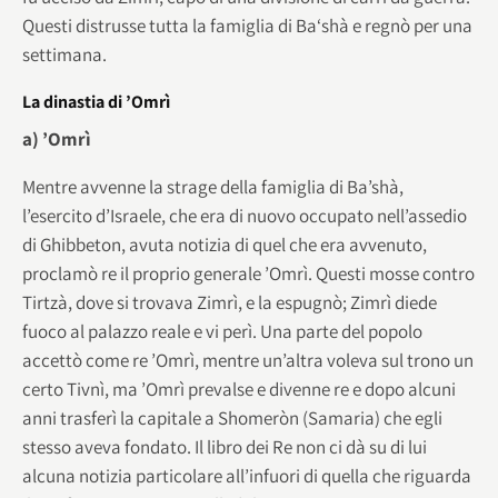
Questi distrusse tutta la famiglia di Ba‘shà e regnò per una
settimana.
La dinastia di ’Omrì
a) ’Omrì
Mentre avvenne la strage della famiglia di Ba’shà,
l’esercito d’Israele, che era di nuovo occupato nell’assedio
di Ghibbeton, avuta notizia di quel che era avvenuto,
proclamò re il proprio generale ’Omrì. Questi mosse contro
Tirtzà, dove si trovava Zimrì, e la espugnò; Zimrì diede
fuoco al palazzo reale e vi perì. Una parte del popolo
accettò come re ’Omrì, mentre un’altra voleva sul trono un
certo Tivnì, ma ’Omrì prevalse e divenne re e dopo alcuni
anni trasferì la capitale a Shomeròn (Samaria) che egli
stesso aveva fondato. Il libro dei Re non ci dà su di lui
alcuna notizia particolare all’infuori di quella che riguarda