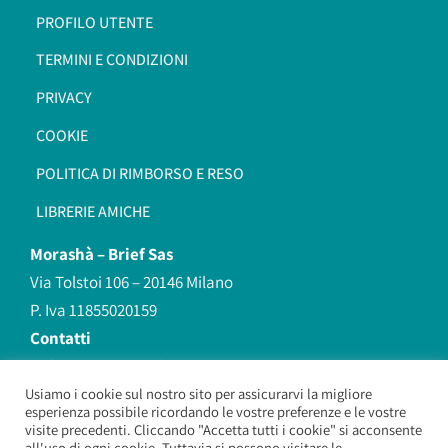
PROFILO UTENTE
TERMINI E CONDIZIONI
PRIVACY
COOKIE
POLITICA DI RIMBORSO E RESO
LIBRERIE AMICHE
Morashà –
Brief Sas
Via Tolstoi 106 – 20146 Milano
P. Iva 11855020159
Contatti
redazione@morasha.it
339 8596707
Usiamo i cookie sul nostro sito per assicurarvi la migliore
esperienza possibile ricordando le vostre preferenze e le vostre
(anche Whatsapp)
visite precedenti. Cliccando "Accetta tutti i cookie" si acconsente
all'uso di ogni cookie. Tuttavia si possono visitare le