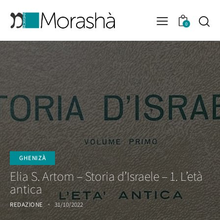
0
GHENIZÀ
Elia S. Artom – Storia d’Israele – 1. L’età
antica
REDAZIONE
31/10/2022