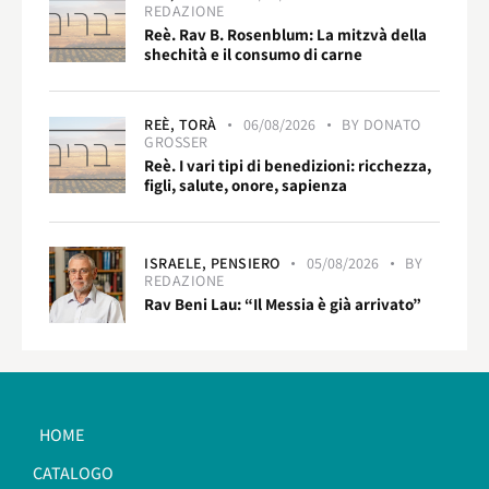
REDAZIONE
Reè. Rav B. Rosenblum: La mitzvà della
shechità e il consumo di carne
REÈ,
TORÀ
06/08/2026
BY
DONATO
GROSSER
Reè. I vari tipi di benedizioni: ricchezza,
figli, salute, onore, sapienza
ISRAELE,
PENSIERO
05/08/2026
BY
REDAZIONE
Rav Beni Lau: “Il Messia è già arrivato”
HOME
CATALOGO