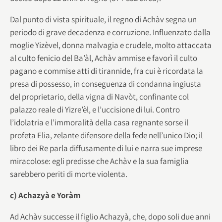
Dal punto di vista spirituale, il regno di Achàv segna un
periodo di grave decadenza e corruzione. Influenzato dalla
moglie Yizèvel, donna malvagia e crudele, molto attaccata
al culto fenicio del Ba’àl, Achàv ammise e favorì il culto
pagano e commise atti di tirannide, fra cui è ricordata la
presa di possesso, in conseguenza di condanna ingiusta
del proprietario, della vigna di Navòt, confinante col
palazzo reale di Yizre’èl, e l’uccisione di lui. Contro
l’idolatria e l’immoralità della casa regnante sorse il
profeta Elia, zelante difensore della fede nell’unico Dio; il
libro dei Re parla diffusamente di lui e narra sue imprese
miracolose: egli predisse che Achàv e la sua famiglia
sarebbero periti di morte violenta.
c) Achazyà e Yoràm
Ad Achàv successe il figlio Achazyà, che, dopo soli due anni