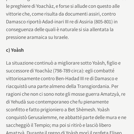
le preghiere di Yoachàz, e forse si allude con questo alle
vittorie che, come risulta da documenti assiri, contro
Damasco riportò Adad-inari III re di Assiria (805-801) in
conseguenza delle quali è naturale si sia allentata la
pressione aramaica su Israele.
c) Yoàsh
La situazione continuò a migliorare sotto Yoàsh, figlio e
successore di Yoachàz (798-789 circa): egli combatté
vittoriosamente contro Ben-Hadad III re di Damasco e
riacquistò una parte almeno della Transgiordania. Per
ragioni che non ci sono note gli mosse guerra Amatzyà, re
di Yehudà suo contemporaneo che fu pienamente
sconfitto e fatto prigioniero a Bet Shèmesh. Yoàsh
conquistò Gerusalemme, ne abbatté parte delle mura e ne
saccheggiò il Tempio; ma poi si ritirò e lasciò libero
Amatzyà. Durante il regno di Yoàsh morì il profeta Eliseo.