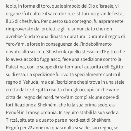
idolo, in forma di toro, quale simbolo del Dio d’Israele, vi
organizzò il culto e il sacerdozio, e istituì una grande festa,
il 15 di cheshvàn. Per questo suo contegno, fu aspramente
rimproverato dai profeti, e gli fu annunciato che non
avrebbe fondato una dinastia duratura. Durante il regno di
Yerov’àm, e forse in conseguenza dell’indebolimento
dovuto allo scisma, Shoshenk, quello stesso re d’Egitto che
lo aveva accolto fuggiasco, fece una spedizione contro la
Palestina, con lo scopo di riaffermare l’autorità dell’Egitto
su di essa. La spedizione fu rivolta specialmente contro il
regno di Yehudà, ma dall’iscrizione che si trova in una stele
eretta dal re d’Egitto risulta che egli occupò anche varie
città del regno del nord. Yerov’àm compì alcune opere di
fortificazione a Shekhèm, che fu la sua prima sede, e a
Penuèl in Transgiordania. In seguito stabilì la sua sede a
Tirtzà, situata a quanto pare a nord-est di Shekhèm.
Regnò per 22 anni; ma quasi nulla si sa del suo regno, se