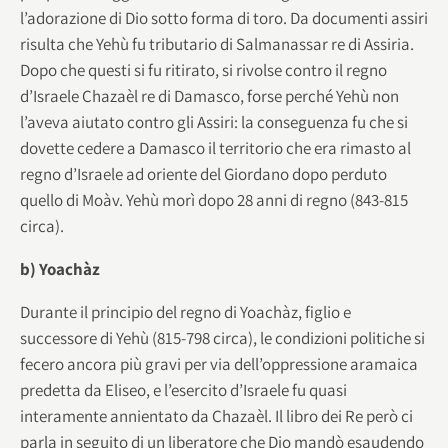
l’adorazione di Dio sotto forma di toro. Da documenti assiri
risulta che Yehù fu tributario di Salmanassar re di Assiria.
Dopo che questi si fu ritirato, si rivolse contro il regno
d’Israele Chazaèl re di Damasco, forse perché Yehù non
l’aveva aiutato contro gli Assiri: la conseguenza fu che si
dovette cedere a Damasco il territorio che era rimasto al
regno d’Israele ad oriente del Giordano dopo perduto
quello di Moàv. Yehù morì dopo 28 anni di regno (843-815
circa).
b) Yoachàz
Durante il principio del regno di Yoachàz, figlio e
successore di Yehù (815-798 circa), le condizioni politiche si
fecero ancora più gravi per via dell’oppressione aramaica
predetta da Eliseo, e l’esercito d’Israele fu quasi
interamente annientato da Chazaèl. Il libro dei Re però ci
parla in seguito di un liberatore che Dio mandò esaudendo