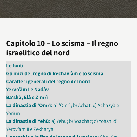
Capitolo 10 – Lo scisma – Il regno
israelitico del nord
Le fonti
Gli inizi del regno di Rechav‘àm e lo scisma
Caratteri generali del regno del nord
Yervo’àm I e Nadàv
Ba‘shà, Elà e Zimrì
La dinastia di ‘Omrì:
a) ‘Omrì; b) Achàt; c) Achazyà e
Yoràm
La dinastia di Yehù:
a) Yehù; b) Yoachàz; c) Yoàsh; d)
Yerov‘àm II e Zekharyà
L’anarchia e la fine del regno d’Israele:
a) Shallùm,