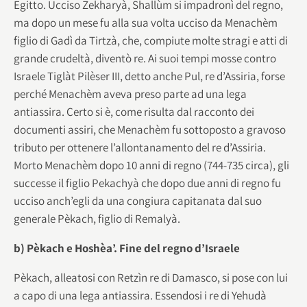
Egitto. Ucciso Zekharyà, Shallùm si impadronì del regno,
ma dopo un mese fu alla sua volta ucciso da Menachèm
figlio di Gadì da Tirtzà, che, compiute molte stragi e atti di
grande crudeltà, diventò re. Ai suoi tempi mosse contro
Israele Tiglàt Pilèser III, detto anche Pul, re d’Assiria, forse
perché Menachèm aveva preso parte ad una lega
antiassira. Certo si è, come risulta dal racconto dei
documenti assiri, che Menachèm fu sottoposto a gravoso
tributo per ottenere l’allontanamento del re d’Assiria.
Morto Menachèm dopo 10 anni di regno (744-735 circa), gli
successe il figlio Pekachyà che dopo due anni di regno fu
ucciso anch’egli da una congiura capitanata dal suo
generale Pèkach, figlio di Remalyà.
b) Pèkach e Hoshèa’. Fine del regno d’Israele
Pèkach, alleatosi con Retzìn re di Damasco, si pose con lui
a capo di una lega antiassira. Essendosi i re di Yehudà