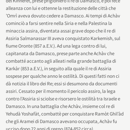
del Kinnèret, prese prigioniero il re di Damasco, e poi fece
alleanza con lui e ottenne la restituzione delle città che
’Omrì aveva dovuto cedere a Damasco. Ai tempi di Achàv
cominciò a farsi sentire nella Siria e nella Palestina la
minaccia assira, diventata assai grave dopo che il re di
Assiria Salmanassar III aveva conquistato Karkemish, sul
fiume Oronte (857 a.E.V.). Ad una lega contro di lui,
capitanata da Damasco, prese parte anche Achàv che
combatté accanto agli alleati nella grande battaglia di
Karkàr (853 a.E.V.), in seguito alla quale il re di Assiria
sospese per qualche anno le ostilità. Di questi fatti non ci
dà notizia il libro dei Re; essi si desumono da documenti
assiri. Cessato per il momento il pericolo assiro, la lega
contro l’Assiria si sciolse e risorsero le ostilità tra Israele e
Damasco. In una battaglia che Achàv, insieme col re di
Yehudà Yoshafàt, combattè per conquistare Ramòt Ghil’àd
che gli Aramei di Damasco avevano occupata, Achàv fu
ucciso dopo 22 anni di regno (874-852 circa).