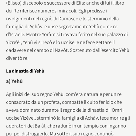
(Eliseo) discepolo e successore di Elia: anche di lui il libro
dei Re riferisce numerosi miracoli. Egli predisse i
rivolgimenti nel regnò di Damasco e lo sterminio della
famiglia di Achàv, e unse segretamente Yehù come re
d’Israele. Mentre Yoràm si trovava ferito nel suo palazzo di
Yizre’èl, Yehù vi si recò e lo uccise, e ne fece gettare il
cadavere nel campo di Navòt. Sostenuto dall’esercito Yehù
diventò re.
La dinastia di Yehù
a) Yehù
Agli inizi del suo regno Yehù, com’era naturale per un re
consacrato da un profeta, combatté il culto fenicio che
aveva dominato durante il regno della dinastia di ‘Omrì:
uccise Yizèvel, sterminò la famiglia di Achàv, fece morire gli
adoratori del Ba’àl, che radunò in un tempio con inganno
per poi distruggerlo. Ma sotto il suo regno continuò