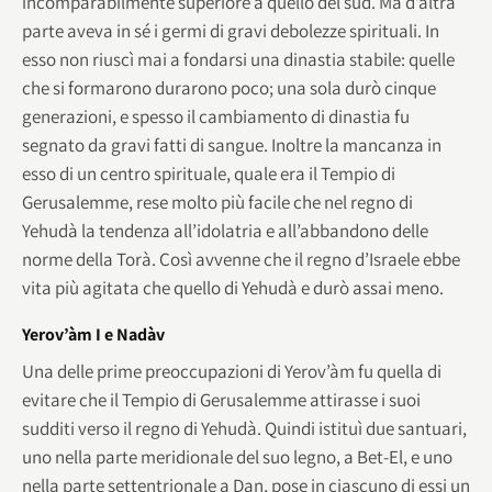
incomparabilmente superiore a quello del sud. Ma d’altra
parte aveva in sé i germi di gravi debolezze spirituali. In
esso non riuscì mai a fondarsi una dinastia stabile: quelle
che si formarono durarono poco; una sola durò cinque
generazioni, e spesso il cambiamento di dinastia fu
segnato da gravi fatti di sangue. Inoltre la mancanza in
esso di un centro spirituale, quale era il Tempio di
Gerusalemme, rese molto più facile che nel regno di
Yehudà la tendenza all’idolatria e all’abbandono delle
norme della Torà. Così avvenne che il regno d’Israele ebbe
vita più agitata che quello di Yehudà e durò assai meno.
Yerov’àm I e Nadàv
Una delle prime preoccupazioni di Yerov’àm fu quella di
evitare che il Tempio di Gerusalemme attirasse i suoi
sudditi verso il regno di Yehudà. Quindi istituì due santuari,
uno nella parte meridionale del suo legno, a Bet-El, e uno
nella parte settentrionale a Dan, pose in ciascuno di essi un