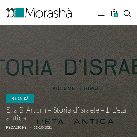
0
GHENIZÀ
Elia S. Artom – Storia d’Israele – 1. L’età
antica
REDAZIONE
31/10/2022