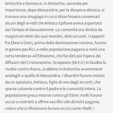
Antiochia e Damasco. In Antiochia, seconda per
importanza, dopo Alessandria, per la diaspora ebraica, si
trovava una sinagoga in cui si disse fossero conservati
alcuni degli arredi che Antioco Epifane aveva asportato
dal Tempio di Gerusalemme. La comunità era diretta da
magistrati eletti dai suoi membri, detti arconti. I rapporti
fra Ebrei e Greci, prima della dominazione romana, furono
in genere pacifici, e nella popolazione pagana si notò una
certa tendenza all’Ebraismo, che facilitò poi l’opera dei
diffusori del Cristianesimo. Scoppiata (66 E.V.) in Giudea la
rivolta contro Roma, si ebbero in Antiochia avvenimenti
analoghi a quello di Alessandria. I disordini furono iniziati
da un apostata, Antioco, figlio di uno degli arconti, che
sparse calunnie contro il padre e la comunità intera. La
popolazione greca insorse contro gli Ebrei: molti furono
uccisi o costretti a offrire sacrifici alle divinità pagane;
coloro che si rifiutarono furono uccisi come ribelli. I