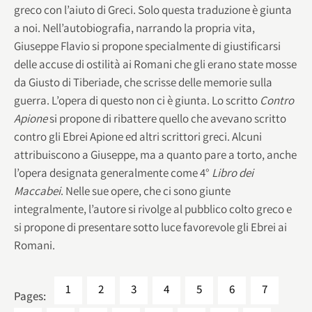
greco con l’aiuto di Greci. Solo questa traduzione è giunta
a noi. Nell’autobiografia, narrando la propria vita,
Giuseppe Flavio si propone specialmente di giustificarsi
delle accuse di ostilità ai Romani che gli erano state mosse
da Giusto di Tiberiade, che scrisse delle memorie sulla
guerra. L’opera di questo non ci è giunta. Lo scritto
Contro
Apione
si propone di ribattere quello che avevano scritto
contro gli Ebrei Apione ed altri scrittori greci. Alcuni
attribuiscono a Giuseppe, ma a quanto pare a torto, anche
l’opera designata generalmente come 4°
Libro dei
Maccabei
. Nelle sue opere, che ci sono giunte
integralmente, l’autore si rivolge al pubblico colto greco e
si propone di presentare sotto luce favorevole gli Ebrei ai
Romani.
1
2
3
4
5
6
7
Pages: