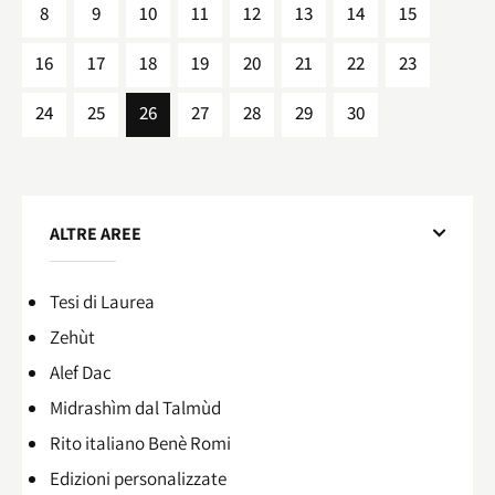
8
9
10
11
12
13
14
15
16
17
18
19
20
21
22
23
24
25
26
27
28
29
30
ALTRE AREE
Tesi di Laurea
Zehùt
Alef Dac
Midrashìm dal Talmùd
Rito italiano Benè Romi​
Edizioni personalizzate