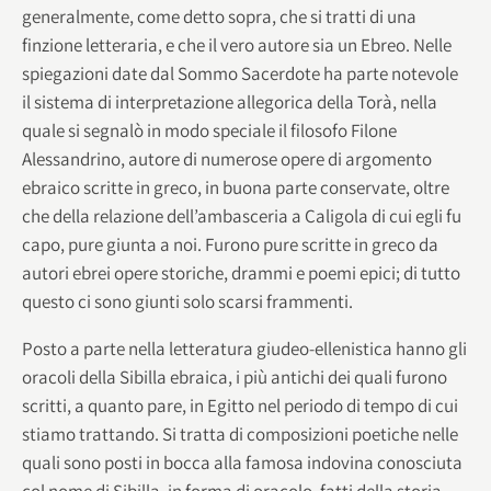
generalmente, come detto sopra, che si tratti di una
finzione letteraria, e che il vero autore sia un Ebreo. Nelle
spiegazioni date dal Sommo Sacerdote ha parte notevole
il sistema di interpretazione allegorica della Torà, nella
quale si segnalò in modo speciale il filosofo Filone
Alessandrino, autore di numerose opere di argomento
ebraico scritte in greco, in buona parte conservate, oltre
che della relazione dell’ambasceria a Caligola di cui egli fu
capo, pure giunta a noi. Furono pure scritte in greco da
autori ebrei opere storiche, drammi e poemi epici; di tutto
questo ci sono giunti solo scarsi frammenti.
Posto a parte nella letteratura giudeo-ellenistica hanno gli
oracoli della Sibilla ebraica, i più antichi dei quali furono
scritti, a quanto pare, in Egitto nel periodo di tempo di cui
stiamo trattando. Si tratta di composizioni poetiche nelle
quali sono posti in bocca alla famosa indovina conosciuta
col nome di Sibilla, in forma di oracolo, fatti della storia