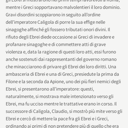
mentre i Greci sopportavano malvolentieri il loro dominio.
Gravi disordini scoppiarono in seguito all’ordine
dell’imperatore Caligola di porre la sua effige nelle
sinagoghe affinché gli fossero tributati onori divini. Il
rifiuto degli Ebrei diede occasione ai Greci di invadere e
profanare sinagoghe e di commettere atti di grave
violenza e, data la ragione di questi loro atti, essi furono
anche sostenuti dai rappresentanti del governo romano
che minacciarono di privare gli Ebrei dei loro diritti. Una
ambasceria di Ebrei e una di Greci, presiedute la prima da
Filone e la seconda da Apione, uno dei più fieri nemici degli
Ebrei, si presentarono all’imperatore: questi,
naturalmente, si mostrava male intenzionato verso gli
Ebrei, ma fu ucciso mentre le trattative erano in corso. Il
successore di Caligola, Claudio, si mostrò più mite verso gli
Ebrei e cercò di mettere la pace fra gli Ebrei e i Greci,
ordinando ai primi di non pretendere più di quello che era