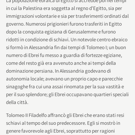
La popolazione ebraica di Egitto si accrebbe poi nei tempi
in cui la Palestina era soggetta al regno d’Egitto, sia per
immigrazioni volontarie e sia per trasferimenti ordinati dal
governo. Numerosi prigionieri furono trasferiti in Egitto
dopo la conquista egiziana di Gerusalemme e furono
ridotti in condizione di schiavi. Un notevole centro ebraico
si formò in Alessandria fin dai tempi di Tolomeo I; un buon
numero di Ebrei fu messo a guardia di fortezze egiziane,
come del resto già era avvenuto anche ai tempi della
dominazione persiana. In Alessandria godevano di
autonomia locale; avevano un proprio capo e parecchie
sinagoghe fra cui una assai rinomata per la sua vastità e
per il suo splendore; gli Ebrei occupavano quartieri speciali
della città.
Tolomeo II Filadelfo affrancò gli Ebrei che erano stati resi
schiavi al tempo del suo predecessore. Egli si mostrò in
genere favorevole agli Ebrei, soprattutto per ragioni