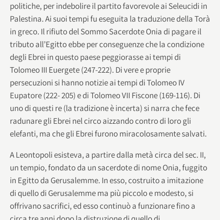
politiche, per indebolire il partito favorevole ai Seleucidi in
Palestina. Ai suoi tempi fu eseguita la traduzione della Torà
in greco. Il rifiuto del Sommo Sacerdote Onia di pagare il
tributo all’Egitto ebbe per conseguenze che la condizione
degli Ebrei in questo paese peggiorasse ai tempi di
Tolomeo III Euergete (247-222). Di vere e proprie
persecuzioni si hanno notizie ai tempi di Tolomeo IV
Eupatore (222- 205) e di Tolomeo VII Fiscone (169-116). Di
uno di questi re (la tradizione è incerta) si narra che fece
radunare gli Ebrei nel circo aizzando contro di loro gli
elefanti, ma che gli Ebrei furono miracolosamente salvati.
A Leontopoli esisteva, a partire dalla metà circa del sec. II,
un tempio, fondato da un sacerdote di nome Onia, fuggito
in Egitto da Gerusalemme. In esso, costruito a imitazione
di quello di Gerusalemme ma più piccolo e modesto, si
offrivano sacrifici, ed esso continuò a funzionare fino a
circa tre anni dopo la distruzione di quello di