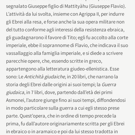
segnalato Giuseppe figlio di Mattityàhu (Giuseppe Flavio).
L’attività da lui svolta, insieme con Agrippa II, per indurre
gli Ebrei alla resa, e forse anche la sua opera militare non
del tutto conforme agli interessi della resistenza ebraica,
gli guadagnarono il favore di Tito; egli fu accolto alla corte
imperiale, ebbe il soprannome di Flavio, che indicava il suo
vassallaggio alla famiglia imperiale, e si diede a scrivere
parecchie opere, che, essendo scritte in greco,
appartengono alla letteratura giudeo-ellenistica. Esse
sono: Le
Antichità giudaiche
, in 20 libri, che narrano la
storia degli Ebrei dalle origini ai suoi tempi; la
Guerra
giudaica
, in 7 libri, dove, partendo dall’età dei primi
Asmonei, l’autore giunge fino ai suoi tempi, diffondendosi
in modo particolare sulla guerra a cui egli stesso prese
parte. Quest’opera, che in ordine di tempo precede la
prima, fu dall’autore originariamente scritta per gli Ebrei
in ebraico o in aramaico e poi da lui stesso tradotta in