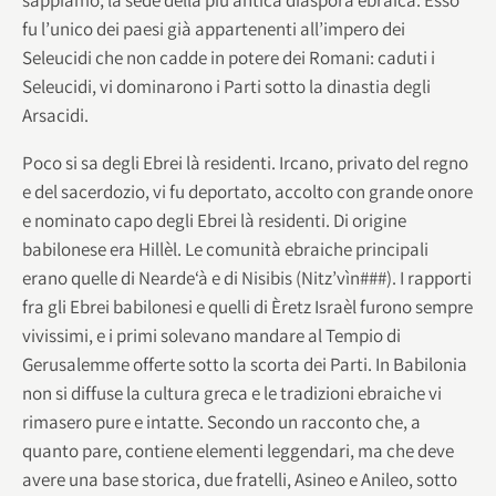
fu l’unico dei paesi già appartenenti all’impero dei
Seleucidi che non cadde in potere dei Romani: caduti i
Seleucidi, vi dominarono i Parti sotto la dinastia degli
Arsacidi.
Poco si sa degli Ebrei là residenti. Ircano, privato del regno
e del sacerdozio, vi fu deportato, accolto con grande onore
e nominato capo degli Ebrei là residenti. Di origine
babilonese era Hillèl. Le comunità ebraiche principali
erano quelle di Nearde‘à e di Nisibis (Nitz’vìn###). I rapporti
fra gli Ebrei babilonesi e quelli di Èretz Israèl furono sempre
vivissimi, e i primi solevano mandare al Tempio di
Gerusalemme offerte sotto la scorta dei Parti. In Babilonia
non si diffuse la cultura greca e le tradizioni ebraiche vi
rimasero pure e intatte. Secondo un racconto che, a
quanto pare, contiene elementi leggendari, ma che deve
avere una base storica, due fratelli, Asineo e Anileo, sotto