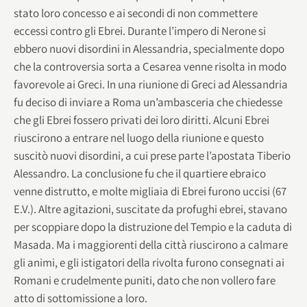
stato loro concesso e ai secondi di non commettere
eccessi contro gli Ebrei. Durante l’impero di Nerone si
ebbero nuovi disordini in Alessandria, specialmente dopo
che la controversia sorta a Cesarea venne risolta in modo
favorevole ai Greci. In una riunione di Greci ad Alessandria
fu deciso di inviare a Roma un’ambasceria che chiedesse
che gli Ebrei fossero privati dei loro diritti. Alcuni Ebrei
riuscirono a entrare nel luogo della riunione e questo
suscitò nuovi disordini, a cui prese parte l’apostata Tiberio
Alessandro. La conclusione fu che il quartiere ebraico
venne distrutto, e molte migliaia di Ebrei furono uccisi (67
E.V.). Altre agitazioni, suscitate da profughi ebrei, stavano
per scoppiare dopo la distruzione del Tempio e la caduta di
Masada. Ma i maggiorenti della città riuscirono a calmare
gli animi, e gli istigatori della rivolta furono consegnati ai
Romani e crudelmente puniti, dato che non vollero fare
atto di sottomissione a loro.