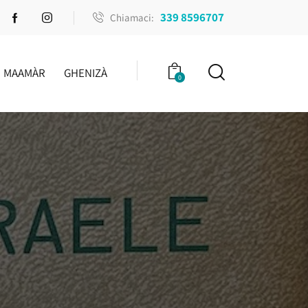
339 8596707
Chiamaci:
MAAMÀR
GHENIZÀ
0