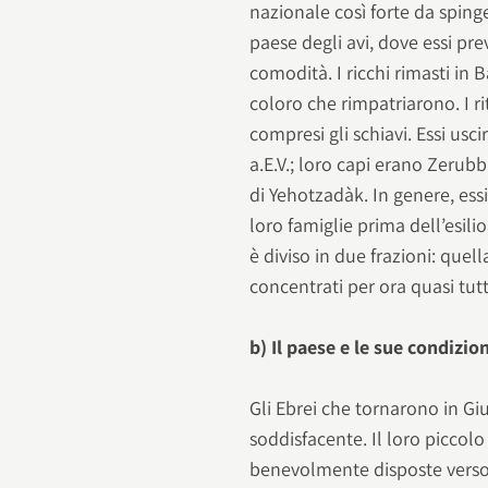
nazionale così forte da sping
paese degli avi, dove essi p
comodità. I ricchi rimasti in
coloro che rimpatriarono. I 
compresi gli schiavi. Essi usc
a.E.V.; loro capi erano Zerubba
di Yehotzadàk. In genere, ess
loro famiglie prima dell’esil
è diviso in due frazioni: quell
concentrati per ora quasi tutt
b) Il paese e le sue condizio
Gli Ebrei che tornarono in Gi
soddisfacente. Il loro piccol
benevolmente disposte verso d