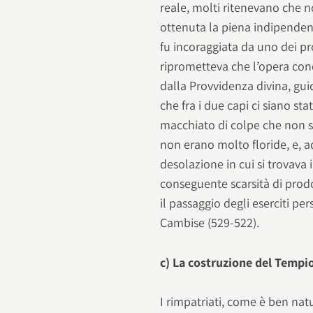
reale, molti ritenevano che n
ottenuta la piena indipenden
fu incoraggiata da uno dei pr
riprometteva che l’opera conc
dalla Provvidenza divina, gui
che fra i due capi ci siano st
macchiato di colpe che non 
non erano molto floride, e, ad
desolazione in cui si trovava i
conseguente scarsità di prodo
il passaggio degli eserciti per
Cambise (529-522).
c) La costruzione del Tempi
I rimpatriati, come è ben nat