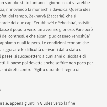
on sarebbe stato lontano il giorno in cui si sarebbe
za, rinnovando la monarchia davidica. Questa idea
ofeti del tempo, Zekharyà (Zaccaria), che si
orde dei due capi Zerubbavèl e Yehoshùa’, assistiti
dasse il popolo verso un avvenire glorioso. Pare però
ati dei contrasti, e che alcuni giudicassero Yehoshùa’
sappiamo quali fossero. Le condizioni economiche
 aggravare le difficoltà derivanti dallo stato di
l paese, si succedettero alcuni anni di siccità e di
tti. Il paese poi dovette anche soffrire non poco per
siani diretti contro l’Egitto durante il regno di
o
urale, appena giunti in Giudea verso la fine