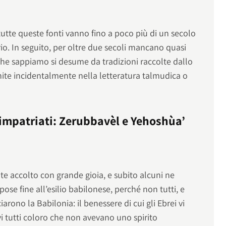
 tutte queste fonti vanno fino a poco più di un secolo
rio. In seguito, per oltre due secoli mancano quasi
o che sappiamo si desume da tradizioni raccolte dallo
nite incidentalmente nella letteratura talmudica o
rimpatriati: Zerubbavèl e Yehoshùa’
nte accolto con grande gioia, e subito alcuni ne
ose fine all’esilio babilonese, perché non tutti, e
rono la Babilonia: il benessere di cui gli Ebrei vi
 tutti coloro che non avevano uno spirito