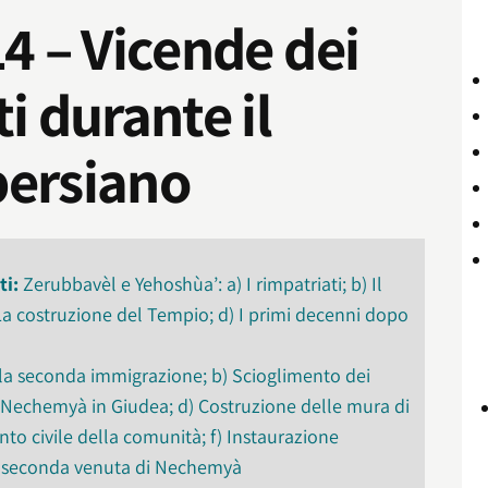
14
–
Vicende dei
i durante il
persiano
ti:
Zerubbavèl e Yehoshùa’: a) I rimpatriati; b) Il
 La costruzione del Tempio; d) I primi decenni dopo
 la seconda immigrazione; b) Scioglimento dei
i Nechemyà in Giudea; d) Costruzione delle mura di
o civile della comunità; f) Instaurazione
 La seconda venuta di Nechemyà