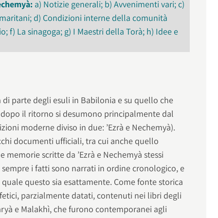
Nechemyà:
a) Notizie generali; b) Avvenimenti vari; c)
maritani; d) Condizioni interne della comunità
o; f) La sinagoga; g) I Maestri della Torà; h) Idee e
a di parte degli esuli in Babilonia e su quello che
 dopo il ritorno si desumono principalmente dal
edizioni moderne diviso in due: ’Ezrà e Nechemyà).
ecchi documenti ufficiali, tra cui anche quello
elle memorie scritte da ’Ezrà e Nechemyà stessi
n sempre i fatti sono narrati in ordine cronologico, e
o quale questo sia esattamente. Come fonte storica
fetici, parzialmente datati, contenuti nei libri degli
haryà e Malakhì, che furono contemporanei agli