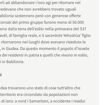
erli ad abbandonare i loro agi per ritornare nel
revedevano che non avrebbero trovato uguali
 Babilonia sostennero però con generose offerte
ritornati del primo gruppo furono meno di 50.000
irono dalla terra dell’esilio nella primavera del 537
vèl, di famiglia reale, e il sacerdote Yehoshùa’ figlio
i ritornarono nei luoghi dove avevano risieduto le
io, in Giudea. Da questo momento il popolo d’Israele
a dei residenti in patria e quelli che vivono in esilio,
i in Babilonia.
ni
udea trovarono uno stato di cose tutt’altro che
o territorio era circondato da popolazioni non
i loro: a nord i Samaritani, a occidente i residui