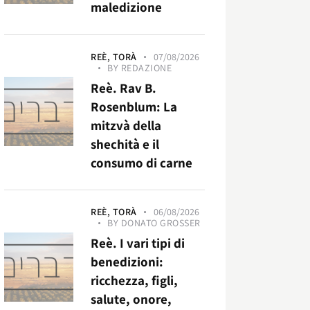
maledizione
REÈ,
TORÀ
07/08/2026
BY
REDAZIONE
Reè. Rav B.
Rosenblum: La
mitzvà della
shechità e il
consumo di carne
REÈ,
TORÀ
06/08/2026
BY
DONATO GROSSER
Reè. I vari tipi di
benedizioni:
ricchezza, figli,
salute, onore,