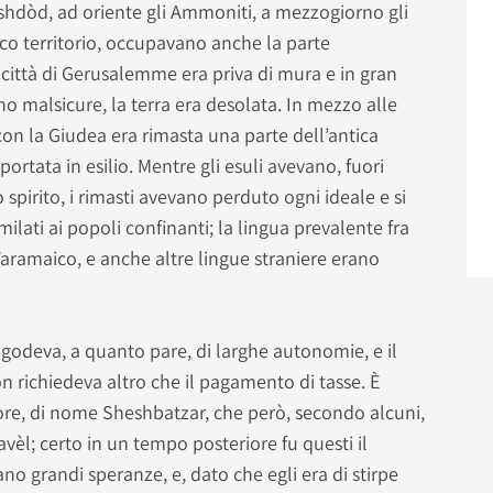
 Ashdòd, ad oriente gli Ammoniti, a mezzogiorno gli
tico territorio, occupavano anche la parte
città di Gerusalemme era priva di mura e in gran
no malsicure, la terra era desolata. In mezzo alle
con la Giudea era rimasta una parte dell’antica
rtata in esilio. Mentre gli esuli avevano, fuori
o spirito, i rimasti avevano perduto ogni ideale e si
ilati ai popoli confinanti; la lingua prevalente fra
l’aramaico, e anche altre lingue straniere erano
 godeva, a quanto pare, di larghe autonomie, e il
 richiedeva altro che il pagamento di tasse. È
re, di nome Sheshbatzar, che però, secondo alcuni,
vèl; certo in un tempo posteriore fu questi il
ano grandi speranze, e, dato che egli era di stirpe