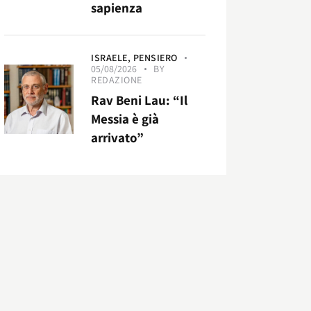
sapienza
ISRAELE,
PENSIERO
05/08/2026
BY
REDAZIONE
Rav Beni Lau: “Il
Messia è già
arrivato”