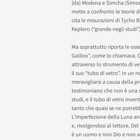
(da) Modena e Simcha (Simone)
mette a confronto le teorie d
cita le misurazioni di Tycho 
Keplero (“grande negli studi”)
Ma soprattutto riporta le oss
Galileo”, come lo chiamava. Co
attraverso lo strumento di vet
il suo “tubo di vetro”. In un
meravigliarsi a causa della p
testimoniano che non è una sf
studi, e il tubo di vetro inven
tanto che quasi se ne potrebb
L’imperfezione della Luna an
e, rivolgendosi al lettore, De
è un uomo e non Dio e non app