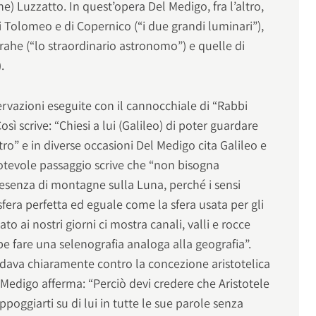
 Luzzatto. In quest’opera Del Medigo, fra l’altro,
i Tolomeo e di Copernico (“i due grandi luminari”),
Brahe (“lo straordinario astronomo”) e quelle di
.
ervazioni eseguite con il cannocchiale di “Rabbi
sì scrive: “Chiesi a lui (Galileo) di poter guardare
ro” e in diverse occasioni Del Medigo cita Galileo e
 notevole passaggio scrive che “non bisogna
resenza di montagne sulla Luna, perché i sensi
era perfetta ed eguale come la sfera usata per gli
tato ai nostri giorni ci mostra canali, valli e rocce
e fare una selenografia analoga alla geografia”.
dava chiaramente contro la concezione aristotelica
l Medigo afferma: “Perciò devi credere che Aristotele
oggiarti su di lui in tutte le sue parole senza