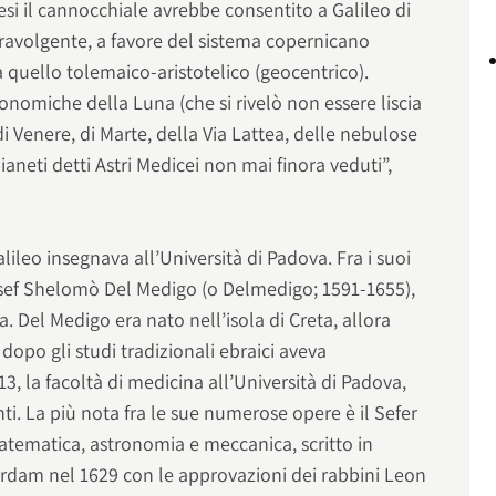
mesi il cannocchiale avrebbe consentito a Galileo di
travolgente, a favore del sistema copernicano
a quello tolemaico-aristotelico (geocentrico).
ronomiche della Luna (che si rivelò non essere liscia
i Venere, di Marte, della Via Lattea, delle nebulose
pianeti detti Astri Medicei non mai finora veduti”,
alileo insegnava all’Università di Padova. Fra i suoi
Yosef Shelomò Del Medigo (o Delmedigo; 1591-1655),
. Del Medigo era nato nell’isola di Creta, allora
dopo gli studi tradizionali ebraici aveva
613, la facoltà di medicina all’Università di Padova,
nti. La più nota fra le sue numerose opere è il Sefer
matematica, astronomia e meccanica, scritto in
rdam nel 1629 con le approvazioni dei rabbini Leon