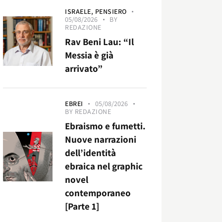
ISRAELE,
PENSIERO
05/08/2026
BY
REDAZIONE
Rav Beni Lau: “Il
Messia è già
arrivato”
EBREI
05/08/2026
BY
REDAZIONE
Ebraismo e fumetti.
Nuove narrazioni
dell’identità
ebraica nel graphic
novel
contemporaneo
[Parte 1]