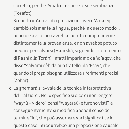
corretto, perché ‘Amaleq assunse le sue sembianze
(Tosafot).
Secondo un’altra interpretazione invece ‘Amaleq
cambiò solamente la lingua, perché in questo modo il
popolo ebraico non avrebbe potuto comprenderne
distintamente la provenienza, e non avrebbe potuto
pregare per salvarsi (Maarshà, seguendo il commento
di Rashì alla Toràh). Infatti impariamo da Ya’aqov, che
disse “salvami dèh da mio fratello, da ‘Esav”, che
quando si prega bisogna utilizzare riferimenti precisi
(Zohar).
La ghemarà si avvale della tecnica interpretativa
dell’”al tiqrè”. Nello specifico si dice di non leggere
“wayrù – videro” bensì “wayeraù- e furono visti”, e
conseguentemente si modifica anche il senso del
termine “ki”, che può assumere vari significati, e in
questo caso introdurrebbe una proposizione causale