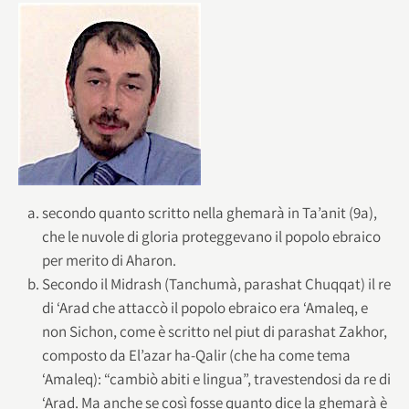
secondo quanto scritto nella ghemarà in Ta’anit (9a),
che le nuvole di gloria proteggevano il popolo ebraico
per merito di Aharon.
Secondo il Midrash (Tanchumà, parashat Chuqqat) il re
di ‘Arad che attaccò il popolo ebraico era ‘Amaleq, e
non Sichon, come è scritto nel piut di parashat Zakhor,
composto da El’azar ha-Qalir (che ha come tema
‘Amaleq): “cambiò abiti e lingua”, travestendosi da re di
‘Arad. Ma anche se così fosse quanto dice la ghemarà è