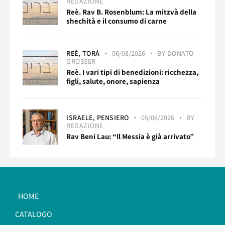
REDAZIONE
Reè. Rav B. Rosenblum: La mitzvà della
shechità e il consumo di carne
REÈ,
TORÀ
06/08/2026
BY
DONATO
GROSSER
Reè. I vari tipi di benedizioni: ricchezza,
figli, salute, onore, sapienza
ISRAELE,
PENSIERO
05/08/2026
BY
REDAZIONE
Rav Beni Lau: “Il Messia è già arrivato”
HOME
CATALOGO