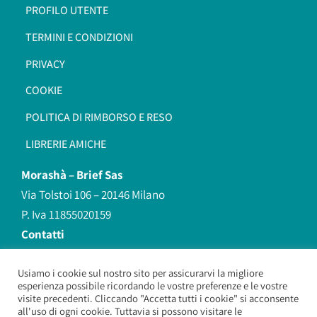
PROFILO UTENTE
TERMINI E CONDIZIONI
PRIVACY
COOKIE
POLITICA DI RIMBORSO E RESO
LIBRERIE AMICHE
Morashà –
Brief Sas
Via Tolstoi 106 – 20146 Milano
P. Iva 11855020159
Contatti
redazione@morasha.it
339 8596707
Usiamo i cookie sul nostro sito per assicurarvi la migliore
esperienza possibile ricordando le vostre preferenze e le vostre
(anche Whatsapp)
visite precedenti. Cliccando "Accetta tutti i cookie" si acconsente
all'uso di ogni cookie. Tuttavia si possono visitare le