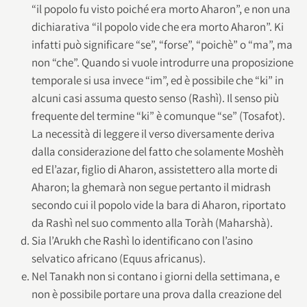
“il popolo fu visto poiché era morto Aharon”, e non una
dichiarativa “il popolo vide che era morto Aharon”. Ki
infatti può significare “se”, “forse”, “poichè” o “ma”, ma
non “che”. Quando si vuole introdurre una proposizione
temporale si usa invece “im”, ed è possibile che “ki” in
alcuni casi assuma questo senso (Rashì). Il senso più
frequente del termine “ki” è comunque “se” (Tosafot).
La necessità di leggere il verso diversamente deriva
dalla considerazione del fatto che solamente Moshèh
ed El’azar, figlio di Aharon, assistettero alla morte di
Aharon; la ghemarà non segue pertanto il midrash
secondo cui il popolo vide la bara di Aharon, riportato
da Rashì nel suo commento alla Toràh (Maharshà).
Sia l’Arukh che Rashì lo identificano con l’asino
selvatico africano (Equus africanus).
Nel Tanakh non si contano i giorni della settimana, e
non è possibile portare una prova dalla creazione del