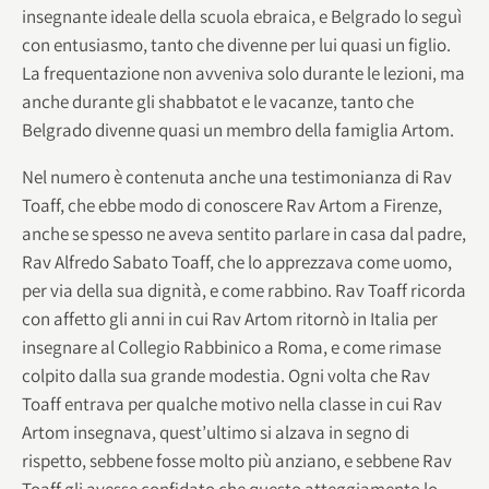
insegnante ideale della scuola ebraica, e Belgrado lo seguì
con entusiasmo, tanto che divenne per lui quasi un figlio.
La frequentazione non avveniva solo durante le lezioni, ma
anche durante gli shabbatot e le vacanze, tanto che
Belgrado divenne quasi un membro della famiglia Artom.
Nel numero è contenuta anche una testimonianza di Rav
Toaff, che ebbe modo di conoscere Rav Artom a Firenze,
anche se spesso ne aveva sentito parlare in casa dal padre,
Rav Alfredo Sabato Toaff, che lo apprezzava come uomo,
per via della sua dignità, e come rabbino. Rav Toaff ricorda
con affetto gli anni in cui Rav Artom ritornò in Italia per
insegnare al Collegio Rabbinico a Roma, e come rimase
colpito dalla sua grande modestia. Ogni volta che Rav
Toaff entrava per qualche motivo nella classe in cui Rav
Artom insegnava, quest’ultimo si alzava in segno di
rispetto, sebbene fosse molto più anziano, e sebbene Rav
Toaff gli avesse confidato che questo atteggiamento lo