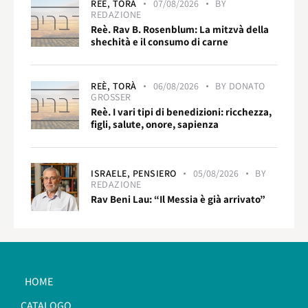
REÈ,
TORÀ
07/08/2026
BY
REDAZIONE
Reè. Rav B. Rosenblum: La mitzvà della
shechità e il consumo di carne
REÈ,
TORÀ
06/08/2026
BY
DONATO
GROSSER
Reè. I vari tipi di benedizioni: ricchezza,
figli, salute, onore, sapienza
ISRAELE,
PENSIERO
05/08/2026
BY
REDAZIONE
Rav Beni Lau: “Il Messia è già arrivato”
HOME
CATALOGO