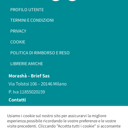
PROFILO UTENTE
TERMINI E CONDIZIONI
PRIVACY
COOKIE
POLITICA DI RIMBORSO E RESO
LIBRERIE AMICHE
Morashà –
Brief Sas
Via Tolstoi 106 – 20146 Milano
P. Iva 11855020159
Contatti
redazione@morasha.it
339 8596707
Usiamo i cookie sul nostro sito per assicurarvi la migliore
esperienza possibile ricordando le vostre preferenze e le vostre
(anche Whatsapp)
visite precedenti. Cliccando "Accetta tutti i cookie" si acconsente