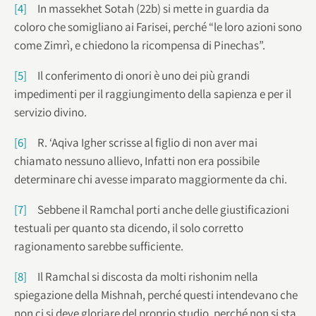
[4]
In massekhet Sotah (22b) si mette in guardia da
coloro che somigliano ai Farisei, perché “le loro azioni sono
come Zimrì, e chiedono la ricompensa di Pinechas”.
[5]
Il conferimento di onori è uno dei più grandi
impedimenti per il raggiungimento della sapienza e per il
servizio divino.
[6]
R. ‘Aqiva Igher scrisse al figlio di non aver mai
chiamato nessuno allievo, Infatti non era possibile
determinare chi avesse imparato maggiormente da chi.
[7]
Sebbene il Ramchal porti anche delle giustificazioni
testuali per quanto sta dicendo, il solo corretto
ragionamento sarebbe sufficiente.
[8]
Il Ramchal si discosta da molti rishonim nella
spiegazione della Mishnah, perché questi intendevano che
non ci si deve gloriare del proprio studio, perché non si sta