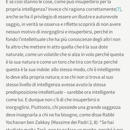
E se così stanno le cose, come può insuperbirsi per la
propria intelligenza? Invece chi ragiona correttamente
[7]
,
anche se ha il privilegio di essere un illustre e autorevole
saggio, in verità se osserva e riflette scoprirà di non avere
nessun motivo di inorgoglirsi e insuperbirsi, perché in
fondo l’intellettuale che ha più conoscenze degli altri non
fa altro che mettere in atto quella che è la sua dote
naturale, come un volatile che si alza in volo perché questa
è la sua natura e come un toro che tira con forza perché
questa è la sua indole: allo stesso modo, chi è intelligente
lo deve alla propria natura; e se chi non si trova al suo
stesso livello di intelligenza avesse avuto la stessa
predisposizione intellettuale – sarebbe ora intelligente
come lui. E dunque non c’è di che insuperbirsi e
inorgoglirsi. Piuttosto, chi possiede una grande saggezza
deve insegnarla a chi ne ha bisogno, come disse Rabbi
Yochanan ben Zakkay (Massime dei Padri 2, 8): “Se hai
studiato molta Torà, non te ne fare un merito, perché è per