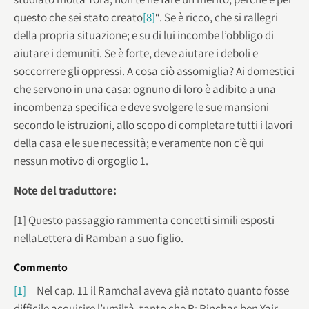
questo che sei stato creato
[8]
“. Se è ricco, che si rallegri
della propria situazione; e su di lui incombe l’obbligo di
aiutare i demuniti. Se è forte, deve aiutare i deboli e
soccorrere gli oppressi. A cosa ciò assomiglia? Ai domestici
che servono in una casa: ognuno di loro è adibito a una
incombenza specifica e deve svolgere le sue mansioni
secondo le istruzioni, allo scopo di completare tutti i lavori
della casa e le sue necessità; e veramente non c’è qui
nessun motivo di orgoglio 1.
Note del traduttore:
[1] Questo passaggio rammenta concetti simili esposti
nellaLettera di Ramban a suo figlio.
Commento
[1]
Nel cap. 11 il Ramchal aveva già notato quanto fosse
difficile acquisire l’umiltà, tanto che R: Pinchas ben Yair