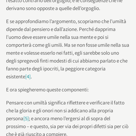
l’esatto contrario dell’orgoglio; e le conseguenze che ne
derivano sono opposte a quelle dell’orgoglio.
E se approfondiamo l’argomento, scopriamo che l’umiltà
dipende dal pensiero e dall’azione. Perché dapprima
l’uomo deve essere umile nella sua mente e poi si
comporterà come gli umili. Ma se non fosse umile nella sua
mente e volesse esserlo nei fatti, egli sarebbe solo uno
degli spregevoli finti modesti di cui abbiamo parlato e che
fanno parte degli ipocriti, la peggiore categoria
esistente
[4]
.
E ora spiegheremo queste componenti:
Pensare con umiltà significa riflettere e verificare il fatto
che la gloria e gli onori non si addicano alla propria
persona
[5]
; e ancora meno l’ergersi al di sopra del
prossimo – e questo, sia per via dei propri difetti sia per ciò
che è già riuscito a compiere.