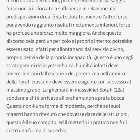
meno dotata del mondo, perché, sebbene lui sia saggio,
forse non si è sforzato a sufficienza in relazione alle
predisposizioni di cui è stato dotato, mentre l’altro forse,
pur avendo raggiunto risultati nettamente inferiori, forse
ha profuso uno sforzo molto maggiore. Anche questo
discorso cela però un pericolo al proprio interno: potrebbe
essere usato infatti per allontanarsi dal servizio divino,
proprio per via della propria incapacità. Questo è uno degli
stratagemmi dello yetzer ha-rà: l’umiltà infatti deve
tenerci lontani dall’esercizio del potere, ma nell’ambito
della Torah ciascuno deve essere esigente con se stesso al
massimo grado. La ghemarà in massekhet Sotah (22a)
condanna chi è arrivato all’orahah e non apre la bocca.
Questa non è una forma di modestia, perché se i suoi
maestri hanno ritenuto che dovesse dare delle istruzioni,
questo è il suo compito, ed il metterlo in pratica non è di
certo una forma di superbia.