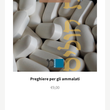
Preghiere per gli ammalati
€
9,00