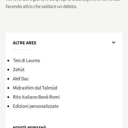
facendo altro che saldare un debito.
ALTRE AREE
Tesi di Laurea
Zehùt
Alef Dac
Midrashìm dal Talmùd
Rito italiano Benè Romi​
Edizioni personalizzate
NOVITÀ MORASHÀ