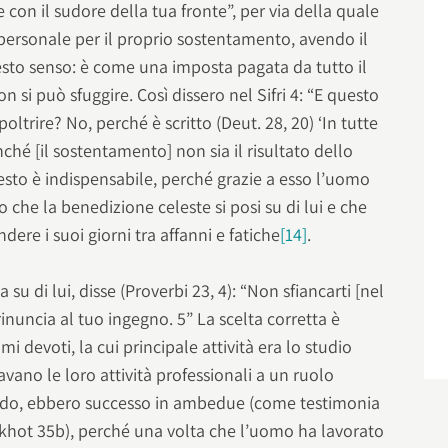
 con il sudore della tua fronte”, per via della quale
personale per il proprio sostentamento, avendo il
sto senso: è come una imposta pagata da tutto il
 si può sfuggire. Così dissero nel Sifri 4: “E questo
 poltrire? No, perché è scritto (Deut. 28, 20) ‘In tutte
enché [il sostentamento] non sia il risultato dello
esto è indispensabile, perché grazie a esso l’uomo
 che la benedizione celeste si posi su di lui e che
ere i suoi giorni tra affanni e fatiche
[14]
.
 su di lui, disse (Proverbi 23, 4): “Non sfiancarti [nel
 rinuncia al tuo ingegno. 5” La scelta corretta è
i devoti, la cui principale attività era lo studio
avano le loro attività professionali a un ruolo
odo, ebbero successo in ambedue (come testimonia
rakhot 35b), perché una volta che l’uomo ha lavorato