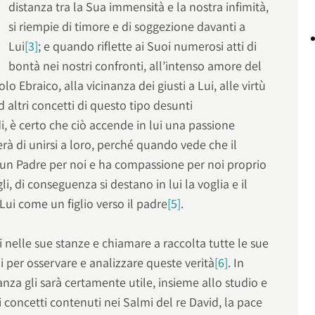
distanza tra la Sua immensità e la nostra infimità,
si riempie di timore e di soggezione davanti a
Lui
[3]
; e quando riflette ai Suoi numerosi atti di
bontà nei nostri confronti, all’intenso amore del
o Ebraico, alla vicinanza dei giusti a Lui, alle virtù
d altri concetti di questo tipo desunti
i, è certo che ciò accende in lui una passione
derà di unirsi a loro, perché quando vede che il
un Padre per noi e ha compassione per noi proprio
i, di conseguenza si destano in lui la voglia e il
Lui come un figlio verso il padre
[5]
.
i nelle sue stanze e chiamare a raccolta tutte le sue
li per osservare e analizzare queste verità
[6]
. In
za gli sarà certamente utile, insieme allo studio e
sui concetti contenuti nei Salmi del re David, la pace