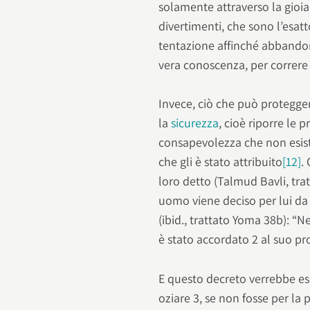
solamente attraverso la gioia 
divertimenti, che sono l’esat
tentazione affinché abbandon
vera conoscenza, per correre 
Invece, ciò che può protegger
la
sicurezza
, cioè riporre le
consapevolezza che non esiste
che gli è stato attribuito
[12]
.
loro detto (Talmud Bavli, tra
uomo viene deciso per lui d
(ibid., trattato Yoma 38b): 
è stato accordato 2 al suo pr
E questo decreto verrebbe ese
oziare 3, se non fosse per la