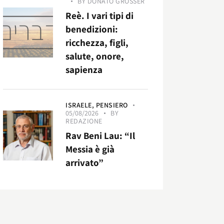
BY
DONATO GROSSER
Reè. I vari tipi di
benedizioni:
ricchezza, figli,
salute, onore,
sapienza
ISRAELE,
PENSIERO
05/08/2026
BY
REDAZIONE
Rav Beni Lau: “Il
Messia è già
arrivato”