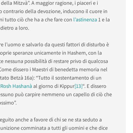
della Mitzvà”. A maggior ragione, i piaceri e i
to contrario della devozione, inducono il cuore in
i tutto ciò che ha a che fare con
l’astinenza
1 e la
dietro a loro.
e l’uomo e salvarlo da questi fattori di disturbo è
 proprie speranze unicamente in Hashem, con la
 nessuna possibilità di restare privo di qualcosa
 Come dissero i Maestri di benedetta memoria nel
ttato Betzà 16a): “Tutto il sostentamento di un
a
Rosh Hashanà
al giorno di Kippur
[13]
“. E dissero
“Nessuno può carpire nemmeno un capello di ciò che
ossimo”.
guito anche a favore di chi se ne sta seduto a
 punizione comminata a tutti gli uomini e che dice