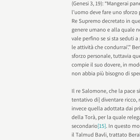
(Genesi 3, 19): “Mangerai pane
l’uomo deve fare uno sforzo 
Re Supremo decretato in que
genere umano e alla quale non
vale perfino se si sta seduti a
le attività che condurrai’.” B
sforzo personale, tuttavia qu
compie il suo dovere, in modo
non abbia più bisogno di spend
Il re Salomone, che la pace sia
tentativo di] diventare ricco,
invece quella adottata dai prim
della Torà, per la quale releg
secondario
[15]
. In questo m
il Talmud Bavli, trattato Be