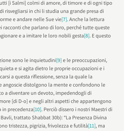
utti [i Salmi] colmi di amore, di timore e di ogni tipo
risvegliarsi in chi li studia una grande presa di
 orme e andare nelle Sue vie
[7]
. Anche la lettura
 nei racconti che parlano di loro, perché tutte queste
gionare e a imitare le loro nobili gesta
[8]
. E questo
ione sono le inquietudini
[9]
e le preoccupazioni,
ieta e si agita dietro le proprie occupazioni e i
carsi a questa riflessione, senza la quale la
 le angoscie distolgono la mente e confondono le
scito a diventare un devoto, impedendogli di
amore [di D-o] e negli altri aspetti che appartengono
o in precedenza
[10]
. Perciò dissero i nostri Maestri di
vli, trattato Shabbat 30b): “La Presenza Divina
o tristezza, pigrizia, frivolezza e futilità
[11]
, ma