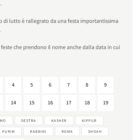
.
 di lutto è rallegrato da una festa importantissima
.
e feste che prendono il nome anche dalla data in cui
4
5
6
7
8
9
14
15
16
17
18
19
IMO
DESTRA
KASHER
KIPPUR
PURIM
RABBINI
ROMA
SHOAH