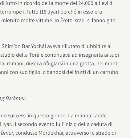
di lutto in ricordo della morte dei 24.000 allievi di
interrompe il lutto (18 Jyàr) perché in esso era
mietuto molte vittime. In Èretz Israel si fanno gite,
 Shim’òn Bar Yochài aveva rifiutato di ubbidire al
studio della Torà e continuava ad insegnarla ai suoi
 dai romani, riuscì a rifugiarsi in una grotta, nei monti
anni con suo figlio, cibandosi dei frutti di un carrubo
ag Ba’òmer
.
siano successi in questo giorno. La manna cadde
 di Iyàr. Il secondo evento fu l’inizio della caduta di
’òmer
, condusse Mordekhài, attraverso le strade di