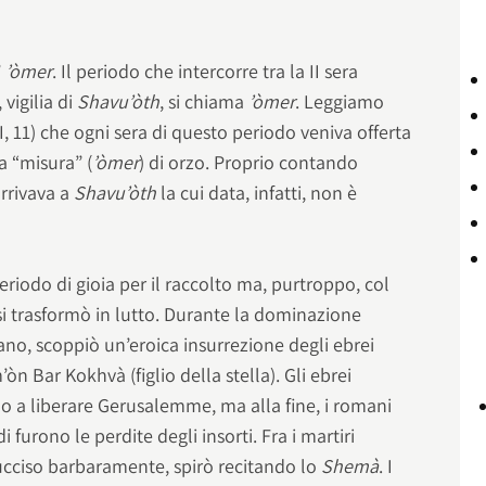
’
’òmer
. Il periodo che intercorre tra la II sera
, vigilia di
Shavu’òth
, si chiama
’òmer
. Leggiamo
II, 11) che ogni sera di questo periodo veniva offerta
a “misura” (
’òmer
) di orzo. Proprio contando
 arrivava a
Shavu’òth
la cui data, infatti, non è
iodo di gioia per il raccolto ma, purtroppo, col
 si trasformò in lutto. Durante la dominazione
no, scoppiò un’eroica insurrezione degli ebrei
n Bar Kokhvà (figlio della stella). Gli ebrei
no a liberare Gerusalemme, ma alla fine, i romani
 furono le perdite degli insorti. Fra i martiri
ucciso barbaramente, spirò recitando lo
Shemà
. I