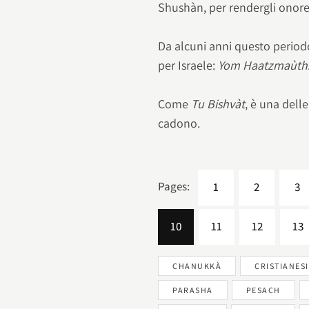
Shushàn, per rendergli onore
Da alcuni anni questo periodo
per Israele:
Yom Haatzmaùth
Come
Tu Bishvàt
, è una dell
cadono.
Pages:
1
2
3
10
11
12
13
CHANUKKÀ
CRISTIANES
PARASHA
PESACH