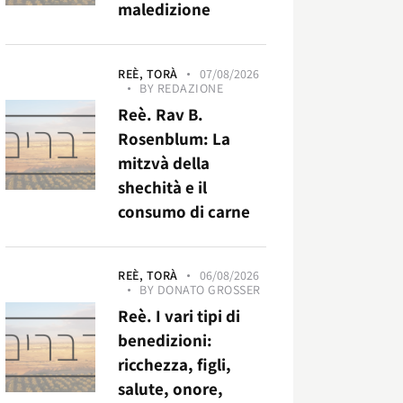
maledizione
REÈ,
TORÀ
07/08/2026
BY
REDAZIONE
Reè. Rav B.
Rosenblum: La
mitzvà della
shechità e il
consumo di carne
REÈ,
TORÀ
06/08/2026
BY
DONATO GROSSER
Reè. I vari tipi di
benedizioni:
ricchezza, figli,
salute, onore,