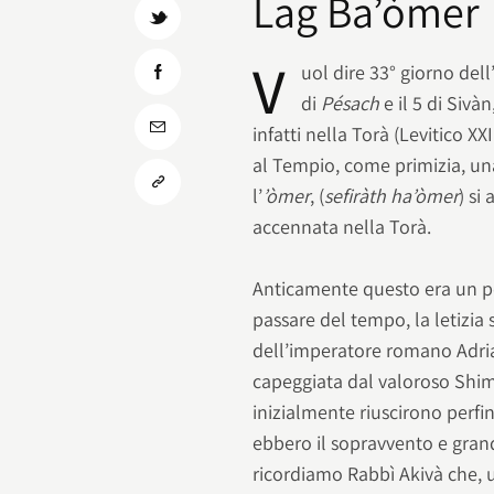
Lag Ba’òmer
V
uol dire 33° giorno dell
di
Pésach
e il 5 di Sivàn
infatti nella Torà (Levitico XX
al Tempio, come primizia, un
l’
’òmer
, (
sefiràth ha’òmer
) si
accennata nella Torà.
Anticamente questo era un per
passare del tempo, la letizia
dell’imperatore romano Adria
capeggiata dal valoroso Shim’ò
inizialmente riuscirono perfi
ebbero il sopravvento e grandi
ricordiamo Rabbì Akivà che, 