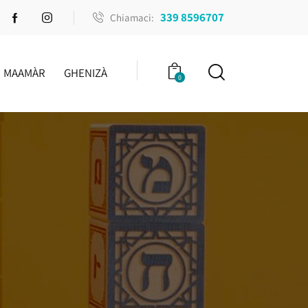
339 8596707
Chiamaci:
MAAMÀR
GHENIZÀ
0