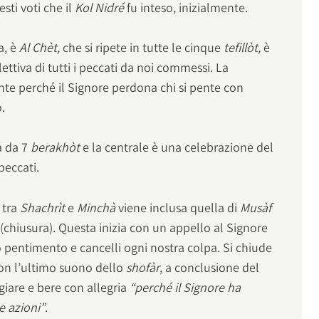
sti voti che il
Kol Nidré
fu inteso, inizialmente.
a, è
Al Chèt,
che si ripete in tutte le cinque
tefillòt,
è
ettiva di tutti i peccati da noi commessi. La
te perché il Signore perdona chi si pente con
.
a da 7
berakhòt
e la centrale è una celebrazione del
peccati.
 tra
Shachrìt
e
Minchà
viene inclusa quella di
Musàf
(chiusura). Questa inizia con un appello al Signore
ro pentimento e cancelli ogni nostra colpa. Si chiude
con l’ultimo suono dello
shofàr
, a conclusione del
ngiare e bere con allegria
“perché il Signore ha
e azioni”
.