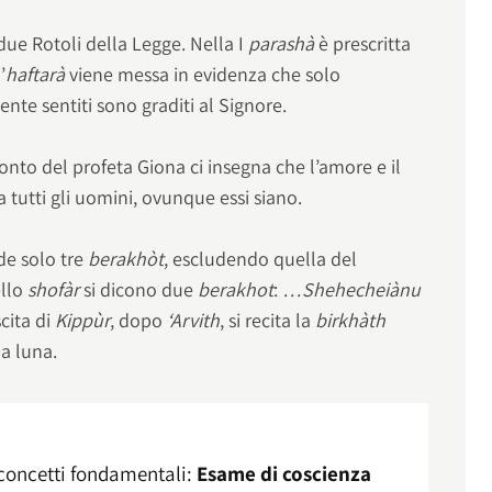
due Rotoli della Legge. Nella I
parashà
è prescritta
’
haftarà
viene messa in evidenza che solo
mente sentiti sono graditi al Signore.
cconto del profeta Giona ci insegna che l’amore e il
 tutti gli uomini, ovunque essi siano.
e solo tre
berakhòt
, escludendo quella del
ello
shofàr
si dicono due
berakhot
:
…Shehecheiànu
scita di
Kippùr
, dopo
‘Arvith
, si recita la
birkhàth
la luna.
 concetti fondamentali:
Esame di coscienza