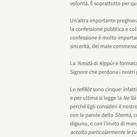
volontà. È soprattutto per que
Un’altra importante preghier
la confessione pubblica e coll
confessione è molto importan
sincerità, del male commesso
La
‘Amidà
di
Kippùr
è format
Signore che perdona i nostri 
Le
tefillòt
sono cinque: infatti
e per ultima si legge la
Ne’ilà
perché Egli consideri il nost
con le parole dello
Shemà
, 
digiuno, e con l’invito di ma
accolto particolarmente le tu