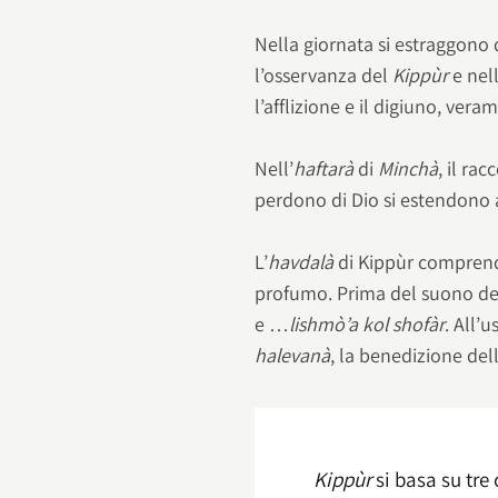
Nella giornata si estraggono 
l’osservanza del
Kippùr
e nell
l’afflizione e il digiuno, vera
Nell’
haftarà
di
Minchà
, il ra
perdono di Dio si estendono a
L’
havdalà
di Kippùr comprend
profumo. Prima del suono d
e …
lishmò’a kol shofàr
. All’u
halevanà
, la benedizione del
Kippùr
si basa su tre