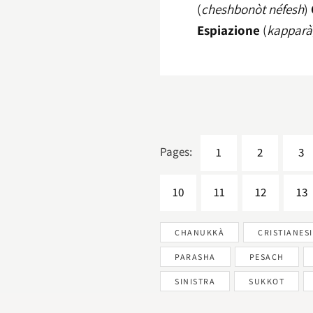
(
cheshbonòt néfesh
)
Espiazione
(
kapparà
Pages:
1
2
3
10
11
12
13
CHANUKKÀ
CRISTIANES
PARASHA
PESACH
SINISTRA
SUKKOT