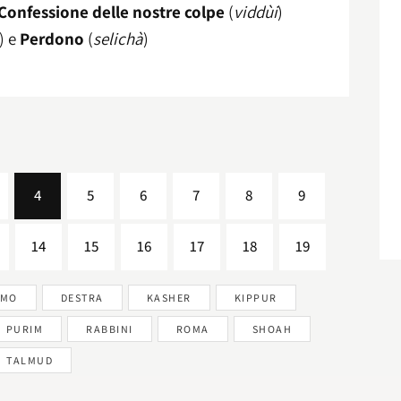
Confessione delle nostre colpe
(
viddùi
)
) e
Perdono
(
selichà
)
4
5
6
7
8
9
14
15
16
17
18
19
IMO
DESTRA
KASHER
KIPPUR
PURIM
RABBINI
ROMA
SHOAH
TALMUD