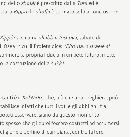
uono dello
shofàr
è prescritto dalla
Torà
ed è
esta, a
Kippùr
lo
shofàr
è suonato solo a conclusione
Kippùr
si chiama
shabbat teshuvà
, sabato di
i Osea in cui il Profeta dice:
“Ritorna, o Israele al
sprimere la propria fiducia in un lieto futuro, molte
ano la costruzione della
sukkà
.
tanti è il
Kol Nidré
, che, più che una preghiera, può
abilisce infatti che tutti i voti e gli obblighi, fra
 potuti osservare, siano da questo momento
tò spesso che gli ebrei fossero costretti ad assumersi
religione e perfino di cambiarla, contro la loro