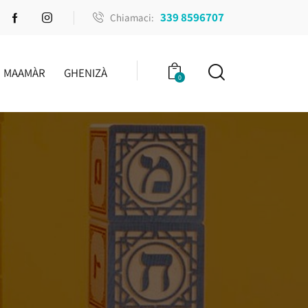
339 8596707
Chiamaci:
MAAMÀR
GHENIZÀ
0