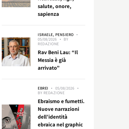
salute, onore,
sapienza
ISRAELE,
PENSIERO
05/08/2026
BY
REDAZIONE
Rav Beni Lau: “Il
Messia è già
arrivato”
EBREI
05/08/2026
BY
REDAZIONE
Ebraismo e fumetti.
Nuove narrazioni
dell’identità
ebraica nel graphic