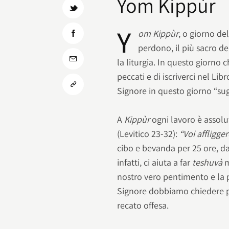
Yom Kippùr
Y
om Kippùr
, o giorno del
perdono, il più sacro dei
la liturgia. In questo giorno 
peccati e di iscriverci nel Lib
Signore in questo giorno “sug
A
Kippùr
ogni lavoro è assolu
(Levitico 23-32):
“Voi affligge
cibo e bevanda per 25 ore, dall
infatti, ci aiuta a far
teshuvà
m
nostro vero pentimento e la 
Signore dobbiamo chiedere p
recato offesa.