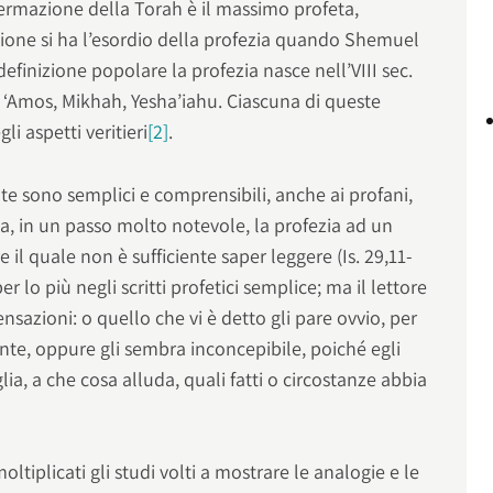
fermazione della Torah è il massimo profeta,
ione si ha l’esordio della profezia quando Shemuel
efinizione popolare la profezia nasce nell’VIII sec.
, ‘Amos, Mikhah, Yesha’iahu. Ciascuna di queste
li aspetti veritieri
[2]
.
nte sono semplici e comprensibili, anche ai profani,
 in un passo molto notevole, la profezia ad un
e il quale non è sufficiente saper leggere (Is. 29,11-
r lo più negli scritti profetici semplice; ma il lettore
nsazioni: o quello che vi è detto gli pare ovvio, per
nte, oppure gli sembra inconcepibile, poiché egli
lia, a che cosa alluda, quali fatti o circostanze abbia
oltiplicati gli studi volti a mostrare le analogie e le