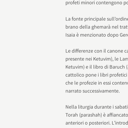
profeti minori contengono poc
La fonte principale sull’ordin
brano della ghemarà nel tratta
Isaia è menzionato dopo Gerem
Le differenze con il canone ca
presente nei Ketuvim), le La
Ketuvim) e il libro di Baruch 
cattolico pone i libri profe
che le profezie in essi conte
narrato successivamente.
Nella liturgia durante i sabati
Torah (parashah) è affiancato 
anteriori o posteriori. L’intr