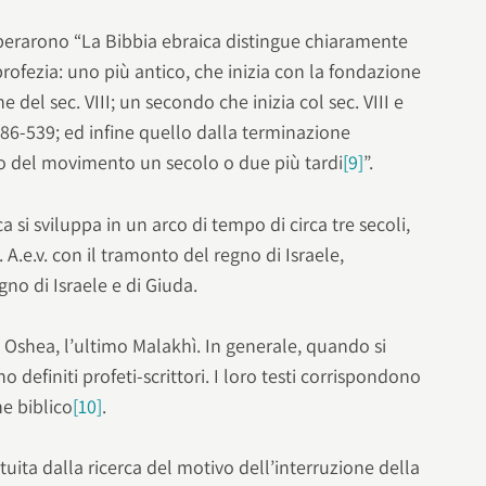
i operarono “La Bibbia ebraica distingue chiaramente
 profezia: uno più antico, che inizia con la fondazione
ne del sec. VIII; un secondo che inizia col sec. VIII e
/86-539; ed infine quello dalla terminazione
nto del movimento un secolo o due più tardi
[9]
”.
ca si sviluppa in un arco di tempo di circa tre secoli,
 A.e.v. con il tramonto del regno di Israele,
o di Israele e di Giuda.
e Oshea, l’ultimo Malakhì. In generale, quando si
o definiti profeti-scrittori. I loro testi corrispondono
ne biblico
[10]
.
ita dalla ricerca del motivo dell’interruzione della