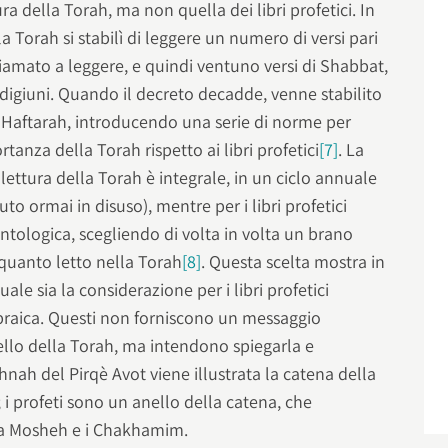
a della Torah, ma non quella dei libri profetici. In
la Torah si stabilì di leggere un numero di versi pari
iamato a leggere, e quindi ventuno versi di Shabbat,
i digiuni. Quando il decreto decadde, venne stabilito
a Haftarah, introducendo una serie di norme per
anza della Torah rispetto ai libri profetici
[7]
. La
 lettura della Torah è integrale, in un ciclo annuale
to ormai in disuso), mentre per i libri profetici
antologica, scegliendo di volta in volta un brano
quanto letto nella Torah
[8]
. Questa scelta mostra in
e sia la considerazione per i libri profetici
ebraica. Questi non forniscono un messaggio
ello della Torah, ma intendono spiegarla e
hnah del Pirqè Avot viene illustrata la catena della
 i profeti sono un anello della catena, che
 fra Mosheh e i Chakhamim.