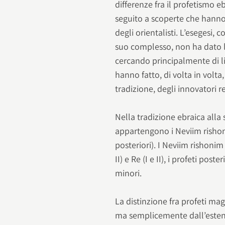
differenze fra il profetismo 
seguito a scoperte che hanno
degli orientalisti. L’esegesi
suo complesso, non ha dato lu
cercando principalmente di lib
hanno fatto, di volta in volta,
tradizione, degli innovatori re
Nella tradizione ebraica all
appartengono i Neviim rishoni
posteriori). I Neviim rishonim
II) e Re (I e II), i profeti post
minori.
La distinzione fra profeti ma
ma semplicemente dall’estensio