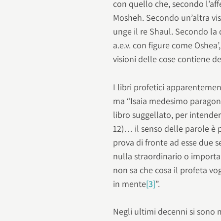
con quello che, secondo l’af
Mosheh. Secondo un’altra vis
unge il re Shaul. Secondo la d
a.e.v. con figure come Oshea’
visioni delle cose contiene deg
I libri profetici apparenteme
ma “Isaia medesimo paragona,
libro suggellato, per intender
12)… il senso delle parole è pe
prova di fronte ad esse due se
nulla straordinario o importa
non sa che cosa il profeta vog
in mente
[3]
”.
Negli ultimi decenni si sono m