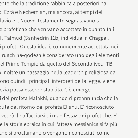
dente che la tradizione rabbinica a posteriori ha
 di Ezrà e Nechemiah, ma ancora, ai tempi del
avio e il Nuovo Testamento segnalavano la
e profetiche che venivano accettate in quanto tali
 Il Talmud (Sanhedrin 11b) individua in Chaggai,
mi profeti. Questa idea è comunemente accettata nei
lla ruach ha-qodesh è considerato uno degli elementi
 del Primo Tempio da quello del Secondo (vedi TB
 inoltre un passaggio nella leadership religiosa dai
gono quindi i principali interpreti della legge. Viene
zia possa essere ristabilita. Ciò emerge
i del profeta Malakhì, quando si preannuncia che la
uta dal ritorno del profeta Eliahu. E’ riconosciuto
vedrà il riaffacciarsi di manifestazioni profetiche. E’
lla storia ebraica in cui l’attesa messianica si fa più
 che si proclamano o vengono riconosciuti come