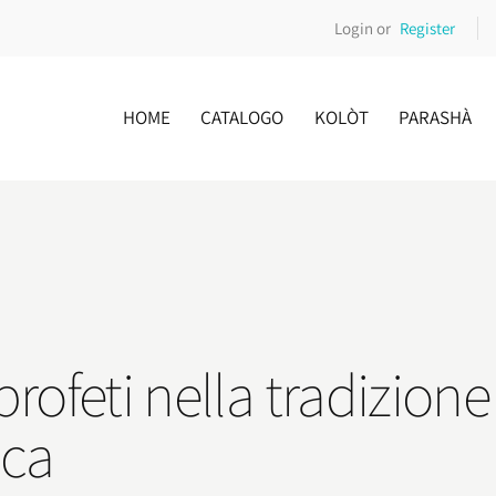
Login or
Register
HOME
CATALOGO
KOLÒT
PARASHÀ
rofeti nella tradizione
ica