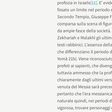
profezia in Israele
[11]
. E’ evi
fissato un limite nel periodo
Secondo Tempio, Giuseppe Fl
comparsa sulla scena di figur
da ampie fasce della società.
Zekhariah e Malakhì gli ulti
testi rabbinici. L’assenza de
che differenziano il periodo
Yomà 21b). Viene riconosciuto
profeti ai sapienti, che diven
tuttavia ammesso che la profe
chiaramente dagli ultimi vers
venuta del Messia sarà preced
pertanto che l’era messianica 
naturale quindi, nei periodi de
vigorosa, trovare personaggi