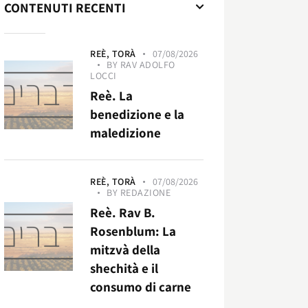
CONTENUTI RECENTI
REÈ,
TORÀ
07/08/2026
BY
RAV ADOLFO
LOCCI
Reè. La
benedizione e la
maledizione
REÈ,
TORÀ
07/08/2026
BY
REDAZIONE
Reè. Rav B.
Rosenblum: La
mitzvà della
shechità e il
consumo di carne