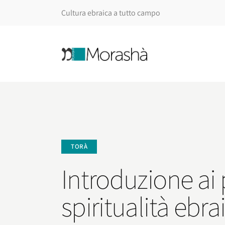
Cultura ebraica a tutto campo
TORÀ
Introduzione ai p
spiritualità ebra