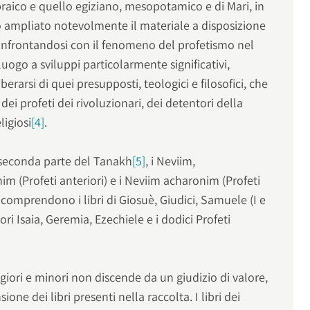
ebraico e quello egiziano, mesopotamico e di Mari, in
 ampliato notevolmente il materiale a disposizione
, confrontandosi con il fenomeno del profetismo nel
ogo a sviluppi particolarmente significativi,
erarsi di quei presupposti, teologici e filosofici, che
 dei profeti dei rivoluzionari, dei detentori della
ligiosi
[4]
.
a seconda parte del Tanakh
[5]
, i Neviim,
m (Profeti anteriori) e i Neviim acharonim (Profeti
 comprendono i libri di Giosuè, Giudici, Samuele (I e
eriori Isaia, Geremia, Ezechiele e i dodici Profeti
ggiori e minori non discende da un giudizio di valore,
ne dei libri presenti nella raccolta. I libri dei