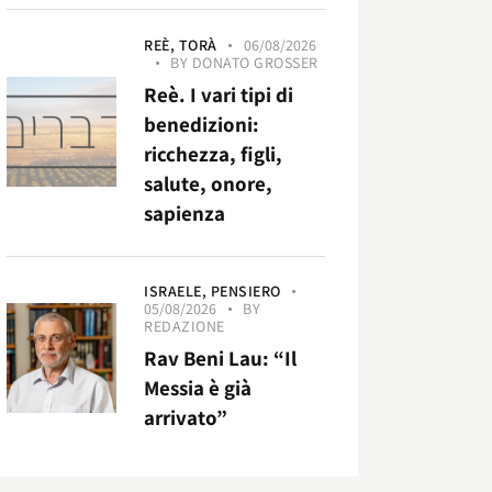
REÈ,
TORÀ
06/08/2026
BY
DONATO GROSSER
Reè. I vari tipi di
benedizioni:
ricchezza, figli,
salute, onore,
sapienza
ISRAELE,
PENSIERO
05/08/2026
BY
REDAZIONE
Rav Beni Lau: “Il
Messia è già
arrivato”