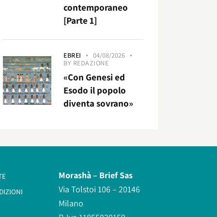
contemporaneo
[Parte 1]
EBREI
04/08/2026
BY
REDAZIONE
«Con Genesi ed
Esodo il popolo
diventa sovrano»
Morashà –
Brief Sas
TE
Via Tolstoi 106 – 20146
DIZIONI
Milano