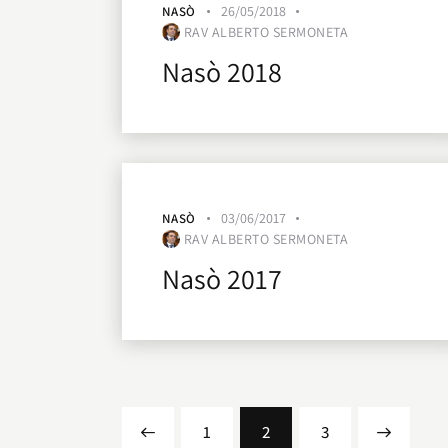
26/05/2018
NASÒ
RAV ALBERTO SERMONETA
Nasò 2018
03/06/2017
NASÒ
RAV ALBERTO SERMONETA
Nasò 2017
<
1
2
>
3