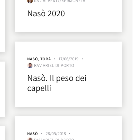
RAV ALBERTO SERMONETA
Nasò 2020
17/06/2019
NASÒ
,
TORÀ
RAV ARIEL DI PORTO
Nasò. Il peso dei
capelli
28/05/2018
NASÒ