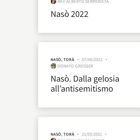
RAV ALBERTO SERMONETA
Nasò 2022
07/06/2022
NASÒ
,
TORÀ
DONATO GROSSER
Nasò. Dalla gelosia
all’antisemitismo
21/05/2021
NASÒ
,
TORÀ