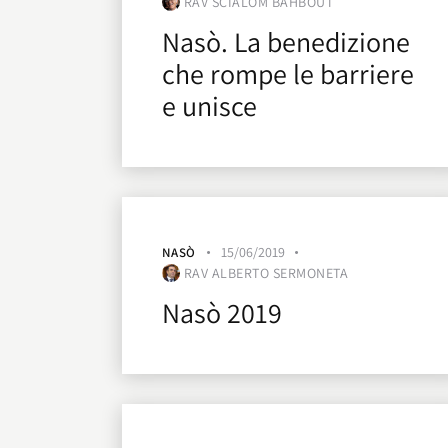
RAV SCIALOM BAHBOUT
Nasò. La benedizione
che rompe le barriere
e unisce
15/06/2019
NASÒ
RAV ALBERTO SERMONETA
Nasò 2019