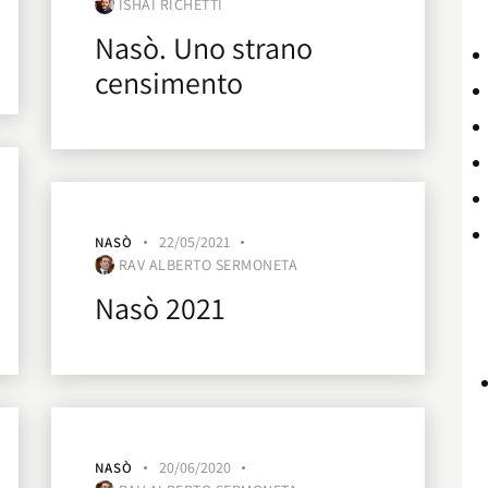
ISHAI RICHETTI
Nasò. Uno strano
censimento
22/05/2021
NASÒ
RAV ALBERTO SERMONETA
Nasò 2021
20/06/2020
NASÒ