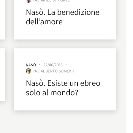
RAV ARIEL DI PORTO
Nasò. La benedizione
dell’amore
22/06/2016
NASÒ
RAV ALBERTO SOMEKH
Nasò. Esiste un ebreo
solo al mondo?