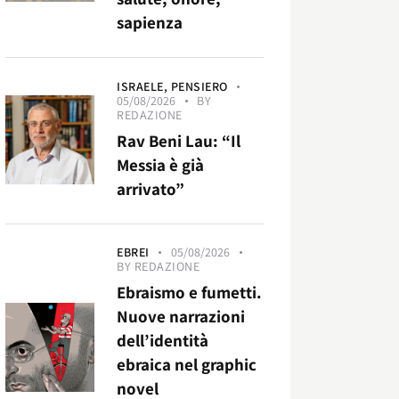
sapienza
ISRAELE,
PENSIERO
05/08/2026
BY
REDAZIONE
Rav Beni Lau: “Il
Messia è già
arrivato”
EBREI
05/08/2026
BY
REDAZIONE
Ebraismo e fumetti.
Nuove narrazioni
dell’identità
ebraica nel graphic
novel