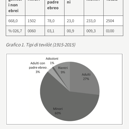
padre
ni
i non
ebreo
ebrei
668,0
1502
78,0
23,0
233,0
2504
% 026,7
0060
03,1
00,9
009,3
0100
Grafico 1. Tipi di tevilòt (1915-2015)