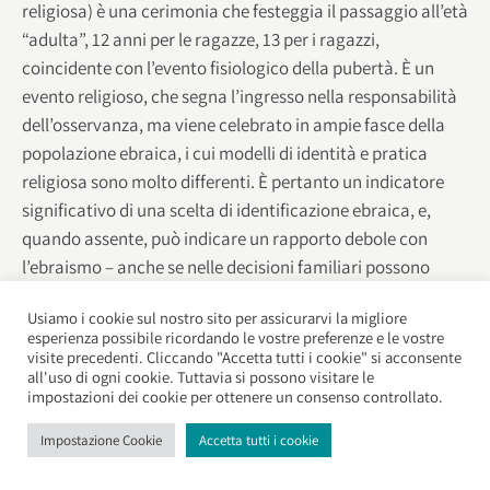
religiosa) è una cerimonia che festeggia il passaggio all’età
“adulta”, 12 anni per le ragazze, 13 per i ragazzi,
coincidente con l’evento fisiologico della pubertà. È un
evento religioso, che segna l’ingresso nella responsabilità
dell’osservanza, ma viene celebrato in ampie fasce della
popolazione ebraica, i cui modelli di identità e pratica
religiosa sono molto differenti. È pertanto un indicatore
significativo di una scelta di identificazione ebraica, e,
quando assente, può indicare un rapporto debole con
l’ebraismo – anche se nelle decisioni familiari possono
talora intervenire fattori di altra natura (difficoltà
Usiamo i cookie sul nostro sito per assicurarvi la migliore
economiche, distanza geografica ecc.); per le ragazze
esperienza possibile ricordando le vostre preferenze e le vostre
[12]
gioca anche la relativa recente istituzione del rito.
Si
visite precedenti. Cliccando "Accetta tutti i cookie" si acconsente
all'uso di ogni cookie. Tuttavia si possono visitare le
aggiunga il fatto che la celebrazione è formalizzata da un
impostazioni dei cookie per ottenere un consenso controllato.
esame e da cerimonie pubbliche, e viene annotata nei
registri comunitari, per cui è un dato facile da rilevare,
Impostazione Cookie
Accetta tutti i cookie
ammesso che tali registri siano sufficientemente completi.