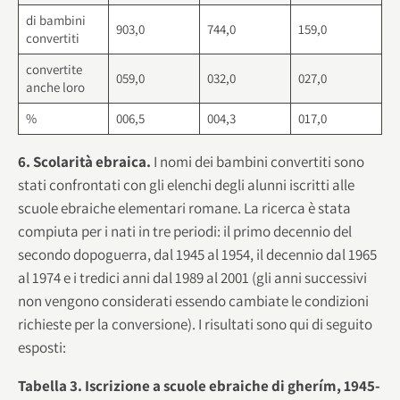
di bambini
903,0
744,0
159,0
convertiti
convertite
059,0
032,0
027,0
anche loro
%
006,5
004,3
017,0
6. Scolarità ebraica.
I nomi dei bambini convertiti sono
stati confrontati con gli elenchi degli alunni iscritti alle
scuole ebraiche elementari romane. La ricerca è stata
compiuta per i nati in tre periodi: il primo decennio del
secondo dopoguerra, dal 1945 al 1954, il decennio dal 1965
al 1974 e i tredici anni dal 1989 al 2001 (gli anni successivi
non vengono considerati essendo cambiate le condizioni
richieste per la conversione). I risultati sono qui di seguito
esposti:
Tabella 3. Iscrizione a scuole ebraiche di gherím, 1945-