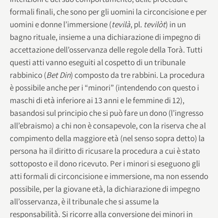
formali finali, che sono per gli uomini la circoncisione e per
uomini e donne l’immersione (
tevilà
, pl.
tevilòt
) in un
bagno rituale, insieme a una dichiarazione di impegno di
accettazione dell’osservanza delle regole della Torà. Tutti
questi atti vanno eseguiti al cospetto di un tribunale
rabbinico (
Bet Din
) composto da tre rabbini. La procedura
è possibile anche per i “minori” (intendendo con questo i
maschi di età inferiore ai 13 anni e le femmine di 12),
basandosi sul principio che si può fare un dono (l’ingresso
all’ebraismo) a chi non è consapevole, con la riserva che al
compimento della maggiore età (nel senso sopra detto) la
persona ha il diritto di ricusare la procedura a cui è stato
sottoposto e il dono ricevuto. Per i minori si eseguono gli
atti formali di circoncisione e immersione, ma non essendo
possibile, per la giovane età, la dichiarazione di impegno
all’osservanza, è il tribunale che si assume la
responsabilità. Si ricorre alla conversione dei minori in