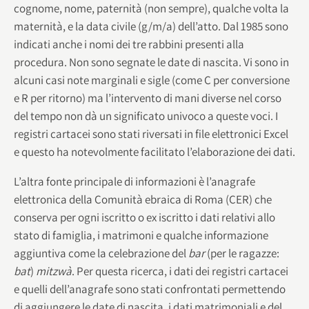
cognome, nome, paternità (non sempre), qualche volta la
maternità, e la data civile (g/m/a) dell’atto. Dal 1985 sono
indicati anche i nomi dei tre rabbini presenti alla
procedura. Non sono segnate le date di nascita. Vi sono in
alcuni casi note marginali e sigle (come C per conversione
e R per ritorno) ma l’intervento di mani diverse nel corso
del tempo non dà un significato univoco a queste voci. I
registri cartacei sono stati riversati in file elettronici Excel
e questo ha notevolmente facilitato l’elaborazione dei dati.
L’altra fonte principale di informazioni è l’anagrafe
elettronica della Comunità ebraica di Roma (CER) che
conserva per ogni iscritto o ex iscritto i dati relativi allo
stato di famiglia, i matrimoni e qualche informazione
aggiuntiva come la celebrazione del
bar
(per le ragazze:
bat
)
mitzwà
. Per questa ricerca, i dati dei registri cartacei
e quelli dell’anagrafe sono stati confrontati permettendo
di aggiungere le date di nascita, i dati matrimoniali e del