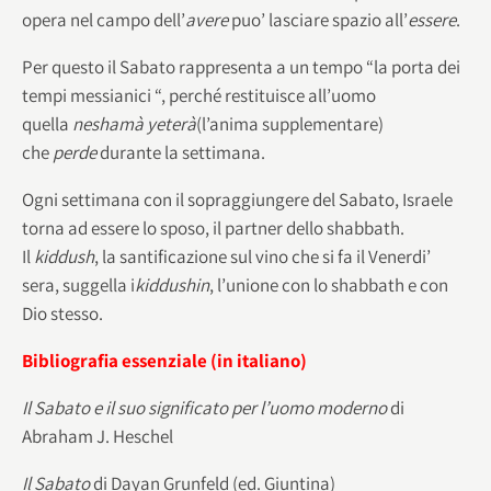
opera nel campo dell’
avere
puo’ lasciare spazio all’
essere
.
Per questo il Sabato rappresenta a un tempo “la porta dei
tempi messianici “, perché restituisce all’uomo
quella
neshamà yeterà
(l’anima supplementare)
che
perde
durante la settimana.
Ogni settimana con il sopraggiungere del Sabato, Israele
torna ad essere lo sposo, il partner dello shabbath.
Il
kiddush
, la santificazione sul vino che si fa il Venerdi’
sera, suggella i
kiddushin
, l’unione con lo shabbath e con
Dio stesso.
Bibliografia essenziale (in italiano)
Il Sabato e il suo significato per l’uomo moderno
di
Abraham J. Heschel
Il Sabato
di Dayan Grunfeld (ed. Giuntina)