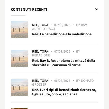
CONTENUTI RECENTI
REÈ,
TORÀ
07/08/2026
BY
RAV
ADOLFO LOCCI
Reè. La benedizione e la maledizione
REÈ,
TORÀ
07/08/2026
BY
REDAZIONE
Reè. Rav B. Rosenblum: La mitzvà della
shechità e il consumo di carne
REÈ,
TORÀ
06/08/2026
BY
DONATO
GROSSER
Reè. I vari tipi di benedizioni: ricchezza,
figli, salute, onore, sapienza