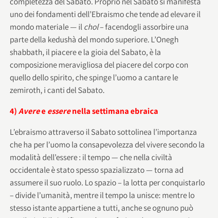
completezza del Sabato. Proprio nel Sabato si manifesta
uno dei fondamenti dell’Ebraismo che tende ad elevare il
mondo materiale — il
chol
– facendogli assorbire una
parte della kedushà del mondo superiore. L’Onegh
shabbath, il piacere e la gioia del Sabato, è la
composizione meravigliosa del piacere del corpo con
quello dello spirito, che spinge l’uomo a cantare le
zemiroth, i canti del Sabato.
4)
Avere
e
essere
nella settimana ebraica
L’ebraismo attraverso il Sabato sottolinea l’importanza
che ha per l’uomo la consapevolezza del vivere secondo la
modalità dell’essere : il tempo — che nella civiltà
occidentale è stato spesso spazializzato — torna ad
assumere il suo ruolo. Lo spazio – la lotta per conquistarlo
– divide l’umanità, mentre il tempo la unisce: mentre lo
stesso istante appartiene a tutti, anche se ognuno può