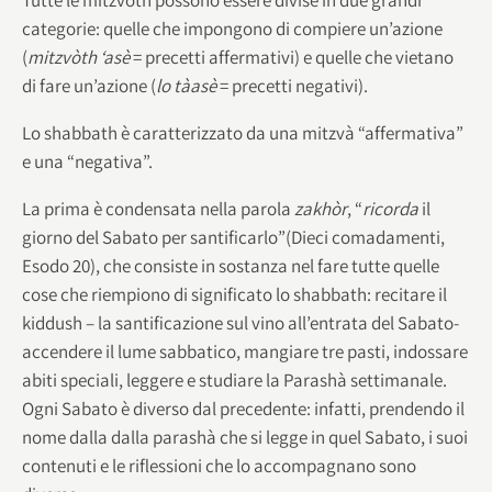
categorie: quelle che impongono di compiere un’azione
(
mitzvòth ‘asè
= precetti affermativi) e quelle che vietano
di fare un’azione (
lo tàasè
= precetti negativi).
Lo shabbath è caratterizzato da una mitzvà “affermativa”
e una “negativa”.
La prima è condensata nella parola
zakhòr
, “
ricorda
il
giorno del Sabato per santificarlo”(Dieci comadamenti,
Esodo 20), che consiste in sostanza nel fare tutte quelle
cose che riempiono di significato lo shabbath: recitare il
kiddush – la santificazione sul vino all’entrata del Sabato-
accendere il lume sabbatico, mangiare tre pasti, indossare
abiti speciali, leggere e studiare la Parashà settimanale.
Ogni Sabato è diverso dal precedente: infatti, prendendo il
nome dalla dalla parashà che si legge in quel Sabato, i suoi
contenuti e le riflessioni che lo accompagnano sono