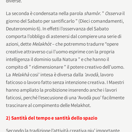
diverse.
La seconda è condensata nella parola
shamòr
. ”
Osserva
il
giorno del Sabato per santificarlo ” (Dieci comandamenti,
Deuteronomio 6). In effetti l’osservanza del Sabato
comporta l’obbligo di astenersi dal compiere una serie di
azioni, dette
Melakhòt
– che potremmo tradurre “opere
creative attraverso cui l’uomo esprime con la propria
intelligenza il dominio sulla Natura ” e che hanno il
compito di ” ridimensionare ” il potere creativo dell’uomo.
La
Melakhà
cosi’ intesa è diversa dalla
‘avodà
, lavoro
faticoso o lavoro fatto senza intenzione creativa. I Maestri
hanno ampliato la proibizione inserendo anche i lavori
faticosi, perché l’esecusione di una ‘Avodà puo’ facilmente
trascinare al compimento delle Melakhot.
2) Santità del tempo e santità dello spazio
Secondo la tradizione l’attività creativa piu’ importante