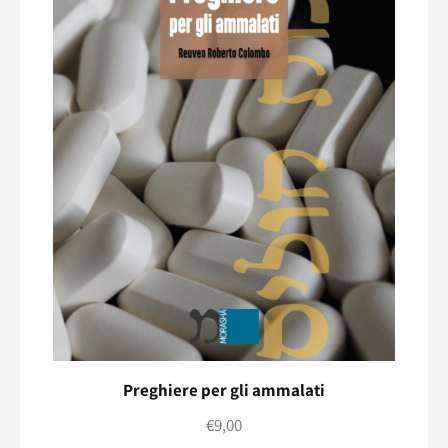
Preghiere per gli ammalati
€
9,00