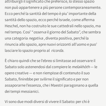
attribuirgli il significato che preferisce, lo stesso spazio
non può appartenere a più persone contemporaneamente.
Ecco perché la santità del tempo è piu’ importante della
santità dello spazio, ecco perché Israele, come afferma
Heschel, non ha costruito le sue cattedrali nello spazio, ma
nel tempo. Cosi’ “
osserva
il giorno del Sabato”, che sembra
una categoria
negativa
, diventa positiva, perché la
rinuncia allo spazio, apre nuovi orizzonti all’uomo e puo’
lasciare lo spazio proprio al
ricorda
.
È chiaro quindi che se l’ebreo si limitasse ad osservare il
Sabato solo astenendosi dal compiere le
melakhòth
— le
opere creative — e non riempisse di contenuto il suo
Sabato, finirebbe per svilirne il significato e per non
assaporarne l’essenza, che i Maestri paragonano a quella
dei tempi messianici.
Vi sono due modi diversi di vivere il Sabato: per chi è