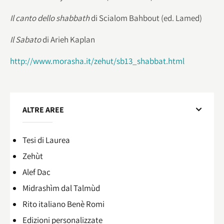
Il canto dello shabbath
di Scialom Bahbout (ed. Lamed)
Il Sabato
di Arieh Kaplan
http://www.morasha.it/zehut/sb13_shabbat.html
ALTRE AREE
Tesi di Laurea
Zehùt
Alef Dac
Midrashìm dal Talmùd
Rito italiano Benè Romi​
Edizioni personalizzate