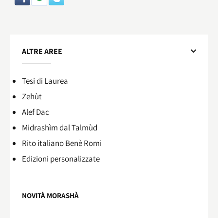
ALTRE AREE
Tesi di Laurea
Zehùt
Alef Dac
Midrashìm dal Talmùd
Rito italiano Benè Romi​
Edizioni personalizzate
NOVITÀ MORASHÀ