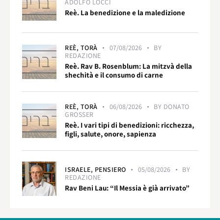
ADOLFO LOCCI
Reè. La benedizione e la maledizione
REÈ,
TORÀ
07/08/2026
BY
REDAZIONE
Reè. Rav B. Rosenblum: La mitzvà della
shechità e il consumo di carne
REÈ,
TORÀ
06/08/2026
BY
DONATO
GROSSER
Reè. I vari tipi di benedizioni: ricchezza,
figli, salute, onore, sapienza
ISRAELE,
PENSIERO
05/08/2026
BY
REDAZIONE
Rav Beni Lau: “Il Messia è già arrivato”