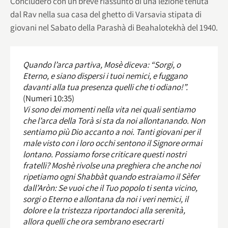
Concluderò con un breve riassunto di una lezione tenuta
dal Rav nella sua casa del ghetto di Varsavia stipata di
giovani nel Sabato della Parashà di Beahalotekhà del 1940.
Quando l’arca partiva, Mosè diceva: “Sorgi, o
Eterno, e siano dispersi i tuoi nemici, e fuggano
davanti alla tua presenza quelli che ti odiano!”.
(Numeri 10:35)
Vi sono dei momenti nella vita nei quali sentiamo
che l’arca della Torà si sta da noi allontanando. Non
sentiamo più Dio accanto a noi. Tanti giovani per il
male visto con i loro occhi sentono il Signore ormai
lontano. Possiamo forse criticare questi nostri
fratelli? Moshè rivolse una preghiera che anche noi
ripetiamo ogni Shabbàt quando estraiamo il Sèfer
dall’Aròn: Se vuoi che il Tuo popolo ti senta vicino,
sorgi o Eterno e allontana da noi i veri nemici, il
dolore e la tristezza riportandoci alla serenità,
allora quelli che ora sembrano esecrarti