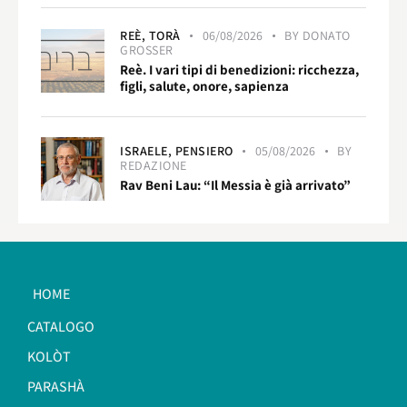
REÈ,
TORÀ
06/08/2026
BY
DONATO
GROSSER
Reè. I vari tipi di benedizioni: ricchezza,
figli, salute, onore, sapienza
ISRAELE,
PENSIERO
05/08/2026
BY
REDAZIONE
Rav Beni Lau: “Il Messia è già arrivato”
HOME
CATALOGO
KOLÒT
PARASHÀ