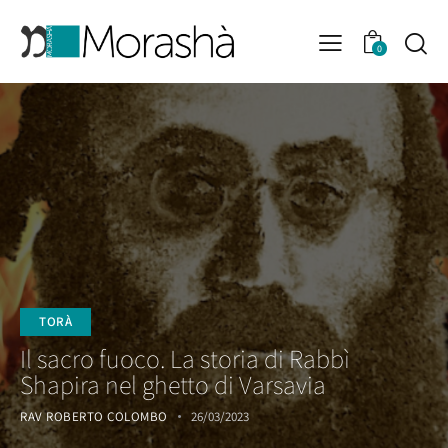
0
TORÀ
Il sacro fuoco. La storia di Rabbì
Shapira nel ghetto di Varsavia
RAV ROBERTO COLOMBO
26/03/2023