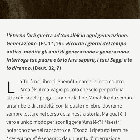
l’Eterno farà guerra ad ‘Amalèk in ogni generazione.
Generazione.
(Es. 17, 16).
Ricorda i giorni del tempo
antico, medita gli anni di generazione e generazione.
Interroga tuo padre e te lo farà sapere, i tuoi Saggi e te
lo diranno.
(Deut. 32, 7)
L
a Torà nel libro di Shemòt ricorda la lotta contro
‘Amalèk, il malvagio popolo che solo per perfidia
attaccò Israele progettandone la fine. ‘Amalèk è da sempre
un simbolo di crudeltà con la quale noi ebrei dovremo
sempre lottare nel corso della nostra storia. Ma qual è il
vero e unico modo per sconfiggere ‘Amalèk? I Maestri
notarono che nel racconto dell’Esodo il ripetuto termine
“
generazione
” è separato da un punto d’interruzione