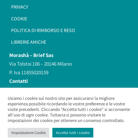
PRIVACY
COOKIE
POLITICA DI RIMBORSO E RESO
LIBRERIE AMICHE
Morashà –
Brief Sas
Via Tolstoi 106 – 20146 Milano
P. Iva 11855020159
Contatti
redazione@morasha.it
339 8596707
Usiamo i cookie sul nostro sito per assicurarvi la migliore
esperienza possibile ricordando le vostre preferenze e le vostre
(anche Whatsapp)
visite precedenti. Cliccando "Accetta tutti i cookie" si acconsente
all'uso di ogni cookie. Tuttavia si possono visitare le
impostazioni dei cookie per ottenere un consenso controllato.
Morashà – Brief Sas
– Copyright 2026. All Rights Reserved.
Impostazione Cookie
Accetta tutti i cookie