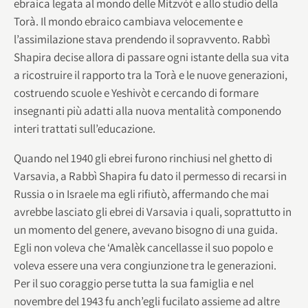
ebraica legata al mondo delle Mitzvòt e allo studio della
Torà. Il mondo ebraico cambiava velocemente e
l’assimilazione stava prendendo il sopravvento. Rabbì
Shapira decise allora di passare ogni istante della sua vita
a ricostruire il rapporto tra la Torà e le nuove generazioni,
costruendo scuole e Yeshivòt e cercando di formare
insegnanti più adatti alla nuova mentalità componendo
interi trattati sull’educazione.
Quando nel 1940 gli ebrei furono rinchiusi nel ghetto di
Varsavia, a Rabbì Shapira fu dato il permesso di recarsi in
Russia o in Israele ma egli rifiutò, affermando che mai
avrebbe lasciato gli ebrei di Varsavia i quali, soprattutto in
un momento del genere, avevano bisogno di una guida.
Egli non voleva che ‘Amalèk cancellasse il suo popolo e
voleva essere una vera congiunzione tra le generazioni.
Per il suo coraggio perse tutta la sua famiglia e nel
novembre del 1943 fu anch’egli fucilato assieme ad altre