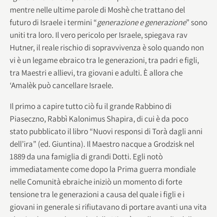
mentre nelle ultime parole di Moshè che trattano del
futuro di Israele i termini “
generazione e generazione
” sono
uniti tra loro. Il vero pericolo per Israele, spiegava rav
Hutner, il reale rischio di sopravvivenza è solo quando non
vi è un legame ebraico tra le generazioni, tra padri e figli,
tra Maestri e allievi, tra giovani e adulti. È allora che
‘Amalèk può cancellare Israele.
Il primo a capire tutto ciò fu il grande Rabbino di
Piaseczno, Rabbì Kalonimus Shapira, di cui è da poco
stato pubblicato il libro “Nuovi responsi di Torà dagli anni
dell’ira” (ed. Giuntina). Il Maestro nacque a Grodzisk nel
1889 da una famiglia di grandi Dotti. Egli notò
immediatamente come dopo la Prima guerra mondiale
nelle Comunità ebraiche iniziò un momento di forte
tensione tra le generazioni a causa del quale i figli e i
giovani in generale si rifiutavano di portare avanti una vita