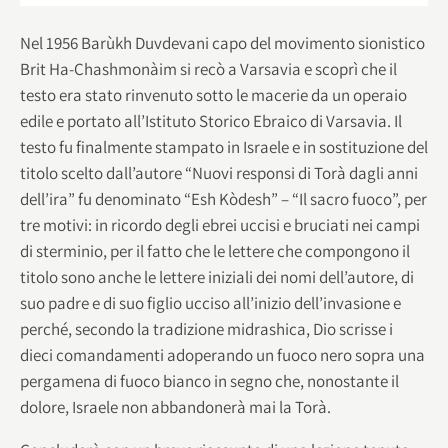
Nel 1956 Barùkh Duvdevani capo del movimento sionistico
Brit Ha-Chashmonàim si recò a Varsavia e scoprì che il
testo era stato rinvenuto sotto le macerie da un operaio
edile e portato all’Istituto Storico Ebraico di Varsavia. Il
testo fu finalmente stampato in Israele e in sostituzione del
titolo scelto dall’autore “Nuovi responsi di Torà dagli anni
dell’ira” fu denominato “Esh Kòdesh” – “Il sacro fuoco”, per
tre motivi: in ricordo degli ebrei uccisi e bruciati nei campi
di sterminio, per il fatto che le lettere che compongono il
titolo sono anche le lettere iniziali dei nomi dell’autore, di
suo padre e di suo figlio ucciso all’inizio dell’invasione e
perché, secondo la tradizione midrashica, Dio scrisse i
dieci comandamenti adoperando un fuoco nero sopra una
pergamena di fuoco bianco in segno che, nonostante il
dolore, Israele non abbandonerà mai la Torà.