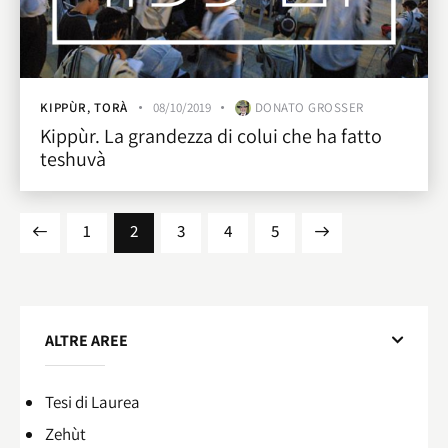
KIPPÙR
,
TORÀ
08/10/2019
DONATO GROSSER
Kippùr. La grandezza di colui che ha fatto
teshuvà
1
2
3
>
4
5
ALTRE AREE
Tesi di Laurea
Zehùt