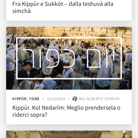
Fra Kippùr e Sukkòt – dalla teshuvà alla
simchà
KIPPÙR
,
TORÀ
10/10/2019
RAV ALBERTO SOMEKH
Kippùr. Kol Nedarìm: Meglio prendersela o
riderci sopra?