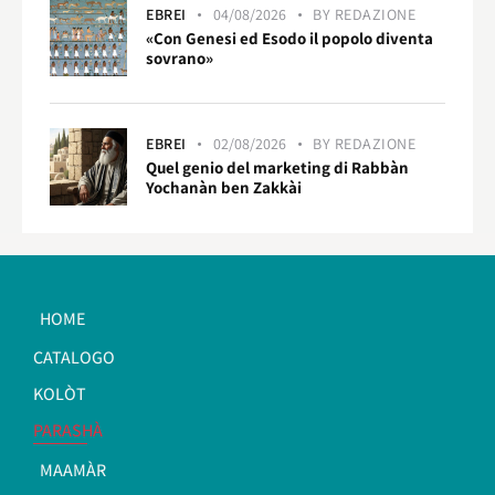
EBREI
04/08/2026
BY
REDAZIONE
«Con Genesi ed Esodo il popolo diventa
sovrano»
EBREI
02/08/2026
BY
REDAZIONE
Quel genio del marketing di Rabbàn
Yochanàn ben Zakkài
HOME
CATALOGO
KOLÒT
PARASHÀ
MAAMÀR