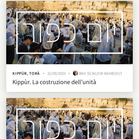
KIPPÙR
,
TORÀ
21/09/2023
RAV SCIALOM BAHBOUT
Kippùr. La costruzione dell’unità