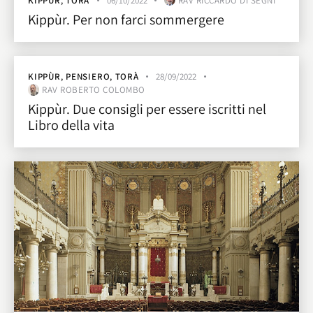
KIPPÙR
,
TORÀ
06/10/2022
RAV RICCARDO DI SEGNI
Kippùr. Per non farci sommergere
KIPPÙR
,
PENSIERO
,
TORÀ
28/09/2022
RAV ROBERTO COLOMBO
Kippùr. Due consigli per essere iscritti nel
Libro della vita