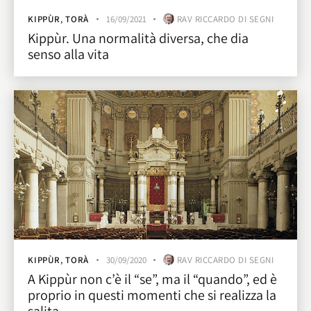
KIPPÙR
,
TORÀ
16/09/2021
RAV RICCARDO DI SEGNI
Kippùr. Una normalità diversa, che dia
senso alla vita
KIPPÙR
,
TORÀ
30/09/2020
RAV RICCARDO DI SEGNI
A Kippùr non c’è il “se”, ma il “quando”, ed è
proprio in questi momenti che si realizza la
salita