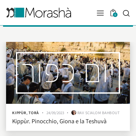
0
KIPPÙR
,
TORÀ
24/09/2023
RAV SCIALOM BAHBOUT
Kippùr. Pinocchio, Giona e la Teshuvà