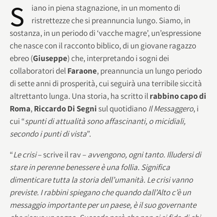
S
iano in piena stagnazione, in un momento di
ristrettezze che si preannuncia lungo. Siamo, in
sostanza, in un periodo di ‘vacche magre’, un’espressione
che nasce con il racconto biblico, di un giovane ragazzo
ebreo (
Giuseppe
) che, interpretando i sogni dei
collaboratori del
Faraone
, preannuncia un lungo periodo
di sette anni di prosperità, cui seguirà una terribile siccità
altrettanto lunga. Una storia, ha scritto il
rabbino capo di
Roma
,
Riccardo Di Segni
sul quotidiano
Il Messaggero
, i
cui “
spunti di attualità sono affascinanti, o micidiali,
secondo i punti di vista
”.
“
Le crisi
– scrive il rav –
avvengono, ogni tanto. Illudersi di
stare in perenne benessere è una follia. Significa
dimenticare tutta la storia dell’umanità. Le crisi vanno
previste. I rabbini spiegano che quando dall’Alto c’è un
messaggio importante per un paese, è il suo governante