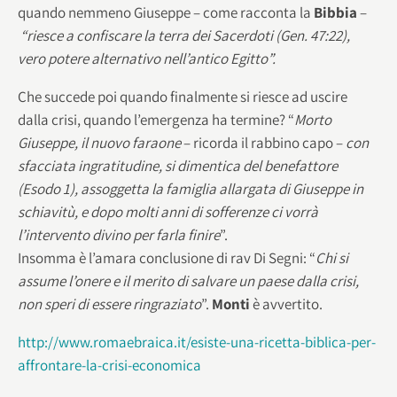
quando nemmeno Giuseppe – come racconta la
Bibbia
–
“riesce a confiscare la terra dei Sacerdoti (Gen. 47:22),
vero potere alternativo nell’antico Egitto”.
Che succede poi quando finalmente si riesce ad uscire
dalla crisi, quando l’emergenza ha termine? “
Morto
Giuseppe, il nuovo faraone
– ricorda il rabbino capo –
con
sfacciata ingratitudine, si dimentica del benefattore
(Esodo 1), assoggetta la famiglia allargata di Giuseppe in
schiavitù, e dopo molti anni di sofferenze ci vorrà
l’intervento divino per farla finire
”.
Insomma è l’amara conclusione di rav Di Segni: “
Chi si
assume l’onere e il merito di salvare un paese dalla crisi,
non speri di essere ringraziato
”.
Monti
è avvertito.
http://www.romaebraica.it/esiste-una-ricetta-biblica-per-
affrontare-la-crisi-economica