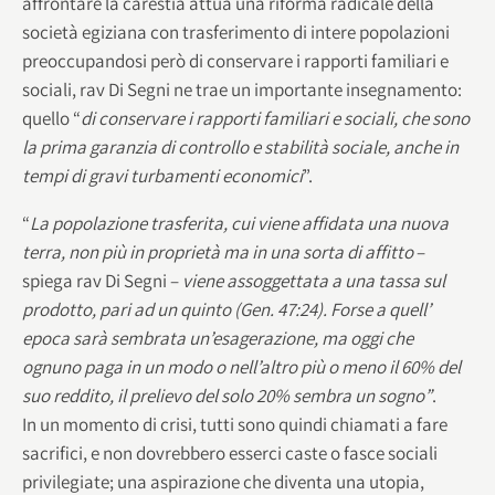
affrontare la carestia attua una riforma radicale della
società egiziana con trasferimento di intere popolazioni
preoccupandosi però di conservare i rapporti familiari e
sociali, rav Di Segni ne trae un importante insegnamento:
quello “
di conservare i rapporti familiari e sociali, che sono
la prima garanzia di controllo e stabilità sociale, anche in
tempi di gravi turbamenti economici
”.
“
La popolazione trasferita, cui viene affidata una nuova
terra, non più in proprietà ma in una sorta di affitto
–
spiega rav Di Segni –
viene assoggettata a una tassa sul
prodotto, pari ad un quinto (Gen. 47:24). Forse a quell’
epoca sarà sembrata un’esagerazione, ma oggi che
ognuno paga in un modo o nell’altro più o meno il 60% del
suo reddito, il prelievo del solo 20% sembra un sogno”
.
In un momento di crisi, tutti sono quindi chiamati a fare
sacrifici, e non dovrebbero esserci caste o fasce sociali
privilegiate; una aspirazione che diventa una utopia,