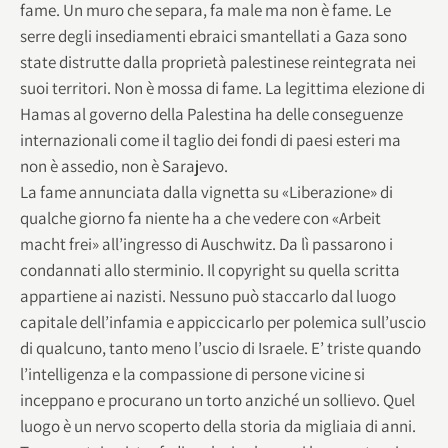
fame. Un muro che separa, fa male ma non è fame. Le
serre degli insediamenti ebraici smantellati a Gaza sono
state distrutte dalla proprietà palestinese reintegrata nei
suoi territori. Non è mossa di fame. La legittima elezione di
Hamas al governo della Palestina ha delle conseguenze
internazionali come il taglio dei fondi di paesi esteri ma
non è assedio, non è Sarajevo.
La fame annunciata dalla vignetta su «Liberazione» di
qualche giorno fa niente ha a che vedere con «Arbeit
macht frei» all’ingresso di Auschwitz. Da lì passarono i
condannati allo sterminio. Il copyright su quella scritta
appartiene ai nazisti. Nessuno può staccarlo dal luogo
capitale dell’infamia e appiccicarlo per polemica sull’uscio
di qualcuno, tanto meno l’uscio di Israele. E’ triste quando
l’intelligenza e la compassione di persone vicine si
inceppano e procurano un torto anziché un sollievo. Quel
luogo è un nervo scoperto della storia da migliaia di anni.