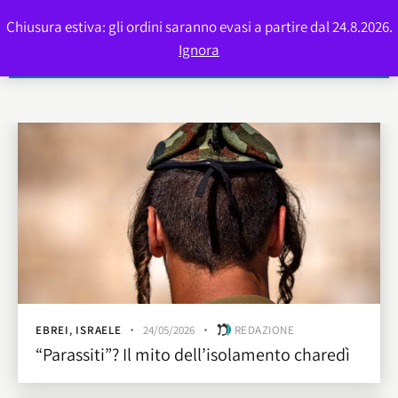
Chiusura estiva: gli ordini saranno evasi a partire dal 24.8.2026.
0
Ignora
EBREI
,
ISRAELE
24/05/2026
REDAZIONE
“Parassiti”? Il mito dell’isolamento charedì