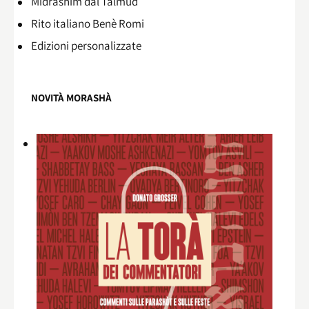
Midrashìm dal Talmùd
Rito italiano Benè Romi​
Edizioni personalizzate
NOVITÀ MORASHÀ