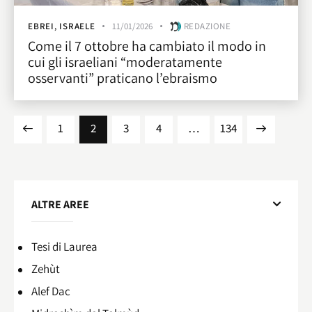
EBREI
,
ISRAELE
11/01/2026
REDAZIONE
Come il 7 ottobre ha cambiato il modo in
cui gli israeliani “moderatamente
osservanti” praticano l’ebraismo
1
2
3
4
…
>
134
ALTRE AREE
Tesi di Laurea
Zehùt
Alef Dac