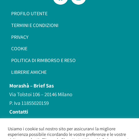
PROFILO UTENTE
TERMINI E CONDIZIONI
PRIVACY
COOKIE
POLITICA DI RIMBORSO E RESO
LIBRERIE AMICHE
Morashà –
Brief Sas
Via Tolstoi 106 – 20146 Milano
P. Iva 11855020159
Contatti
redazione@morasha.it
339 8596707
Usiamo i cookie sul nostro sito per assicurarvi la migliore
esperienza possibile ricordando le vostre preferenze e le vostre
(anche Whatsapp)