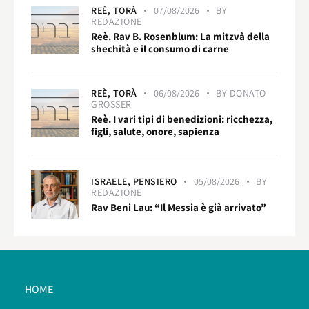
REÈ,
TORÀ
07/08/2026
BY
REDAZIONE
Reè. Rav B. Rosenblum: La mitzvà della
shechità e il consumo di carne
REÈ,
TORÀ
06/08/2026
BY
DONATO
GROSSER
Reè. I vari tipi di benedizioni: ricchezza,
figli, salute, onore, sapienza
ISRAELE,
PENSIERO
05/08/2026
BY
REDAZIONE
Rav Beni Lau: “Il Messia è già arrivato”
HOME