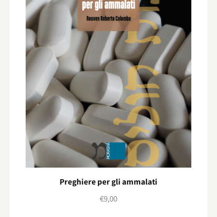
Preghiere per gli ammalati
€
9,00