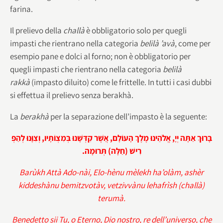
farina.
Il prelievo della
challà
è obbligatorio solo per quegli
impasti che rientrano nella categoria
belilà ’avà
, come per
esempio pane e dolci al forno; non è obbligatorio per
quegli impasti che rientrano nella categoria
belilà
rakkà
(impasto diluito) come le frittelle. In tutti i casi dubbi
si effettua il prelievo senza berakhà.
La
berakhà
per la separazione dell’impasto è la seguente:
לְהַפְ
וְצִוָּנוּ
,
בְּמִצְוֹתָיו
קִדְּשָׁנוּ
אֲשֶׁר
,
הָעוֹלָם
מֶלֶךְ
אֱלֹהֵינוּ
,
יְיָ
אַתָּה
בָּרוּךְ
.
תְּרוּמָה
)
חַלָּה
(
רִישׁ
Barùkh Attà Ado-nài, Elo-hènu mèlekh ha’olàm, ashèr
kiddeshànu bemitzvotàv, vetzivvànu lehafrìsh (challà)
terumà.
Benedetto sii Tu, o Eterno, Dio nostro, re dell’universo, che