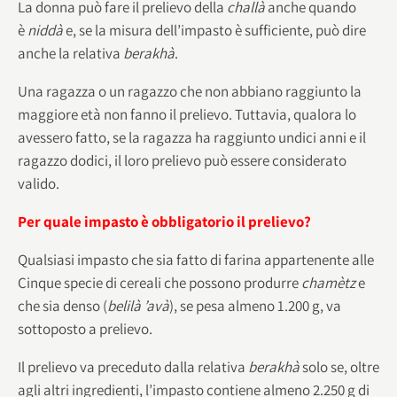
La donna può fare il prelievo della
challà
anche quando
è
niddà
e, se la misura dell’impasto è sufficiente, può dire
anche la relativa
berakhà
.
Una ragazza o un ragazzo che non abbiano raggiunto la
maggiore età non fanno il prelievo. Tuttavia, qualora lo
avessero fatto, se la ragazza ha raggiunto undici anni e il
ragazzo dodici, il loro prelievo può essere considerato
valido.
Per quale impasto è obbligatorio il prelievo?
Qualsiasi impasto che sia fatto di farina appartenente alle
Cinque specie di cereali che possono produrre
chamètz
e
che sia denso (
belilà ’avà
), se pesa almeno 1.200 g, va
sottoposto a prelievo.
Il prelievo va preceduto dalla relativa
berakhà
solo se, oltre
agli altri ingredienti, l’impasto contiene almeno 2.250 g di