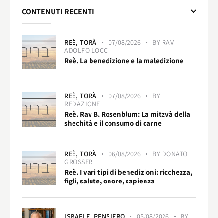
CONTENUTI RECENTI
REÈ,
TORÀ
07/08/2026
BY
RAV
ADOLFO LOCCI
Reè. La benedizione e la maledizione
REÈ,
TORÀ
07/08/2026
BY
REDAZIONE
Reè. Rav B. Rosenblum: La mitzvà della
shechità e il consumo di carne
REÈ,
TORÀ
06/08/2026
BY
DONATO
GROSSER
Reè. I vari tipi di benedizioni: ricchezza,
figli, salute, onore, sapienza
ISRAELE,
PENSIERO
05/08/2026
BY