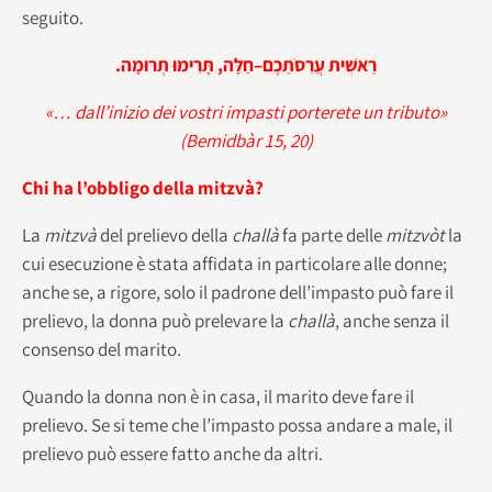
seguito.
.
תְרוּמָה
תָּרִימוּ
,
חַלָּה
–
עֲרִסֹתֵכֶם
רֵאשִׁית
«… dall’inizio dei vostri impasti porterete un tributo»
(Bemidbàr 15, 20)
Chi ha l’obbligo della mitzvà?
La
mitzvà
del prelievo della
challà
fa parte delle
mitzvòt
la
cui esecuzione è stata affidata in particolare alle donne;
anche se, a rigore, solo il padrone dell’impasto può fare il
prelievo, la donna può prelevare la
challà
, anche senza il
consenso del marito.
Quando la donna non è in casa, il marito deve fare il
prelievo. Se si teme che l’impasto possa andare a male, il
prelievo può essere fatto anche da altri.