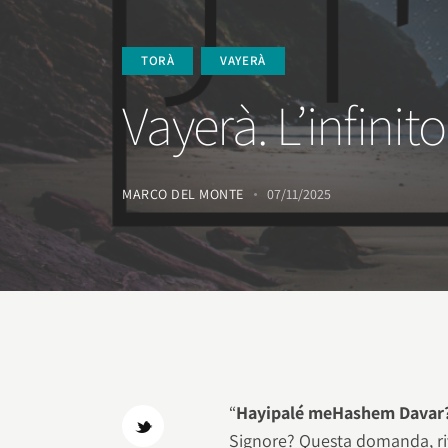
TORÀ
VAYERÀ
Vayerà. L’infinit
MARCO DEL MONTE
07/11/2025
“
Hayipalé meHashem Davar
Signore? Questa domanda, riv