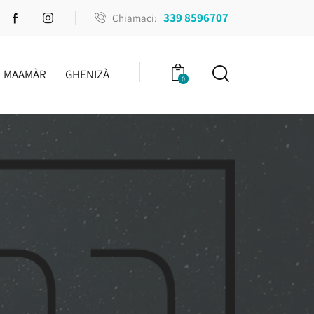
339 8596707
Chiamaci:
MAAMÀR
GHENIZÀ
0