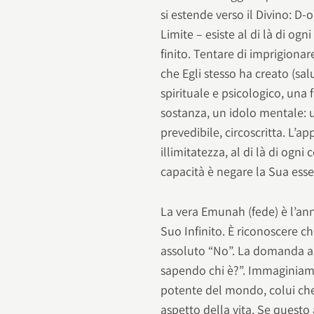
si estende verso il Divino: D
Limite – esiste al di là di og
finito. Tentare di imprigiona
che Egli stesso ha creato (salut
spirituale e psicologico, una f
sostanza, un idolo mentale: u
prevedibile, circoscritta. L’a
illimitatezza, al di là di og
capacità è negare la Sua ess
La vera Emunah (fede) è l’an
Suo Infinito. È riconoscere 
assoluto “No”. La domanda a 
sapendo chi è?”. Immaginiamo
potente del mondo, colui che 
aspetto della vita. Se questo