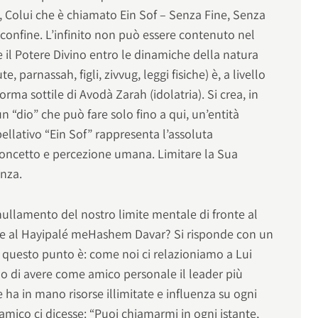
-o, Colui che è chiamato Ein Sof – Senza Fine, Senza
ni confine. L’infinito non può essere contenuto nel
re il Potere Divino entro le dinamiche della natura
e, parnassah, figli, zivvug, leggi fisiche) è, a livello
orma sottile di Avodà Zarah (idolatria). Si crea, in
n “dio” che può fare solo fino a qui, un’entità
ppellativo “Ein Sof” rappresenta l’assoluta
ni concetto e percezione umana. Limitare la Sua
enza.
nullamento del nostro limite mentale di fronte al
che al Hayipalé meHashem Davar? Si risponde con un
questo punto è: come noi ci relazioniamo a Lui
 di avere come amico personale il leader più
ha in mano risorse illimitate e influenza su ogni
 amico ci dicesse: “Puoi chiamarmi in ogni istante,