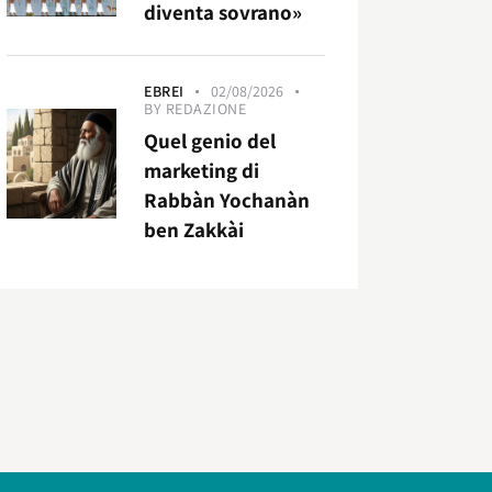
diventa sovrano»
EBREI
02/08/2026
BY
REDAZIONE
Quel genio del
marketing di
Rabbàn Yochanàn
ben Zakkài