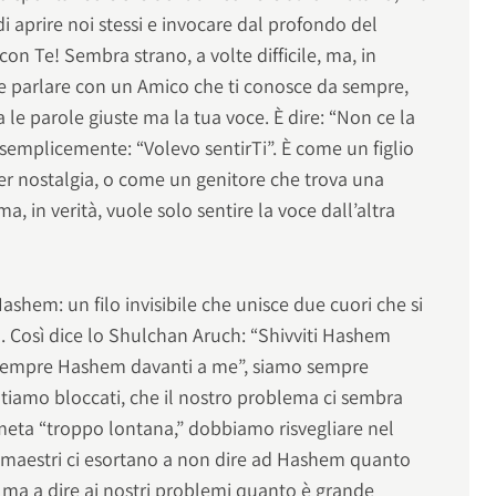
di aprire noi stessi e invocare dal profondo del
on Te! Sembra strano, a volte difficile, ma, in
e parlare con un Amico che ti conosce da sempre,
le parole giuste ma la tua voce. È dire: “Non ce la
o semplicemente: “Volevo sentirTi”. È come un figlio
per nostalgia, o come un genitore che trova una
, in verità, vuole solo sentire la voce dall’altra
ashem: un filo invisibile che unisce due cuori che si
. Così dice lo Shulchan Aruch: “Shivviti Hashem
 sempre Hashem davanti a me”, siamo sempre
ntiamo bloccati, che il nostro problema ci sembra
meta “troppo lontana,” dobbiamo risvegliare nel
. I maestri ci esortano a non dire ad Hashem quanto
 ma a dire ai nostri problemi quanto è grande