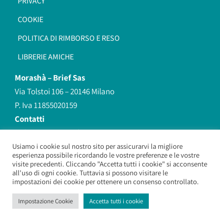
PRIVACY
COOKIE
POLITICA DI RIMBORSO E RESO
LIBRERIE AMICHE
Morashà –
Brief Sas
Via Tolstoi 106 – 20146 Milano
P. Iva 11855020159
Contatti
redazione@morasha.it
339 8596707
Usiamo i cookie sul nostro sito per assicurarvi la migliore
esperienza possibile ricordando le vostre preferenze e le vostre
(anche Whatsapp)
visite precedenti. Cliccando "Accetta tutti i cookie" si acconsente
all'uso di ogni cookie. Tuttavia si possono visitare le
impostazioni dei cookie per ottenere un consenso controllato.
Morashà – Brief Sas
– Copyright 2026. All Rights Reserved.
Impostazione Cookie
Accetta tutti i cookie