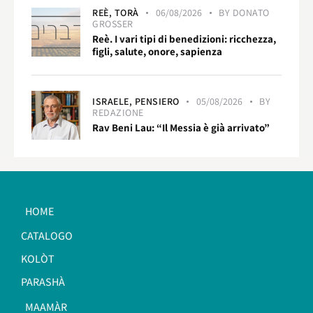
REÈ,
TORÀ
06/08/2026
BY
DONATO
GROSSER
Reè. I vari tipi di benedizioni: ricchezza,
figli, salute, onore, sapienza
ISRAELE,
PENSIERO
05/08/2026
BY
REDAZIONE
Rav Beni Lau: “Il Messia è già arrivato”
HOME
CATALOGO
KOLÒT
PARASHÀ
MAAMÀR