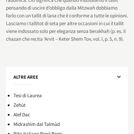
pensando di uscire d’obbligo dalla Mitzwah dobbiamo
farlo con un tallit di lana che è conforme a tutte le opinioni.
Lasciamo i tallitot di seta per altre occasioni in cui il tallit
viene indossato solo per eleganza senza berakhah (p. es. il
chazan che recita ‘Arvit – Keter Shem Tov, vol. I, p. 5, n. 9).
ALTRE AREE
Tesi di Laurea
Zehùt
Alef Dac
Midrashìm dal Talmùd
Rito italiano Benè Romi​