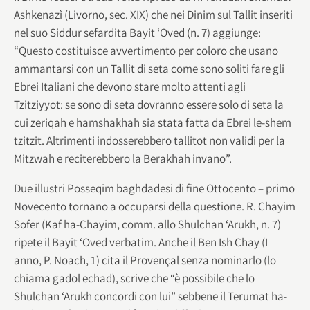
Ashkenazì (Livorno, sec. XIX) che nei Dinim sul Tallit inseriti
nel suo Siddur sefardita Bayit ‘Oved (n. 7) aggiunge:
“Questo costituisce avvertimento per coloro che usano
ammantarsi con un Tallit di seta come sono soliti fare gli
Ebrei Italiani che devono stare molto attenti agli
Tzitziyyot: se sono di seta dovranno essere solo di seta la
cui zeriqah e hamshakhah sia stata fatta da Ebrei le-shem
tzitzit. Altrimenti indosserebbero tallitot non validi per la
Mitzwah e reciterebbero la Berakhah invano”.
Due illustri Posseqim baghdadesi di fine Ottocento – primo
Novecento tornano a occuparsi della questione. R. Chayim
Sofer (Kaf ha-Chayim, comm. allo Shulchan ‘Arukh, n. 7)
ripete il Bayit ‘Oved verbatim. Anche il Ben Ish Chay (I
anno, P. Noach, 1) cita il Provençal senza nominarlo (lo
chiama gadol echad), scrive che “è possibile che lo
Shulchan ‘Arukh concordi con lui” sebbene il Terumat ha-