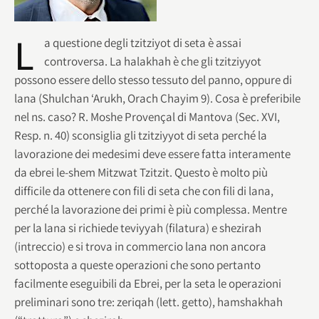
L
a questione degli tzitziyot di seta è assai
controversa. La halakhah è che gli tzitziyyot
possono essere dello stesso tessuto del panno, oppure di
lana (Shulchan ‘Arukh, Orach Chayim 9). Cosa è preferibile
nel ns. caso? R. Moshe Provençal di Mantova (Sec. XVI,
Resp. n. 40) sconsiglia gli tzitziyyot di seta perché la
lavorazione dei medesimi deve essere fatta interamente
da ebrei le-shem Mitzwat Tzitzit. Questo è molto più
difficile da ottenere con fili di seta che con fili di lana,
perché la lavorazione dei primi è più complessa. Mentre
per la lana si richiede teviyyah (filatura) e shezirah
(intreccio) e si trova in commercio lana non ancora
sottoposta a queste operazioni che sono pertanto
facilmente eseguibili da Ebrei, per la seta le operazioni
preliminari sono tre: zeriqah (lett. getto), hamshakhah