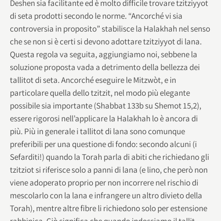
Deshen sia facilitante ed è molto difficile trovare tzitziyyot
di seta prodotti secondo le norme. “Ancorché vi sia
controversia in proposito” stabilisce la Halakhah nel senso
che se non si è certi si devono adottare tzitziyyot di lana.
Questa regola va seguita, aggiungiamo noi, sebbene la
soluzione proposta vada a detrimento della bellezza dei
tallitot di seta. Ancorché eseguire le Mitzwòt, e in
particolare quella dello tzitzit, nel modo più elegante
possibile sia importante (Shabbat 133b su Shemot 15,2),
essere rigorosi nell’applicare la Halakhah lo è ancora di
più. Più in generale i tallitot di lana sono comunque
preferibili per una questione di fondo: secondo alcuni (i
Sefarditi!) quando la Torah parla di abiti che richiedano gli
tzitziot si riferisce solo a panni di lana (e lino, che però non
viene adoperato proprio per non incorrere nel rischio di
mescolarlo con la lana e infrangere un altro divieto della
Torah), mentre altre fibre li richiedono solo per estensione
rabbinica. Ciò significa che quando indossiamo il tallit