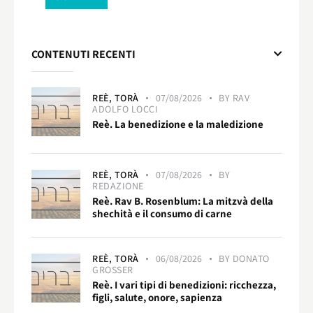
CONTENUTI RECENTI
REÈ,
TORÀ
07/08/2026
BY
RAV
ADOLFO LOCCI
Reè. La benedizione e la maledizione
REÈ,
TORÀ
07/08/2026
BY
REDAZIONE
Reè. Rav B. Rosenblum: La mitzvà della
shechità e il consumo di carne
REÈ,
TORÀ
06/08/2026
BY
DONATO
GROSSER
Reè. I vari tipi di benedizioni: ricchezza,
figli, salute, onore, sapienza