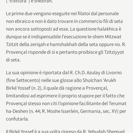
(“trattura”) e shezirah.
Le prime due vengono eseguite nei filatoi dal personale
non ebraico e non è dato trovare in commercio fili di seta
non ancora sottoposti ad esse. La questione halakhica è
dunque se è indispensabile l’esecuzione le-shem Mitzwat
Tzitzit della zeriqah e hamshakhah della seta oppure no. R.
Provençal risponde di sì e pertanto proibisce gli Tzitziyyot
di seta.
La sua opinione è riportata dal R. Ch.D. Azulay di Livorno
(fine Settecento) nelle sue glosse allo Shulchan ‘Arukh
Birké Yossef (n. 2), il quale dà ragione a Provençal,
limitandosi ad esprimere il proprio stupore per il fatto che
Provençal stesso non citi l’opinione facilitante del Terumat
ha-Deshen (n. 44; R. Moshe Isserlein, Germania, sec. XV) per
confutarla.
Il Birkè Yossef è a sua volta ripreso da R. Yehudah Shemuel