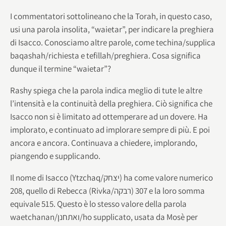
I commentatori sottolineano che la Torah, in questo caso,
usi una parola insolita, “waietar”, per indicare la preghiera
di Isacco. Conosciamo altre parole, come techina/supplica
baqashah/richiesta e tefillah/preghiera. Cosa significa
dunque il termine “waietar”?
Rashy spiega che la parola indica meglio di tute le altre
l’intensità e la continuità della preghiera. Ciò significa che
Isacco non si è limitato ad ottemperare ad un dovere. Ha
implorato, e continuato ad implorare sempre di più. E poi
ancora e ancora. Continuava a chiedere, implorando,
piangendo e supplicando.
Il nome di Isacco (Ytzchaq/יצחק) ha come valore numerico
208, quello di Rebecca (Rivka/רבקה) 307 e la loro somma
equivale 515. Questo è lo stesso valore della parola
waetchanan/ואתחנן/ho supplicato, usata da Mosè per