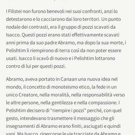
I Filistei non furono benevoli nei suoi confronti, anzi lo
detestarono e lo cacciarono dai loro territori. Un punto
nodale dei contrasti, era il gruppo di pozzi scavati da
Isacco. Questi pozzi erano stati effettivamente scavati
anni prima da suo padre Abramo, ma dopo la sua morte, i
Pelishtim li riempirono di terra così da non poter essere
usati. Isacco li scavò di nuovo e i Pelishtim lottarono
contro di lui per questi pozzi.
Abramo, aveva portato in Canaan una nuova idea nel
mondo, il concetto di monoteismo etico, la fede in un
unico Creatore, nella moralità, nella responsabilità verso
le altre persone, nella gentilezza e nella compassione. I
Pelishtim decisero di “riempire i pozzi” perché, con quel
gesto, intendevano trasmettere il messaggio che gli
insegnamenti di Abramo erano finiti, asciugati e quindi
vani. Ma Isacco, ripercorse le vie tracciate da Abramo e