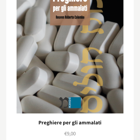
Preghiere per gli ammalati
€
9,00