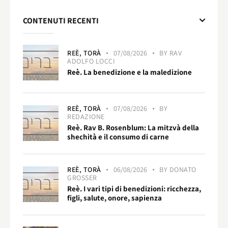
CONTENUTI RECENTI
REÈ,
TORÀ
07/08/2026
BY
RAV
ADOLFO LOCCI
Reè. La benedizione e la maledizione
REÈ,
TORÀ
07/08/2026
BY
REDAZIONE
Reè. Rav B. Rosenblum: La mitzvà della
shechità e il consumo di carne
REÈ,
TORÀ
06/08/2026
BY
DONATO
GROSSER
Reè. I vari tipi di benedizioni: ricchezza,
figli, salute, onore, sapienza