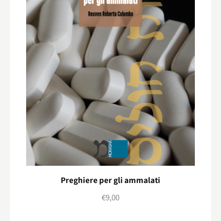
Preghiere per gli ammalati
€
9,00