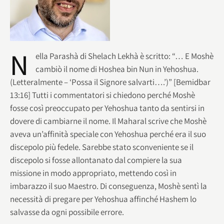
N
ella Parashà di Shelach Lekhà è scritto: “… E Moshè
cambiò il nome di Hoshea bin Nun in Yehoshua.
(Letteralmente – ‘Possa il Signore salvarti….’)” [Bemidbar
13:16] Tutti i commentatori si chiedono perché Moshè
fosse così preoccupato per Yehoshua tanto da sentirsi in
dovere di cambiarne il nome. Il Maharal scrive che Moshè
aveva un’affinità speciale con Yehoshua perché era il suo
discepolo più fedele. Sarebbe stato sconveniente se il
discepolo si fosse allontanato dal compiere la sua
missione in modo appropriato, mettendo così in
imbarazzo il suo Maestro. Di conseguenza, Moshè sentì la
necessità di pregare per Yehoshua affinché Hashem lo
salvasse da ogni possibile errore.