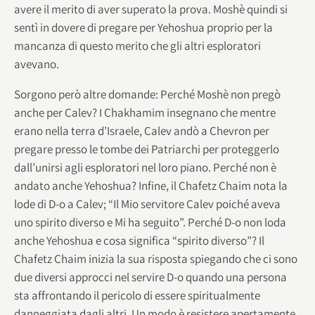
avere il merito di aver superato la prova. Moshè quindi si
sentì in dovere di pregare per Yehoshua proprio per la
mancanza di questo merito che gli altri esploratori
avevano.
Sorgono però altre domande: Perché Moshè non pregò
anche per Calev? I Chakhamim insegnano che mentre
erano nella terra d’Israele, Calev andò a Chevron per
pregare presso le tombe dei Patriarchi per proteggerlo
dall’unirsi agli esploratori nel loro piano. Perché non è
andato anche Yehoshua? Infine, il Chafetz Chaim nota la
lode di D-o a Calev; “Il Mio servitore Calev poiché aveva
uno spirito diverso e Mi ha seguito”. Perché D-o non loda
anche Yehoshua e cosa significa “spirito diverso”? Il
Chafetz Chaim inizia la sua risposta spiegando che ci sono
due diversi approcci nel servire D-o quando una persona
sta affrontando il pericolo di essere spiritualmente
danneggiata dagli altri. Un modo è resistere apertamente