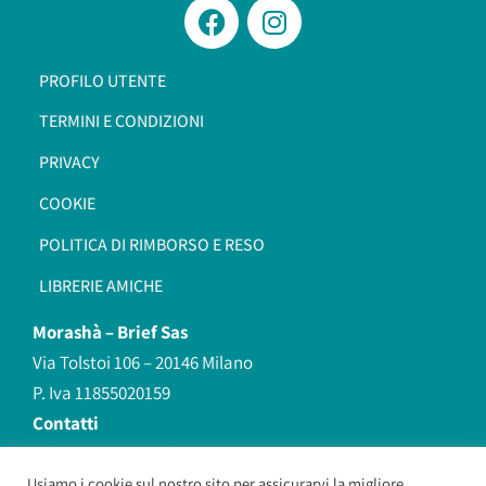
PROFILO UTENTE
TERMINI E CONDIZIONI
PRIVACY
COOKIE
POLITICA DI RIMBORSO E RESO
LIBRERIE AMICHE
Morashà –
Brief Sas
Via Tolstoi 106 – 20146 Milano
P. Iva 11855020159
Contatti
redazione@morasha.it
339 8596707
Usiamo i cookie sul nostro sito per assicurarvi la migliore