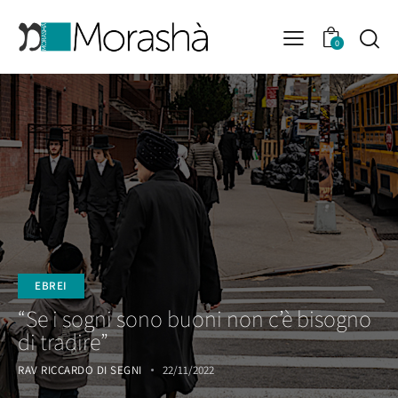
0
EBREI
“Se i sogni sono buoni non c’è bisogno
di tradire”
RAV RICCARDO DI SEGNI
22/11/2022