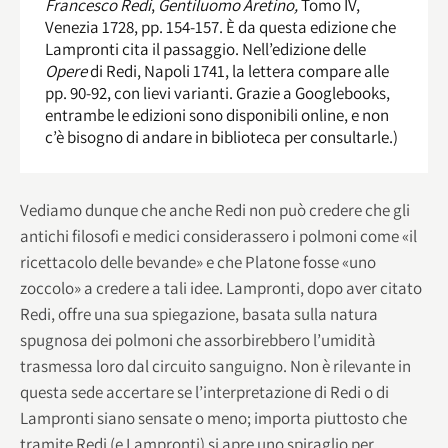
Francesco Redi
,
Gentiluomo Aretino,
Tomo IV,
Venezia 1728, pp. 154-157. È da questa edizione che
Lampronti cita il passaggio. Nell’edizione delle
Opere
di Redi, Napoli 1741, la lettera compare alle
pp. 90-92, con lievi varianti. Grazie a Googlebooks,
entrambe le edizioni sono disponibili online, e non
c’è bisogno di andare in biblioteca per consultarle.)
Vediamo dunque che anche Redi non può credere che gli
antichi filosofi e medici considerassero i polmoni come «il
ricettacolo delle bevande» e che Platone fosse «uno
zoccolo» a credere a tali idee. Lampronti, dopo aver citato
Redi, offre una sua spiegazione, basata sulla natura
spugnosa dei polmoni che assorbirebbero l’umidità
trasmessa loro dal circuito sanguigno. Non è rilevante in
questa sede accertare se l’interpretazione di Redi o di
Lampronti siano sensate o meno; importa piuttosto che
tramite Redi (e Lampronti) si apre uno spiraglio per