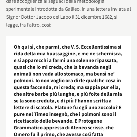
dare accoglienza ai seguaci della metodologia
sperimentale introdotta da Galileo. In una lettera inviata al
Signor Dottor Jacopo del Lapo il 31 dicembre 1682, si
legge, fra l’altro, così:
Oh qui sì, che parmi, che V. S. Eccellentissima si
rida della mia buassaggine, e me ne schernisca,
e si apparecchi a farmi una solenne ripassata,
quasi che io mi creda, che la bevanda negli
animali non vada allo stomaco, ma bensì ne’
polmoni. Io non voglio ora dirle qualche cosa in
questa faccenda, mi creda; ma sappia pur ella,
che altre barbe più lunghe, e più folte della mia
se la sono creduta, e di più l’hanno scritta a
lettere di scatola. Platone fu egli uno zoccolo? E
pure nel Timeo insegnò, che i polmoni sono il
ricettacolo delle bevande. E Protogene
Grammatico appresso di Ateneo scrisse, che
Omero fu il primo, che avesse così fatta