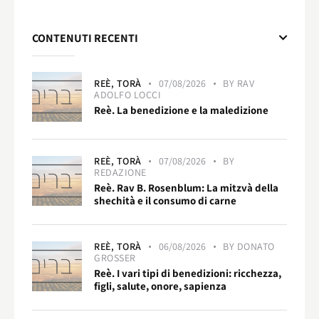
CONTENUTI RECENTI
REÈ,
TORÀ
07/08/2026
BY
RAV
ADOLFO LOCCI
Reè. La benedizione e la maledizione
REÈ,
TORÀ
07/08/2026
BY
REDAZIONE
Reè. Rav B. Rosenblum: La mitzvà della
shechità e il consumo di carne
REÈ,
TORÀ
06/08/2026
BY
DONATO
GROSSER
Reè. I vari tipi di benedizioni: ricchezza,
figli, salute, onore, sapienza