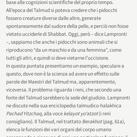
base alle cognizioni scientifiche del proprio tempo.
All’epoca del Talmud si poteva credere che i pidocchi
fossero creature diverse dalle altre, generate
spontaneamente dal sudore della pelle, e perciò non fosse
vietato ucciderle di Shabbat. Oggi, però – dice Lampronti
–, sappiamo che anche i pidocchi sono animali che si
riproducono “da un maschio e da una femmina”, come
tutti gli altri, e quindi si deve vietarne l’uccisione.
In questa puntata presentiamo un esempio, speculare a
questo, dove non è la scienza ad avere un effetto sulle
parole dei Maestri del Talmud ma, apparentemente,
viceversa. Il problema riguarda i reni, che secondo una
fonte del Talmud sarebbero la sede del giudizio. Lampronti
ne discute nella sua enciclopedia talmudico-halakhica
Pachad Yitzchaq
, alla voce
kelayot yo‘atzot
(i reni
consigliano). Il Talmud, nel trattato
Berakhot
(pag. 61a),
elenca le funzioni dei vari organi del corpo umano