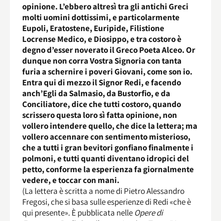
opinione. L’ebbero altresì tra gli antichi Greci
molti uomini dottissimi, e particolarmente
Eupoli, Eratostene, Euripide, Filistione
Locrense Medico, e Diosippo, e tra costoro è
degno d’esser noverato il Greco Poeta Alceo. Or
dunque non corra Vostra Signoria con tanta
furia a schernire i poveri Giovani, come son io.
Entra qui di mezzo il Signor Redi, e facendo
anch’Egli da Salmasio, da Bustorfio, e da
Conciliatore, dice che tutti costoro, quando
scrissero questa loro sì fatta opinione, non
vollero intendere quello, che dice la lettera; ma
vollero accennare con sentimento misterioso,
che a tutti i gran bevitori gonfiano finalmente i
polmoni, e tutti quanti diventano idropici del
petto, conforme la esperienza fa giornalmente
vedere, e toccar con mani.
(La lettera è scritta a nome di Pietro Alessandro
Fregosi, che si basa sulle esperienze di Redi «che è
qui presente». È pubblicata nelle
Opere di