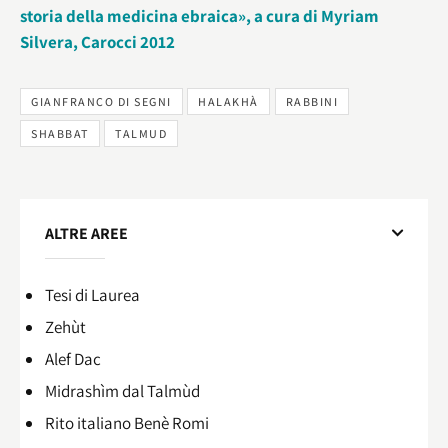
storia della medicina ebraica», a cura di Myriam
Silvera, Carocci 2012
GIANFRANCO DI SEGNI
HALAKHÀ
RABBINI
SHABBAT
TALMUD
ALTRE AREE
Tesi di Laurea
Zehùt
Alef Dac
Midrashìm dal Talmùd
Rito italiano Benè Romi​