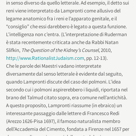
in senso diverso da quello letterale. Ad esempio, il detto sui
reni viene interpretato da Lampronti come allusivo del
legame anatomico fra i reni e l’apparato genitale, e il
“consiglio” che essi darebbero è legato a questa funzione.
L’intelligenza non c’entra. (L’interpretazione di Ruderman
è stata recentemente criticata anche da Rabbi Natan
Slifkin,
The Question of the Kidney’s Counsel
, 2010,
http://www.RationalistJudaism.com
, pp. 12-13).
Che le parole dei Maestri vadano interpretate
diversamente dal senso letterale è evidente dal seguito,
quando Lampronti discute del caso dei polmoni. L’idea
secondo cui i polmoni aspirerebbero i liquidi, riportata nel
brano del Talmud citato sopra, era comune nell’antichità.
A questo proposito, Lampronti riassume (in ebraico) un
interessante passaggio dalle lettere di Francesco Redi
(Arezzo 1626-Pisa 1697), il famoso naturalista membro
dell’Accademia del Cimento, fondata a Firenze nel 1657 per