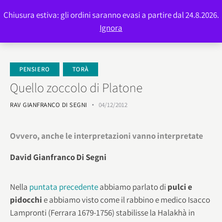
Chiusura estiva: gli ordini saranno evasi a partire dal 24.8.2026.
0
Ignora
PENSIERO
TORÀ
Quello zoccolo di Platone
RAV GIANFRANCO DI SEGNI
04/12/2012
Ovvero, anche le interpretazioni vanno interpretate
David Gianfranco Di Segni
Nella
puntata precedente
abbiamo parlato di
pulci e
pidocchi
e abbiamo visto come il rabbino e medico Isacco
Lampronti (Ferrara 1679-1756) stabilisse la Halakhà in