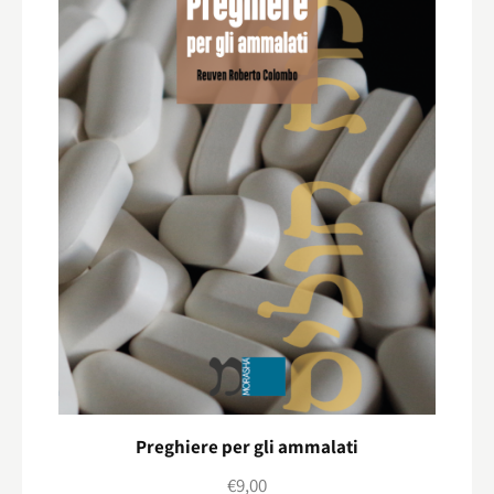
Preghiere per gli ammalati
€
9,00