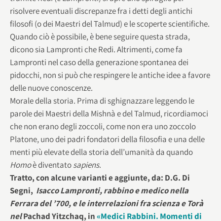
risolvere eventuali discrepanze fra i detti degli antichi
filosofi (o dei Maestri del Talmud) e le scoperte scientifiche.
Quando ciò è possibile, è bene seguire questa strada,
dicono sia Lampronti che Redi. Altrimenti, come fa
Lampronti nel caso della generazione spontanea dei
pidocchi, non si può che respingere le antiche idee a favore
delle nuove conoscenze.
Morale della storia. Prima di sghignazzare leggendo le
parole dei Maestri della Mishnà e del Talmud, ricordiamoci
che non erano degli zoccoli, come non era uno zoccolo
Platone, uno dei padri fondatori della filosofia e una delle
menti più elevate della storia dell’umanità da quando
Homo
è diventato
sapiens
.
Tratto, con alcune varianti e aggiunte, da: D.G. Di
Segni,
Isacco Lampronti, rabbino e medico nella
Ferrara del ’700, e le interrelazioni fra scienza e Torà
nel
Pachad Yitzchaq, in
«Medici Rabbini. Momenti di