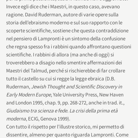
Invece egli dice che i Maestri, in questo caso, avevano
ragione. David Ruderman, autore di varie opere sulla
storia dell’ebraismo moderno e sul suo rapporto con le
scoperte scientifiche, sostiene che questa contraddizione
nel pensiero di Lampronti è un sintomo della confusione
che regna spesso fra i rabbini quando affrontano questioni
scientifiche. I rabbini di allora (ma anche di oggi) si
troverebbero a disagio nello smentire affermazioni dei
Maestri del Talmud, perché si rischierebbe di far crollare
tutto il castello su cui si regge la legge ebraica (D.B.
Ruderman,
Jewish Thought and Scientific Discovery in
Early Modern Europe
, Yale University Press, New Haven
and London 1995, chap. 9, pp. 268-272, anche in trad. it.,
Giudaismo tra scienza e fede. La crisi della prima età
moderna
, ECIG, Genova 1999).
Con tutto il rispetto per l’illustre storico, mi permetto di
dissentire, almeno per quanto riguarda Lampronti. Come