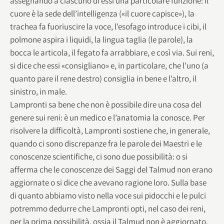
assegnando a ciascuno di essi una particolare funzione: il
cuore è la sede dell’intelligenza («il cuore capisce»), la
trachea fa fuoriuscire la voce, l’esofago introduce i cibi, il
polmone aspira i liquidi, la lingua taglia (le parole), la
bocca le articola, il fegato fa arrabbiare, e così via. Sui reni,
si dice che essi «consigliano» e, in particolare, che l’uno (a
quanto pare il rene destro) consiglia in bene e l’altro, il
sinistro, in male.
Lampronti sa bene che non è possibile dire una cosa del
genere sui reni: è un medico e l’anatomia la conosce. Per
risolvere la difficoltà, Lampronti sostiene che, in generale,
quando ci sono discrepanze fra le parole dei Maestri e le
conoscenze scientifiche, ci sono due possibilità: o si
afferma che le conoscenze dei Saggi del Talmud non erano
aggiornate o si dice che avevano ragione loro. Sulla base
di quanto abbiamo visto nella voce sui pidocchi e le pulci
potremmo dedurre che Lampronti opti, nel caso dei reni,
per la prima possibilità, ossia il Talmud non è aggiornato.