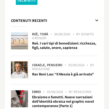
CONTENUTI RECENTI
REÈ,
TORÀ
06/08/2026
BY
DONATO
GROSSER
Reè. I vari tipi di benedizioni: ricchezza,
figli, salute, onore, sapienza
ISRAELE,
PENSIERO
05/08/2026
BY
REDAZIONE
Rav Beni Lau: “Il Messia è già arrivato”
EBREI
05/08/2026
BY
REDAZIONE
Ebraismo e fumetti. Nuove narrazioni
dell’identità ebraica nel graphic novel
contemporaneo [Parte 1]