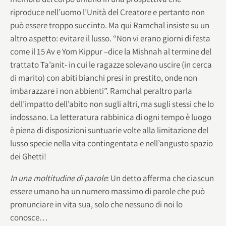
riproduce nell’uomo l’Unità del Creatore e pertanto non
può essere troppo succinto. Ma qui Ramchal insiste su un
altro aspetto: evitare il lusso. “Non vi erano giorni di festa
come il 15 Av e Yom Kippur –dice la Mishnah al termine del
trattato Ta’anit- in cui le ragazze solevano uscire (in cerca
di marito) con abiti bianchi presi in prestito, onde non
imbarazzare i non abbienti”. Ramchal peraltro parla
dell’impatto dell’abito non sugli altri, ma sugli stessi che lo
indossano. La letteratura rabbinica di ogni tempo è luogo
è piena di disposizioni suntuarie volte alla limitazione del
lusso specie nella vita contingentata e nell’angusto spazio
dei Ghetti!
In una moltitudine di parole
: Un detto afferma che ciascun
essere umano ha un numero massimo di parole che può
pronunciare in vita sua, solo che nessuno di noi lo
conosce…