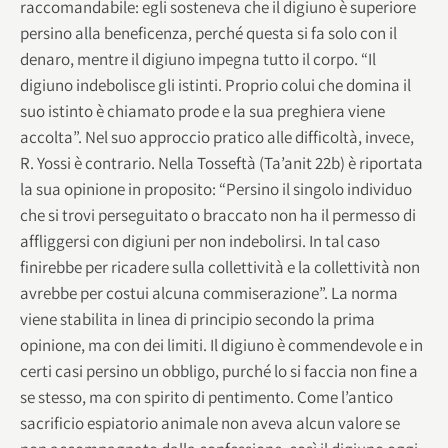
raccomandabile: egli sosteneva che il digiuno è superiore
persino alla beneficenza, perché questa si fa solo con il
denaro, mentre il digiuno impegna tutto il corpo. “Il
digiuno indebolisce gli istinti. Proprio colui che domina il
suo istinto è chiamato prode e la sua preghiera viene
accolta”. Nel suo approccio pratico alle difficoltà, invece,
R. Yossi è contrario. Nella Tosseftà (Ta’anit 22b) è riportata
la sua opinione in proposito: “Persino il singolo individuo
che si trovi perseguitato o braccato non ha il permesso di
affliggersi con digiuni per non indebolirsi. In tal caso
finirebbe per ricadere sulla collettività e la collettività non
avrebbe per costui alcuna commiserazione”. La norma
viene stabilita in linea di principio secondo la prima
opinione, ma con dei limiti. Il digiuno è commendevole e in
certi casi persino un obbligo, purché lo si faccia non fine a
se stesso, ma con spirito di pentimento. Come l’antico
sacrificio espiatorio animale non aveva alcun valore se