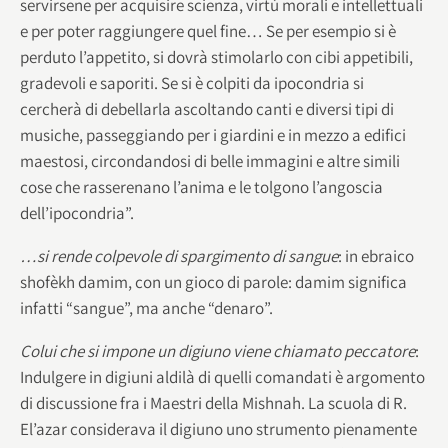
servirsene per acquisire scienza, virtù morali e intellettuali
e per poter raggiungere quel fine… Se per esempio si è
perduto l’appetito, si dovrà stimolarlo con cibi appetibili,
gradevoli e saporiti. Se si è colpiti da ipocondria si
cercherà di debellarla ascoltando canti e diversi tipi di
musiche, passeggiando per i giardini e in mezzo a edifici
maestosi, circondandosi di belle immagini e altre simili
cose che rasserenano l’anima e le tolgono l’angoscia
dell’ipocondria”.
…si rende colpevole di spargimento di sangue
: in ebraico
shofèkh damim, con un gioco di parole: damim significa
infatti “sangue”, ma anche “denaro”.
Colui che si impone un digiuno viene chiamato peccatore
:
Indulgere in digiuni aldilà di quelli comandati è argomento
di discussione fra i Maestri della Mishnah. La scuola di R.
El’azar considerava il digiuno uno strumento pienamente