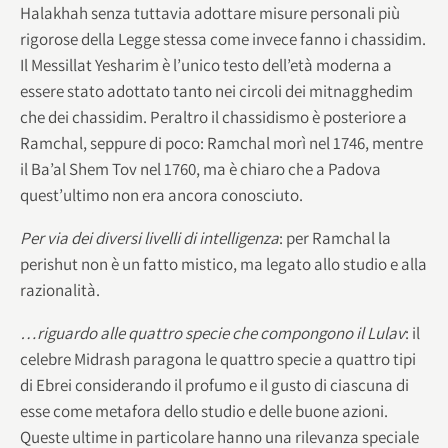
Halakhah senza tuttavia adottare misure personali più
rigorose della Legge stessa come invece fanno i chassidim.
Il Messillat Yesharim è l’unico testo dell’età moderna a
essere stato adottato tanto nei circoli dei mitnagghedim
che dei chassidim. Peraltro il chassidismo è posteriore a
Ramchal, seppure di poco: Ramchal morì nel 1746, mentre
il Ba’al Shem Tov nel 1760, ma è chiaro che a Padova
quest’ultimo non era ancora conosciuto.
Per via dei diversi livelli di intelligenza
: per Ramchal la
perishut non è un fatto mistico, ma legato allo studio e alla
razionalità.
…riguardo alle quattro specie che compongono il Lulav
: il
celebre Midrash paragona le quattro specie a quattro tipi
di Ebrei considerando il profumo e il gusto di ciascuna di
esse come metafora dello studio e delle buone azioni.
Queste ultime in particolare hanno una rilevanza speciale