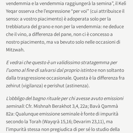
vendemmia e la vendemmia raggiungerà la semina”, il Kelì
Yeqar osserva che l’espressione “per voi” (cui attribuisce il
senso: a vostro piacimento) è adoperata solo per la
trebbiatura del grano e non per la vendemmia: ne deduce
che il vino, a differenza del pane, non ci è concesso a
nostro piacimento, ma va bevuto solo nelle occasioni di
Mitzwah.
E vedrai che questo è un validissimo stratagemma per
l’uomo al fine di salvarsi dal proprio istinto
e non soltanto
dalla trasgressione occasionale. Questa è la differenza fra
zehirut (vigilanza) e perishut (astinenza).
L’obbligo del bagno rituale per chi avesse avuto emissioni
seminali
: Cfr. Mishnah Berakhot 3,4, 22a; Bavà Qammà
82a: Qualunque emissione seminale è fonte di impurità
secondo la Torah (Wayqrà 15,16; Devarim 23,11), ma
l’impurità stessa non pregiudica di per sé lo studio della