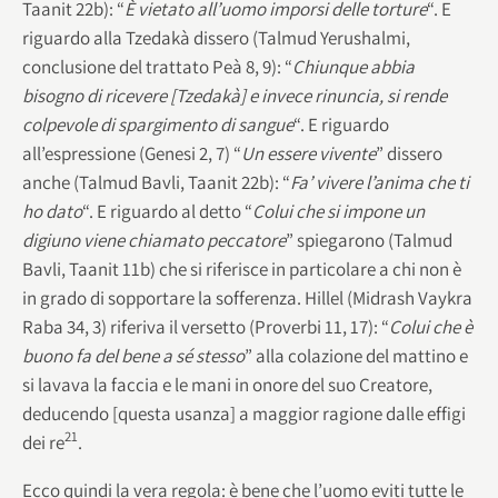
Taanit 22b): “
È vietato all’uomo imporsi delle torture
“. E
riguardo alla Tzedakà dissero (Talmud Yerushalmi,
conclusione del trattato Peà 8, 9): “
Chiunque abbia
bisogno di ricevere [Tzedakà] e invece rinuncia, si rende
colpevole di spargimento di sangue
“. E riguardo
all’espressione (Genesi 2, 7) “
Un essere vivente
” dissero
anche (Talmud Bavli, Taanit 22b): “
Fa’ vivere l’anima che ti
ho dato
“. E riguardo al detto “
Colui che si impone un
digiuno viene chiamato peccatore
” spiegarono (Talmud
Bavli, Taanit 11b) che si riferisce in particolare a chi non è
in grado di sopportare la sofferenza. Hillel (Midrash Vaykra
Raba 34, 3) riferiva il versetto (Proverbi 11, 17): “
Colui che è
buono fa del bene a sé stesso
” alla colazione del mattino e
si lavava la faccia e le mani in onore del suo Creatore,
deducendo [questa usanza] a maggior ragione dalle effigi
21
dei re
.
Ecco quindi la vera regola: è bene che l’uomo eviti tutte le