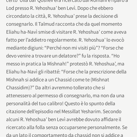
Lod presso R. Yehoshua’ ben Levì. Dopo che ebbero
circondato la città, R. Yehoshua’ prese la decisione di
consegnarlo. Il Talmud racconta che da quel momento
Eliahu ha-Navì smise di visitare R. Yehoshua’ come aveva
fatto per l’addietro regolarmente. R. Yehoshua’ lo evocò
mediante digiuni: “Perché non mi visiti più”? “Forse che
devo venire a trovare un delatore?” fu la risposta. “Ho
messo in pratica la Mishnah!” protestò R. Yehoshua’, ma
Eliahu ha-Navì gli ribatté: “Forse che la prescrizione della
Mishnah si addice a un Chassid come te (Mishnat
Chassidim)?” Da altri avremmo tollerato che si
attenessero al permesso di consegnarlo, ma non da una
personalità del tuo calibro! Questo è lo spunto della
citazione dell’episodio nel Messillat Yesharim. Secondo
alcuni R. Yehoshua’ ben Levì avrebbe dovuto affidare il
ricercato alla folla senza occuparsene personalmente. Se
da un lato il comportamento da chassid non si addice a