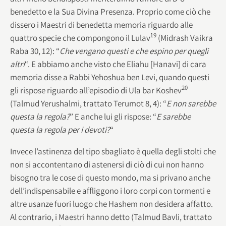
benedetto e la Sua Divina Presenza. Proprio come ciò che
dissero i Maestri di benedetta memoria riguardo alle
19
quattro specie che compongono il Lulav
(Midrash Vaikra
Raba 30, 12): “
Che vengano questi e che espino per quegli
altri
“. E abbiamo anche visto che Eliahu [Hanavi] di cara
memoria disse a Rabbi Yehoshua ben Levi, quando questi
20
gli rispose riguardo all’episodio di Ula bar Koshev
(Talmud Yerushalmi, trattato Terumot 8, 4): “
E non sarebbe
questa la regola?
” E anche lui gli rispose: “
E sarebbe
questa la regola per i devoti?
“
Invece l’astinenza del tipo sbagliato è quella degli stolti che
non si accontentano di astenersi di ciò di cui non hanno
bisogno tra le cose di questo mondo, ma si privano anche
dell’indispensabile e affliggono i loro corpi con tormenti e
altre usanze fuori luogo che Hashem non desidera affatto.
Al contrario, i Maestri hanno detto (Talmud Bavli, trattato