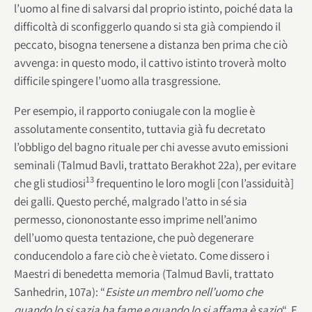
l’uomo al fine di salvarsi dal proprio istinto, poiché data la
difficoltà di sconfiggerlo quando si sta già compiendo il
peccato, bisogna tenersene a distanza ben prima che ciò
avvenga: in questo modo, il cattivo istinto troverà molto
difficile spingere l’uomo alla trasgressione.
Per esempio, il rapporto coniugale con la moglie è
assolutamente consentito, tuttavia già fu decretato
l’obbligo del bagno rituale per chi avesse avuto emissioni
seminali (Talmud Bavli, trattato Berakhot 22a), per evitare
13
che gli studiosi
frequentino le loro mogli [con l’assiduità]
dei galli. Questo perché, malgrado l’atto in sé sia
permesso, ciononostante esso imprime nell’animo
dell’uomo questa tentazione, che può degenerare
conducendolo a fare ciò che è vietato. Come dissero i
Maestri di benedetta memoria (Talmud Bavli, trattato
Sanhedrin, 107a): “
Esiste un membro nell’uomo che
quando lo si sazia ha fame e quando lo si affama è sazio
“. E