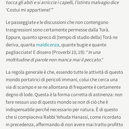
tocca gli abiti e si arriccia i capelli, l’istinto malvagio dice
‘Costui mi appartiene!'”
Le passeggiate e le discussioni che non contengono
trasgressioni sono certamente permesse dalla Torà.
Eppure, quanto spreco di [tempo di studio della] Torà ne
deriva, quanta
maldicenza
, quante bugie e quante
pagliacciate! E dissero (Proverbi 10, 19): “
In una
moltitudine di parole non manca mai il peccato.
“
La regola generale è che, essendo tutte le attività di questo
mondo portatrici di pericoli immani, colui che cerca una
via di scampo e se ne allontana di frequente è certamente
degno di lode. Questa è la forma corretta di astinenza: non
fare nessun uso di questo mondo se non di ciò che è
indispensabile perché necessario per natura. È di questo
che si compiaceva Rabbi Yehuda Hanassi, come ricordato
in precedenza, affermando di non avere mai tratto profitto