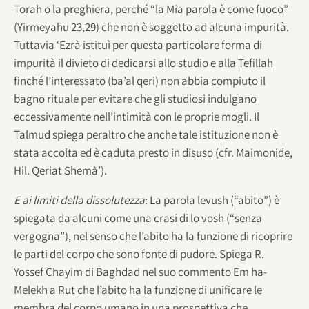
Torah o la preghiera, perché “la Mia parola è come fuoco”
(Yirmeyahu 23,29) che non è soggetto ad alcuna impurità.
Tuttavia ‘Ezrà istituì per questa particolare forma di
impurità il divieto di dedicarsi allo studio e alla Tefillah
finché l’interessato (ba’al qeri) non abbia compiuto il
bagno rituale per evitare che gli studiosi indulgano
eccessivamente nell’intimità con le proprie mogli. Il
Talmud spiega peraltro che anche tale istituzione non è
stata accolta ed è caduta presto in disuso (cfr. Maimonide,
Hil. Qeriat Shemà’).
E ai limiti della dissolutezza
: La parola levush (“abito”) è
spiegata da alcuni come una crasi di lo vosh (“senza
vergogna”), nel senso che l’abito ha la funzione di ricoprire
le parti del corpo che sono fonte di pudore. Spiega R.
Yossef Chayim di Baghdad nel suo commento Em ha-
Melekh a Rut che l’abito ha la funzione di unificare le
membra del corpo umano in una prospettiva che