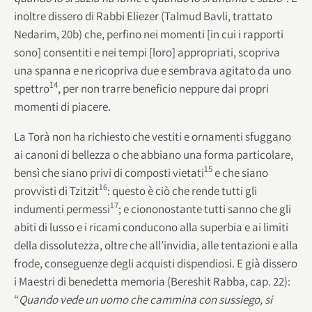
inoltre dissero di Rabbi Eliezer (Talmud Bavli, trattato
Nedarim, 20b) che, perfino nei momenti [in cui i rapporti
sono] consentiti e nei tempi [loro] appropriati, scopriva
una spanna e ne ricopriva due e sembrava agitato da uno
14
spettro
, per non trarre beneficio neppure dai propri
momenti di piacere.
La Torà non ha richiesto che vestiti e ornamenti sfuggano
ai canoni di bellezza o che abbiano una forma particolare,
15
bensì che siano privi di composti vietati
e che siano
16
provvisti di Tzitzit
: questo è ciò che rende tutti gli
17
indumenti permessi
; e ciononostante tutti sanno che gli
abiti di lusso e i ricami conducono alla superbia e ai limiti
della dissolutezza, oltre che all’invidia, alle tentazioni e alla
frode, conseguenze degli acquisti dispendiosi. E già dissero
i Maestri di benedetta memoria (Bereshit Rabba, cap. 22):
“
Quando vede un uomo che cammina con sussiego, si