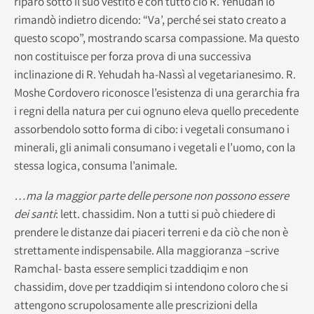
riparo sotto il suo vestito e con tutto ciò R. Yehudah lo
rimandò indietro dicendo: “Va’, perché sei stato creato a
questo scopo”, mostrando scarsa compassione. Ma questo
non costituisce per forza prova di una successiva
inclinazione di R. Yehudah ha-Nassì al vegetarianesimo. R.
Moshe Cordovero riconosce l’esistenza di una gerarchia fra
i regni della natura per cui ognuno eleva quello precedente
assorbendolo sotto forma di cibo: i vegetali consumano i
minerali, gli animali consumano i vegetali e l’uomo, con la
stessa logica, consuma l’animale.
…ma la maggior parte delle persone non possono essere
dei santi
: lett. chassidim. Non a tutti si può chiedere di
prendere le distanze dai piaceri terreni e da ciò che non è
strettamente indispensabile. Alla maggioranza –scrive
Ramchal- basta essere semplici tzaddiqim e non
chassidim, dove per tzaddiqim si intendono coloro che si
attengono scrupolosamente alle prescrizioni della