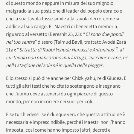
di questo mondo neppure in misura del suo mignolo,
malgrado la sua posizione di leader del popolo ebraico e
che la sua tavola fosse simile alla tavola dei re, come si
addice al suo rango. E i Maestri di benedetta memoria,
riguardo al versetto (Bereshit 25, 23): “
Ci sono due popoli
nel tuo ventre
” dissero (Talmud Bavli, trattato Avodà Zarà
18
11a): “
Si tratta di Rabbi Yehuda Hanassi e Antoninus
, al
cui tavolo non mancarono mai lattuga, zucchine e rape, né
nella stagione del sole né in quella delle piogge
“.
E lo stesso si può dire anche per Chizkiyahu, re di Giudea. E
tutti gli altri testi che ho citato sostengono e insegnano
che l’uomo deve astenersi da ogni piacere di questo
mondo, per non incorrere nei suoi pericoli.
E se tu chiedessi: se è dunque vero che questa attitudine è
necessaria e imprescindibile, perché i Maestri non l’hanno
imposta, così come hanno imposto [altri] decreti e