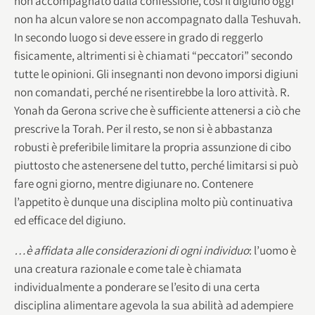
non accompagnato dalla confessione, così il digiuno oggi
non ha alcun valore se non accompagnato dalla Teshuvah.
In secondo luogo si deve essere in grado di reggerlo
fisicamente, altrimenti si è chiamati “peccatori” secondo
tutte le opinioni. Gli insegnanti non devono imporsi digiuni
non comandati, perché ne risentirebbe la loro attività. R.
Yonah da Gerona scrive che è sufficiente attenersi a ciò che
prescrive la Torah. Per il resto, se non si è abbastanza
robusti è preferibile limitare la propria assunzione di cibo
piuttosto che astenersene del tutto, perché limitarsi si può
fare ogni giorno, mentre digiunare no. Contenere
l’appetito è dunque una disciplina molto più continuativa
ed efficace del digiuno.
…è affidata alle considerazioni di ogni individuo
: l’uomo è
una creatura razionale e come tale è chiamata
individualmente a ponderare se l’esito di una certa
disciplina alimentare agevola la sua abilità ad adempiere