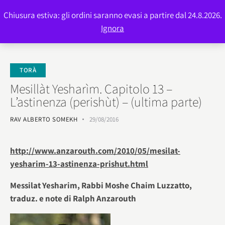
Chiusura estiva: gli ordini saranno evasi a partire dal 24.8.2026.
0
Ignora
TORÀ
Mesillàt Yesharìm. Capitolo 13 –
L’astinenza (perishùt) – (ultima parte)
RAV ALBERTO SOMEKH
29/08/2016
http://www.anzarouth.com/2010/05/mesilat-
yesharim-13-astinenza-prishut.html
Messilat Yesharim, Rabbi Moshe Chaim Luzzatto,
traduz. e note di Ralph Anzarouth