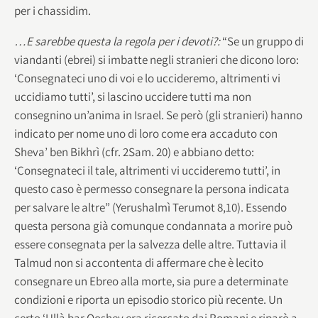
per i chassidim.
…E sarebbe questa la regola per i devoti?:
“Se un gruppo di
viandanti (ebrei) si imbatte negli stranieri che dicono loro:
‘Consegnateci uno di voi e lo uccideremo, altrimenti vi
uccidiamo tutti’, si lascino uccidere tutti ma non
consegnino un’anima in Israel. Se però (gli stranieri) hanno
indicato per nome uno di loro come era accaduto con
Sheva’ ben Bikhrì (cfr. 2Sam. 20) e abbiano detto:
‘Consegnateci il tale, altrimenti vi uccideremo tutti’, in
questo caso è permesso consegnare la persona indicata
per salvare le altre” (Yerushalmì Terumot 8,10). Essendo
questa persona già comunque condannata a morire può
essere consegnata per la salvezza delle altre. Tuttavia il
Talmud non si accontenta di affermare che è lecito
consegnare un Ebreo alla morte, sia pure a determinate
condizioni e riporta un episodio storico più recente. Un
certo ‘Ullà bar Qoshev era ricercato dai Romani e riparò a