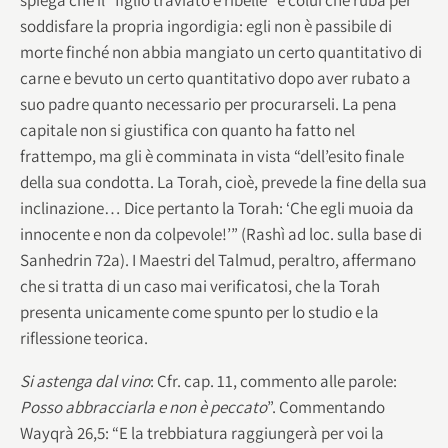
soddisfare la propria ingordigia: egli non è passibile di
morte finché non abbia mangiato un certo quantitativo di
carne e bevuto un certo quantitativo dopo aver rubato a
suo padre quanto necessario per procurarseli. La pena
capitale non si giustifica con quanto ha fatto nel
frattempo, ma gli è comminata in vista “dell’esito finale
della sua condotta. La Torah, cioè, prevede la fine della sua
inclinazione… Dice pertanto la Torah: ‘Che egli muoia da
innocente e non da colpevole!’” (Rashì ad loc. sulla base di
Sanhedrin 72a). I Maestri del Talmud, peraltro, affermano
che si tratta di un caso mai verificatosi, che la Torah
presenta unicamente come spunto per lo studio e la
riflessione teorica.
Si astenga dal vino
: Cfr. cap. 11, commento alle parole:
Posso abbracciarla e non è peccato
”. Commentando
Wayqrà 26,5: “E la trebbiatura raggiungerà per voi la