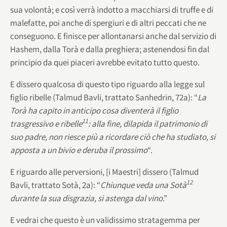
sua volontà; e così verrà indotto a macchiarsi di truffe e di
malefatte, poi anche di spergiuri e di altri peccati che ne
conseguono. E finisce per allontanarsi anche dal servizio di
Hashem, dalla Torà e dalla preghiera; astenendosi fin dal
principio da quei piaceri avrebbe evitato tutto questo.
E dissero qualcosa di questo tipo riguardo alla legge sul
figlio ribelle (Talmud Bavli, trattato Sanhedrin, 72a): “
La
Torà ha capito in anticipo cosa diventerà il figlio
11
trasgressivo e ribelle
: alla fine, dilapida il patrimonio di
suo padre, non riesce più a ricordare ciò che ha studiato, si
apposta a un bivio e deruba il prossimo
“.
E riguardo alle perversioni, [i Maestri] dissero (Talmud
12
Bavli, trattato Sotà, 2a): “
Chiunque veda una Sotà
durante la sua disgrazia, si astenga dal vino
.”
E vedrai che questo è un validissimo stratagemma per