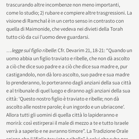
trascurando altre incombenze non meno importanti,
come lo studio; 2) rubare e compiere altre trasgressioni. La
visione di Ramchal è in un certo senso in contrasto con
quella di Maimonide, che vedeva nei divieti della Torah
tutto ciò da cui l’uomo deve guardarsi.
…legge sul figlio ribelle
: Cfr. Devarim 21, 18-21: “Quando un
uomo abbia un figlio traviato e ribelle, che non dà ascolto
a ciò che dice suo padre e a ciò che dice sua madre e, pur
castigandolo, non dà loro ascolto, suo padre e sua madre
lo prenderanno, lo porteranno dagli anziani della sua città
e al tribunale di quel luogo e diranno agli anziani della sua
città: ‘Questo nostro figlio è traviato e ribelle; non dà
ascolto alle nostre parole; è un ingordo e un ubriacone’.
Allora tutti gli uomini di quella città lo lapideranno e
morirà: così estirperai il male di mezzo a te e tutto Israele
verrà a saperlo e ne avranno timore”. La Tradizione Orale
spiega che il “figlio traviato e ribelle” è colui che ruba per