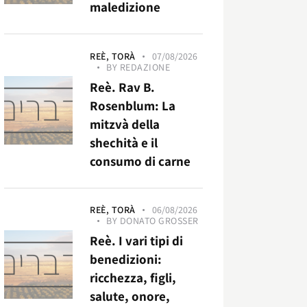
maledizione
REÈ,
TORÀ
07/08/2026
BY
REDAZIONE
Reè. Rav B.
Rosenblum: La
mitzvà della
shechità e il
consumo di carne
REÈ,
TORÀ
06/08/2026
BY
DONATO GROSSER
Reè. I vari tipi di
benedizioni:
ricchezza, figli,
salute, onore,