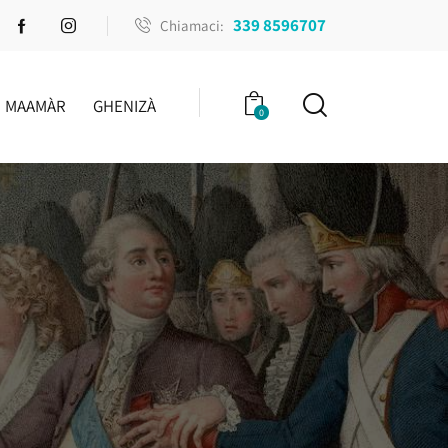
339 8596707
Chiamaci:
MAAMÀR
GHENIZÀ
0