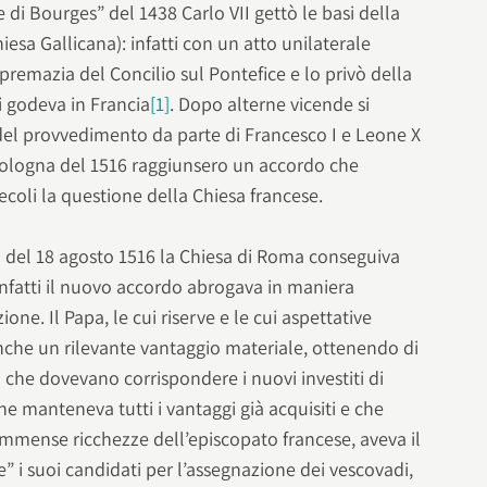
i Bourges” del 1438 Carlo VII gettò le basi della
esa Gallicana): infatti con un atto unilaterale
remazia del Concilio sul Pontefice e lo privò della
ui godeva in Francia
[1]
. Dopo alterne vicende si
 del provvedimento da parte di Francesco I e Leone X
 Bologna del 1516 raggiunsero un accordo che
ecoli la questione della Chiesa francese.
 del 18 agosto 1516 la Chiesa di Roma conseguiva
nfatti il nuovo accordo abrogava in maniera
one. Il Papa, le cui riserve e le cui aspettative
nche un rilevante vantaggio materiale, ottenendo di
à che dovevano corrispondere i nuovi investiti di
 che manteneva tutti i vantaggi già acquisiti e che
immense ricchezze dell’episcopato francese, aveva il
e” i suoi candidati per l’assegnazione dei vescovadi,