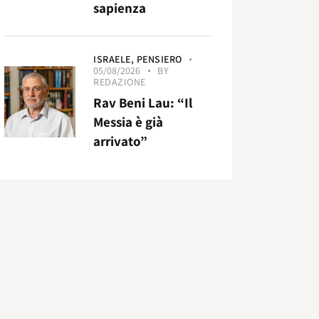
sapienza
ISRAELE,
PENSIERO
05/08/2026
BY
REDAZIONE
Rav Beni Lau: “Il
Messia è già
arrivato”