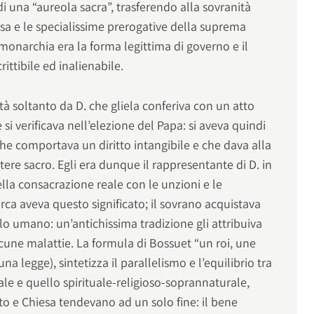
di una “aureola sacra”, trasferendo alla sovranità
iosa e le specialissime prerogative della suprema
 monarchia era la forma legittima di governo e il
rittibile ed inalienabile.
tà soltanto da D. che gliela conferiva con un atto
si verificava nell’elezione del Papa: si aveva quindi
he comportava un diritto intangibile e che dava alla
ere sacro. Egli era dunque il rappresentante di D. in
ella consacrazione reale con le unzioni e le
rca aveva questo significato; il sovrano acquistava
lo umano: un’antichissima tradizione gli attribuiva
alcune malattie. La formula di Bossuet “un roi, une
una legge), sintetizza il parallelismo e l’equilibrio tra
ale e quello spirituale-religioso-soprannaturale,
ato e Chiesa tendevano ad un solo fine: il bene