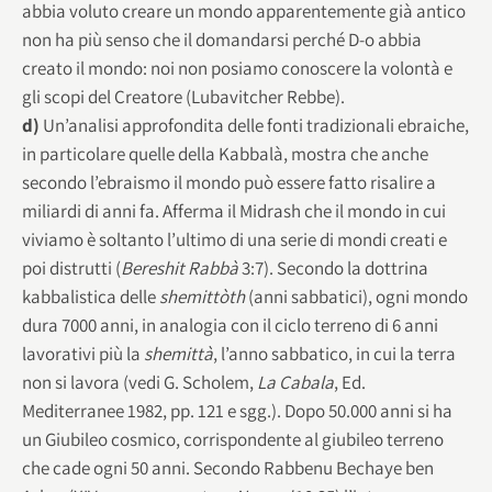
abbia voluto creare un mondo apparentemente già antico
non ha più senso che il domandarsi perché D-o abbia
creato il mondo: noi non posiamo conoscere la volontà e
gli scopi del Creatore (Lubavitcher Rebbe).
d)
Un’analisi approfondita delle fonti tradizionali ebraiche,
in particolare quelle della Kabbalà, mostra che anche
secondo l’ebraismo il mondo può essere fatto risalire a
miliardi di anni fa. Afferma il Midrash che il mondo in cui
viviamo è soltanto l’ultimo di una serie di mondi creati e
poi distrutti (
Bereshit Rabbà
3:7). Secondo la dottrina
kabbalistica delle
shemittòth
(anni sabbatici), ogni mondo
dura 7000 anni, in analogia con il ciclo terreno di 6 anni
lavorativi più la
shemittà
, l’anno sabbatico, in cui la terra
non si lavora (vedi G. Scholem,
La Cabala
, Ed.
Mediterranee 1982, pp. 121 e sgg.). Dopo 50.000 anni si ha
un Giubileo cosmico, corrispondente al giubileo terreno
che cade ogni 50 anni. Secondo Rabbenu Bechaye ben