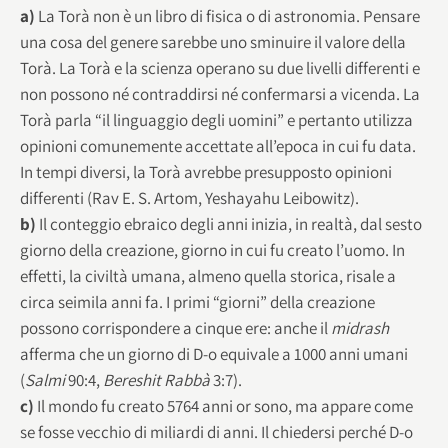
a)
La Torà non è un libro di fisica o di astronomia. Pensare
una cosa del genere sarebbe uno sminuire il valore della
Torà. La Torà e la scienza operano su due livelli differenti e
non possono né contraddirsi né confermarsi a vicenda. La
Torà parla “il linguaggio degli uomini” e pertanto utilizza
opinioni comunemente accettate all’epoca in cui fu data.
In tempi diversi, la Torà avrebbe presupposto opinioni
differenti (Rav E. S. Artom, Yeshayahu Leibowitz).
b)
Il conteggio ebraico degli anni inizia, in realtà, dal sesto
giorno della creazione, giorno in cui fu creato l’uomo. In
effetti, la civiltà umana, almeno quella storica, risale a
circa seimila anni fa. I primi “giorni” della creazione
possono corrispondere a cinque ere: anche il
midrash
afferma che un giorno di D-o equivale a 1000 anni umani
(
Salmi
90:4,
Bereshit Rabbà
3:7).
c)
Il mondo fu creato 5764 anni or sono, ma appare come
se fosse vecchio di miliardi di anni. Il chiedersi perché D-o