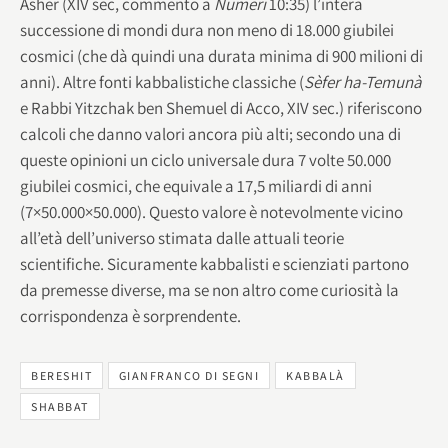
Asher (XIV sec, commento a
Numeri
10:35) l’intera
successione di mondi dura non meno di 18.000 giubilei
cosmici (che dà quindi una durata minima di 900 milioni di
anni). Altre fonti kabbalistiche classiche (
Sèfer ha-Temunà
e Rabbi Yitzchak ben Shemuel di Acco, XIV sec.) riferiscono
calcoli che danno valori ancora più alti; secondo una di
queste opinioni un ciclo universale dura 7 volte 50.000
giubilei cosmici, che equivale a 17,5 miliardi di anni
(7×50.000×50.000). Questo valore è notevolmente vicino
all’età dell’universo stimata dalle attuali teorie
scientifiche. Sicuramente kabbalisti e scienziati partono
da premesse diverse, ma se non altro come curiosità la
corrispondenza è sorprendente.
BERESHIT
GIANFRANCO DI SEGNI
KABBALÀ
SHABBAT