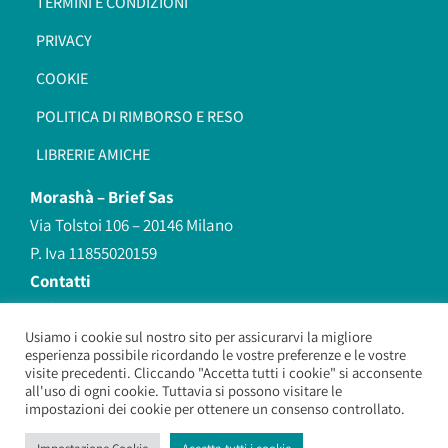
TERMINI E CONDIZIONI
PRIVACY
COOKIE
POLITICA DI RIMBORSO E RESO
LIBRERIE AMICHE
Morashà –
Brief Sas
Via Tolstoi 106 – 20146 Milano
P. Iva 11855020159
Contatti
redazione@morasha.it
339 8596707
Usiamo i cookie sul nostro sito per assicurarvi la migliore
esperienza possibile ricordando le vostre preferenze e le vostre
(anche Whatsapp)
visite precedenti. Cliccando "Accetta tutti i cookie" si acconsente
all'uso di ogni cookie. Tuttavia si possono visitare le
impostazioni dei cookie per ottenere un consenso controllato.
Morashà – Brief Sas
– Copyright 2026. All Rights Reserved.