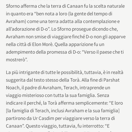
Sforno afferma che la terra di Canaan fu la scelta naturale
in quanto era “ben nota a loro (la gente del tempo di
Avraham) come una terra adatta alla contemplazione e
all’adorazione di D-o”. Lo Sforno prosegue dicendo che,
Avraham non smise di viaggiare finché D-o non gli apparve
nella città di Elon Morè. Quella apparizione fu un
adempimento della promessa di D-o: “Verso il paese che ti
mostrerò”.
La più intrigante di tutte le possibilità, tuttavia, è in realtà
suggerita dal testo stesso della Torà. Alla fine di Parshat
Noach, il padre di Avraham, Terach, intraprende un
viaggio misterioso con tutta la sua famiglia. Senza
indicare il perché, la Torà afferma semplicemente: “E loro
[la famiglia di Terach, inclusi Avraham e la sua famiglia]
partirono da Ur Casdim per viaggiare verso la terra di
Canaan”. Questo viaggio, tuttavia, fu interrotto: “E