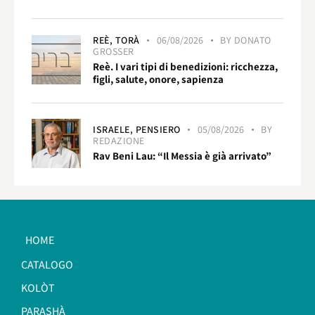
REÈ,
TORÀ
06/08/2026
BY
DONATO
GROSSER
Reè. I vari tipi di benedizioni: ricchezza,
figli, salute, onore, sapienza
ISRAELE,
PENSIERO
05/08/2026
BY
REDAZIONE
Rav Beni Lau: “Il Messia è già arrivato”
HOME
CATALOGO
KOLÒT
PARASHÀ