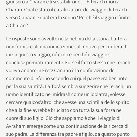
giunsero a Charan e lì si stabilirono… E Terach morì a
Charan. Qual è stato il catalizzatore del viaggio di Terach
verso Canaan e qual era lo scopo? Perché il viaggio è finito
a Charan?
Le risposte sono avvolte nella nebbia della storia. La Torà
non fornisce alcuna indicazione sul motivo per cui Terach
inizia questo viaggio, né ci dice perché il viaggio si
concluse prematuramente. Forse il fatto stesso che Terach
voleva andare in Eretz Canaan è la confutazione del
commento di Sforno secondo cui quel paese era ben noto
per la sua santità. La Torà sembra suggerire che Terach, un
uomo identificato nel midrash come un idolatra, volesse
cercare qualcos’altro, che avesse una scintilla dello spirito
che alla fine avrebbe bruciato con tutta la sua forza nel
cuore di suo figlio. Ciò che sappiamo è che il viaggio di
Avraham emerge come una continuazione della ricerca di
suo padre. La differenza tra padre e figlio, da questo punto