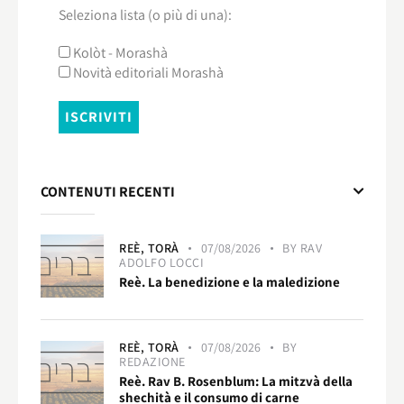
Seleziona lista (o più di una):
Kolòt - Morashà
Novità editoriali Morashà
CONTENUTI RECENTI
REÈ,
TORÀ
07/08/2026
BY
RAV
ADOLFO LOCCI
Reè. La benedizione e la maledizione
REÈ,
TORÀ
07/08/2026
BY
REDAZIONE
Reè. Rav B. Rosenblum: La mitzvà della
shechità e il consumo di carne