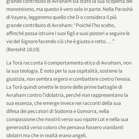
grande contributo di Avraham sia stato la sua scoperta del
monoteismo, ma questo è vero solo in parte. Nella Parashà
di Vayera, leggeremo quello che D-o considera il più
grande contributo di Avraham: “Poiché l’ho scelto,
affinché possa istruire i suoi figli e suoi posteri a seguire le
vie del Signore facendo ciò che è giusto e retto. …”
(Bereshit 18:19).
La Torà racconta il comportamento etico di Avraham, non
la sua teologia. È noto per la sua ospitalità, sostiene la
giustizia, non sembra ergersi e combattere contro l’eresia.
La Torà quindi omette le storie delle prime battaglie di
Avraham contro l’idolatria, perché non rappresentano la
sua essenza, che emerge invece nei racconti della sua
difesa dei peccatori di Sodoma e Gomorra, nella
compassione che mostrò verso suo nipote Lot e nella sua
generosità verso coloro che pensava fossero viandanti
idolatri ma che in realtà erano angeli.