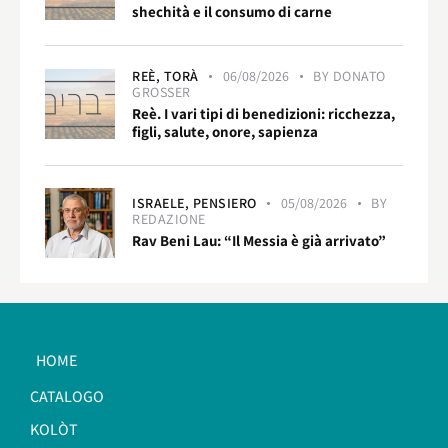
shechità e il consumo di carne
REÈ,
TORÀ
06/08/2026
BY
DONATO
GROSSER
Reè. I vari tipi di benedizioni: ricchezza,
figli, salute, onore, sapienza
ISRAELE,
PENSIERO
05/08/2026
BY
REDAZIONE
Rav Beni Lau: “Il Messia è già arrivato”
HOME
CATALOGO
KOLÒT