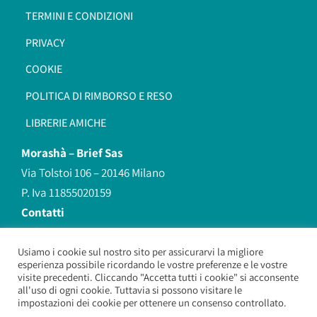
TERMINI E CONDIZIONI
PRIVACY
COOKIE
POLITICA DI RIMBORSO E RESO
LIBRERIE AMICHE
Morashà –
Brief Sas
Via Tolstoi 106 – 20146 Milano
P. Iva 11855020159
Contatti
redazione@morasha.it
339 8596707
Usiamo i cookie sul nostro sito per assicurarvi la migliore
esperienza possibile ricordando le vostre preferenze e le vostre
(anche Whatsapp)
visite precedenti. Cliccando "Accetta tutti i cookie" si acconsente
all'uso di ogni cookie. Tuttavia si possono visitare le
impostazioni dei cookie per ottenere un consenso controllato.