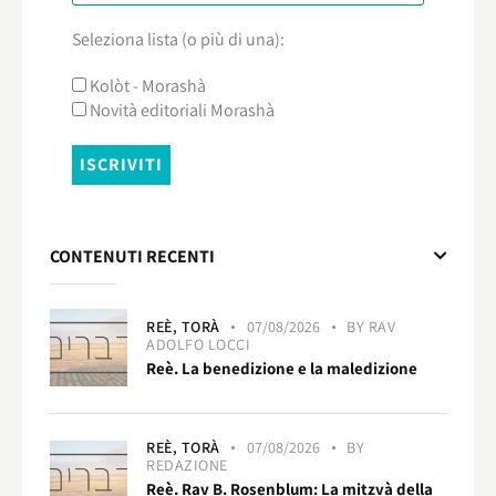
Seleziona lista (o più di una):
Kolòt - Morashà
Novità editoriali Morashà
CONTENUTI RECENTI
REÈ,
TORÀ
07/08/2026
BY
RAV
ADOLFO LOCCI
Reè. La benedizione e la maledizione
REÈ,
TORÀ
07/08/2026
BY
REDAZIONE
Reè. Rav B. Rosenblum: La mitzvà della