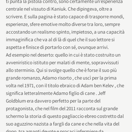
ti punta la pistola contro, sono certamente un’esperienza
centrale nel vissuto di Kaniuk. Che dipingeva, oltre a
scrivere. E sulla pagina è stato capace di trasporre mondi,
esperienze, sfere emotive molto diverse tra loro, sempre
accostando un realismo spinto, impietoso, a una capacità
immaginifica che va al di là di quel che il suo lettore si
aspetta e finisce di portarlo con sé, ovunque arrivi.
Ad esempio nel deserto: quello in cui è stato costruito un
avveniristico istituto per malati di mente, sopravvissuti
allo sterminio. Qui si svolge quello che è forse il suo più
grande romanzo, Adamo risorto , che uscì per la prima
volta nel 1971, con il titolo ebraico di Adam ben Kelev , che
significa letteralmente Adamo figlio di cane . Jeff
Goldblum era davvero perfetto per la parte del
protagonista, che nel film del 2011 racconta sul grande
schermo la storia di questo pagliaccio ebreo costretto dal
suo aguzzino nazista a fargli da cane e che nella vita del
dopo, tra amanti devote e procaci infermiere da