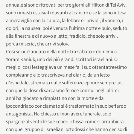
annuale si sono ritrovati per tre giorni all’Hilton di Tel Aviv,
sono rimasti estasiati davanti al cancro e se la sono intesa
a meraviglia con la calura, la febbre e i brividi, il vomito, i
dolori, la nausea, poi è venuta l’ultima notte e buio, seduto
alla finestra e di nuovo a letto, fradicio, che solo arrivi,
porca miseria, che arrivi solo».
Così se ne è andato nella notte tra sabato e domenica
Yoram Kaniuk, uno dei più grandi scrittori israeliani. O
meglio, così festeggiava un mese fa il suo ottantatreesimo
compleanno e lo trascriveva nel diario, da un letto
d’ospedale, stremato dalle sofferenze eppure sempre lui,
con quella dose di sarcasmo feroce con cui negli ultimi
anni ha giocato a rimpiattino con la morte e da
ipocondriaco conclamato si è trasformato in suo beffardo
antagonista. Ha chiesto di non avere funerale, solo
spargere al vento le sue ceneri: chissà come si arrabbierà
con quel gruppo di israeliani ortodossi che hanno deciso di