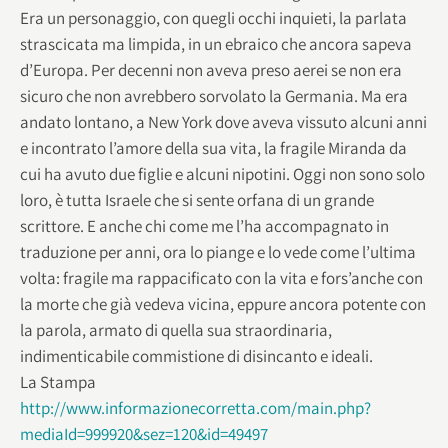
Era un personaggio, con quegli occhi inquieti, la parlata
strascicata ma limpida, in un ebraico che ancora sapeva
d’Europa. Per decenni non aveva preso aerei se non era
sicuro che non avrebbero sorvolato la Germania. Ma era
andato lontano, a New York dove aveva vissuto alcuni anni
e incontrato l’amore della sua vita, la fragile Miranda da
cui ha avuto due figlie e alcuni nipotini. Oggi non sono solo
loro, è tutta Israele che si sente orfana di un grande
scrittore. E anche chi come me l’ha accompagnato in
traduzione per anni, ora lo piange e lo vede come l’ultima
volta: fragile ma rappacificato con la vita e fors’anche con
la morte che già vedeva vicina, eppure ancora potente con
la parola, armato di quella sua straordinaria,
indimenticabile commistione di disincanto e ideali.
La Stampa
http://www.informazionecorretta.com/main.php?
mediaId=999920&sez=120&id=49497