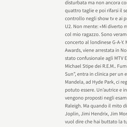
disturbata ma non ancora co
quattro taglie e poi rifarsi il 
controllo negli show tv e ai 
U2. Non mente: «Mi diverto mo
col mio ragazzo. Sono veram
concerto al londinese G-A-Y. Mo
Awards, viene arrestata in No
stato confusionale agli MTV
Michael Stipe dei R.E.M.. Fum
Sun”, entra in clinica per un
Mandela, ad Hyde Park, ci re
potuto essere. Un’autrice e i
vengono proposti negli esami 
Raleigh. Ma quando il mito dis
Joplin, Jimi Hendrix, Jim Morr
vuol dire che hai buttato la t