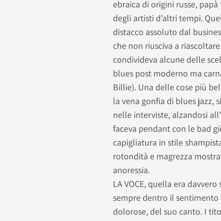
ebraica di origini russe, papà
degli artisti d’altri tempi. Qu
distacco assoluto dal busine
che non riusciva a riascoltar
condivideva alcune delle scelt
blues post moderno ma carna
Billie). Una delle cose più be
la vena gonfia di blues jazz, 
nelle interviste, alzandosi a
faceva pendant con le bad gir
capigliatura in stile shampist
rotondità e magrezza mostrat
anoressia.
LA VOCE, quella era davvero s
sempre dentro il sentimento e
dolorose, del suo canto. I tito