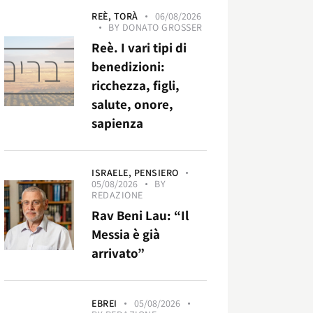
REÈ,
TORÀ
06/08/2026
BY
DONATO GROSSER
Reè. I vari tipi di
benedizioni:
ricchezza, figli,
salute, onore,
sapienza
ISRAELE,
PENSIERO
05/08/2026
BY
REDAZIONE
Rav Beni Lau: “Il
Messia è già
arrivato”
EBREI
05/08/2026