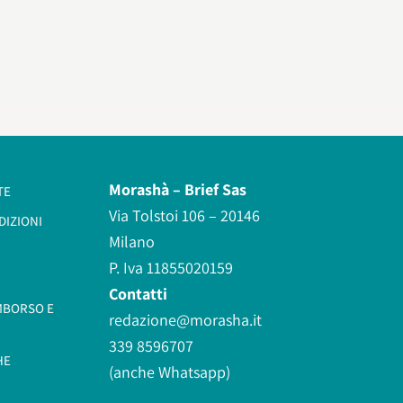
Morashà –
Brief Sas
TE
Via Tolstoi 106 – 20146
DIZIONI
Milano
P. Iva 11855020159
Contatti
IMBORSO E
redazione@morasha.it
339 8596707
HE
(anche Whatsapp)