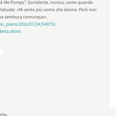
Fuck Me Pumps”. Sorridente. Ironica, come quando
 tatuate: «Mi sento più uomo che donna. Però non
 una sambuca comunque».
imo_piano/2011/07/24/549731-
etta.shtml
nto.