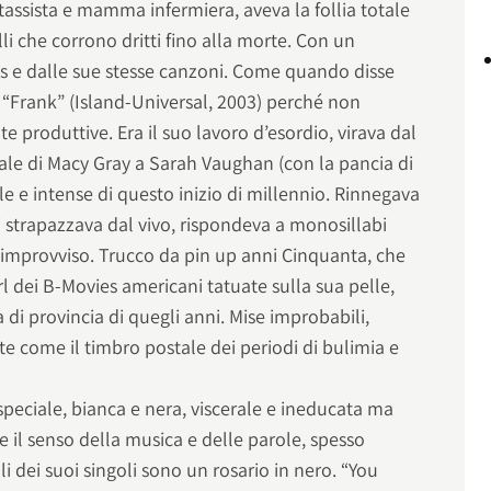
 tassista e mamma infermiera, aveva la follia totale
elli che corrono dritti fino alla morte. Con un
ss e dalle sue stesse canzoni. Come quando disse
e “Frank” (Island-Universal, 2003) perché non
e produttive. Era il suo lavoro d’esordio, virava dal
le di Macy Gray a Sarah Vaughan (con la pancia di
lle e intense di questo inizio di millennio. Rinnegava
si strapazzava dal vivo, rispondeva a monosillabi
ll’improvviso. Trucco da pin up anni Cinquanta, che
l dei B-Movies americani tatuate sulla sua pelle,
a di provincia di quegli anni. Mise improbabili,
e come il timbro postale dei periodi di bulimia e
peciale, bianca e nera, viscerale e ineducata ma
 il senso della musica e delle parole, spesso
li dei suoi singoli sono un rosario in nero. “You