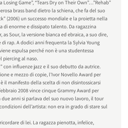
 a Losing Game”, “Tears Dry on Their Own”…”Rehab”
rosa brass band dietro la schiena, che fa del suo
” (2006) un successo mondiale e la proietta nella
a di enorme e dissipato talento. Da ragazzina
 as Sour, la versione bianca ed ebraica, a suo dire,
 di rap. A dodici anni frequenta la Sylvia Young
 viene espulsa perché non è una studentessa
 piercing al naso.
con influenze jazz e il suo debutto da autrice.
lione e mezzo di copie, l’Ivor Novello Award per
 il manifesto della scelta di non disintossicarsi
10 febbraio 2008 vince cinque Grammy Award per
 due anni si parlava del suo nuovo lavoro, il tour
condizioni dell’artista: non era in grado di stare sul
cordare di lei. La ragazza pienotta, infelice,