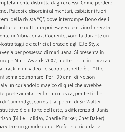
mpletamente distrutta dagli eccessi. Come perdere
seno. Psicosi e disordini alimentari, esibizioni fuori
premi della rivista “Q”, dove interrompe Bono degli
lto certe notti, ma poi esagero e rovino la serata
ente un’ubriacona». Coerente, vomita durante un
stra tagli e cicatrici al braccio agli Elle Style
rvegia per possesso di marijuana. Si presenta in
 Europe Music Awards 2007, mettendo in imbarazzo
a crack in un video, lo scoop sospetto è di “The
 enfisema polmonare. Per i 90 anni di Nelson
gala un coriandolo magico di quel che avrebbe
nterprete amata per la sua musica, per testi che
di Cambridge, correlati ai poemi di Sir Walter
truttivo è più forte dell’arte, a differenza di Janis
ison (Billie Holiday, Charlie Parker, Chet Baker),
ua vita e un grande dono. Preferisco ricordarla